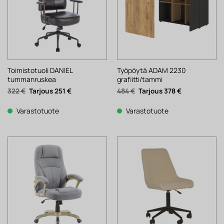
Toimistotuoli DANIEL
Työpöytä ADAM 2230
tummanruskea
grafiitti/tammi
Alkuperäinen
Nykyinen
Alkuperäinen
Nykyinen
322
€
251
€
484
€
378
€
hinta
hinta
hinta
hinta
oli:
on:
oli:
on:
322 €.
251 €.
484 €.
378 €.
Varastotuote
Varastotuote