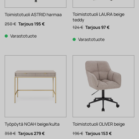
Toimistotuoli LAURA beige
Toimistotuoli ASTRID harmaa
teddy
Alkuperäinen
Nykyinen
250
€
195
€
Alkuperäinen
Nykyinen
124
€
97
€
hinta
hinta
hinta
hinta
oli:
on:
oli:
on:
250 €.
195 €.
Varastotuote
124 €.
97 €.
Varastotuote
Työpöytä NOAH beige/kulta
Toimistotuoli OLIVER beige
Alkuperäinen
Nykyinen
Alkuperäinen
Nykyinen
358
€
279
€
196
€
153
€
hinta
hinta
hinta
hinta