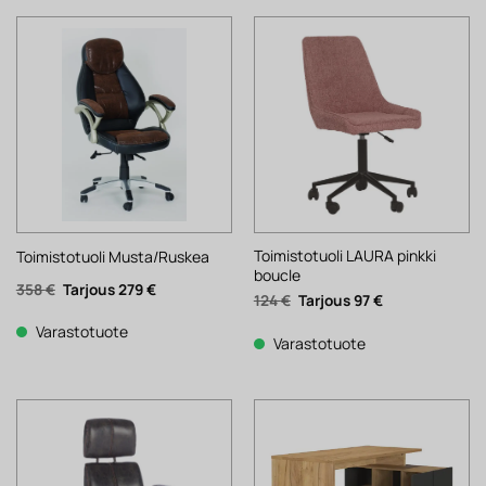
Toimistotuoli LAURA pinkki
Toimistotuoli Musta/Ruskea
boucle
Alkuperäinen
Nykyinen
358
€
279
€
Alkuperäinen
Nykyinen
124
€
97
€
hinta
hinta
hinta
hinta
oli:
on:
oli:
on:
358 €.
279 €.
Varastotuote
124 €.
97 €.
Varastotuote