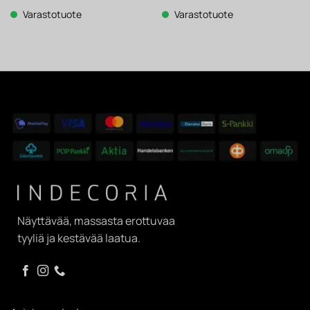
oli:
on:
oli:
on:
358 €.
279 €.
196 €.
153 €.
Varastotuote
Varastotuote
Näyttävää, massasta erottuvaa
tyyliä ja kestävää laatua.