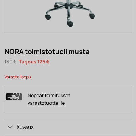
NORA toimistotuoli musta
Alkuperäinen
Nykyinen
160
€
125
€
hinta
hinta
oli:
on:
160 €.
125 €.
Varasto loppu
Nopeat toimitukset
varastotuotteille
Kuvaus