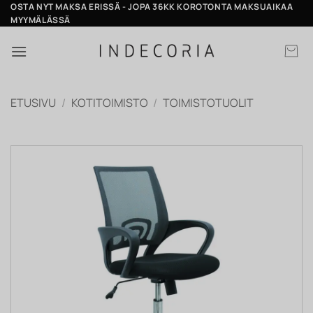
Skip
OSTA NYT MAKSA ERISSÄ - JOPA 36KK KOROTONTA MAKSUAIKAA
MYYMÄLÄSSÄ
to
content
ETUSIVU
/
KOTITOIMISTO
/
TOIMISTOTUOLIT