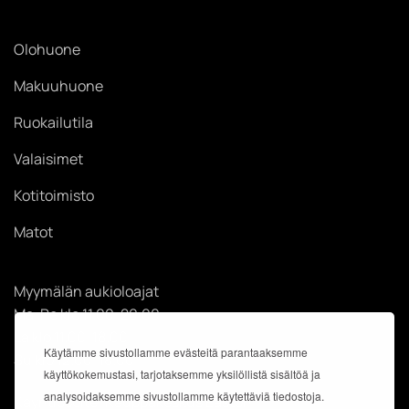
Olohuone
Makuuhuone
Ruokailutila
Valaisimet
Kotitoimisto
Matot
Myymälän aukioloajat
Ma-Pe klo 11.00-20.00
La klo 11.00-18.00
Käytämme sivustollamme evästeitä parantaaksemme
Su klo 12.00-18.00
käyttökokemustasi, tarjotaksemme yksilöllistä sisältöä ja
analysoidaksemme sivustollamme käytettäviä tiedostoja.
Käyntiosoite: Kauppakeskus Easton