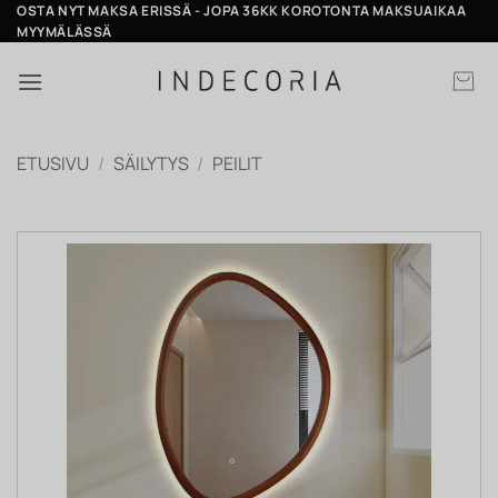
Skip
OSTA NYT MAKSA ERISSÄ - JOPA 36KK KOROTONTA MAKSUAIKAA
MYYMÄLÄSSÄ
to
content
ETUSIVU
/
SÄILYTYS
/
PEILIT