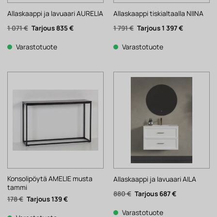
Allaskaappi ja lavuaari AURELIA
Allaskaappi tiskialtaalla NIINA
Alkuperäinen
Nykyinen
Alkuperäinen
Nykyinen
1 071
€
835
€
1 791
€
1 397
€
hinta
hinta
hinta
hinta
oli:
on:
oli:
on:
1
835 €.
1
1
Varastotuote
Varastotuote
071 €.
791 €.
397 €.
Konsolipöytä AMELIE musta
Allaskaappi ja lavuaari AILA
tammi
Alkuperäinen
Nykyinen
880
€
687
€
Alkuperäinen
Nykyinen
178
€
139
€
hinta
hinta
hinta
hinta
oli:
on:
oli:
on:
880 €.
687 €.
Varastotuote