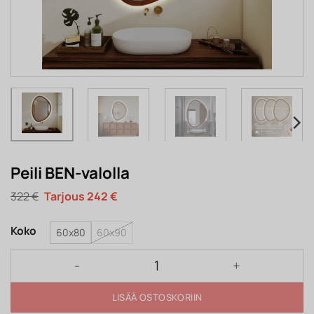
Peili BEN-valolla
Alkuperäinen
Nykyinen
322
€
242
€
hinta
hinta
oli:
on:
322 €.
242 €.
Koko
60x80
60x90
Peili BEN-valolla määrä
LISÄÄ OSTOSKORIIN