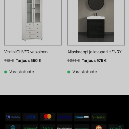
Vitriini OLIVER valkoinen
Allaskaappi ja lavuaari HENRY
Alkuperäinen
Nykyinen
Alkuperäinen
Nykyinen
718
€
560
€
1 251
€
976
€
hinta
hinta
hinta
hinta
oli:
on:
oli:
on:
718 €.
560 €.
1
976 €.
Varastotuote
Varastotuote
251 €.