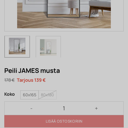
Peili JAMES musta
Alkuperäinen
Nykyinen
178
€
139
€
hinta
hinta
oli:
on:
178 €.
139 €.
Koko
60x165
80x180
Peili JAMES musta määrä
LISÄÄ OSTOSKORIIN