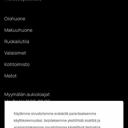
Olohuone
Makuuhuone
Ruokailutila
Valaisimet
Kotitoimisto
Matot
Myymälän aukioloajat
Ma-Pe klo 11.00-20.00
La klo 11.00-18.00
Käytämme sivustollamme evästeitä parantaaksemme
Su klo 12.00-18.00
käyttökokemustasi, tarjotaksemme yksilöllistä sisältöä ja
analysoidaksemme sivustollamme käytettäviä tiedostoja.