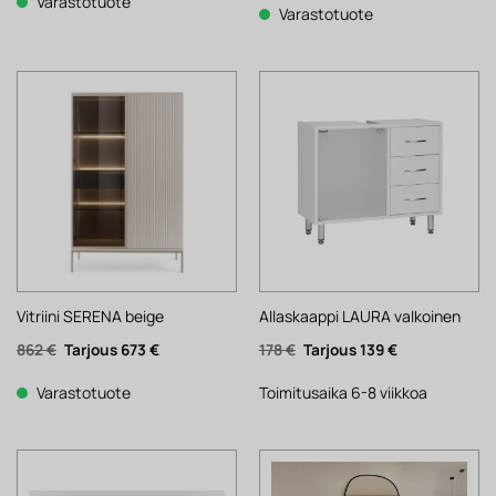
1
835 €.
Varastotuote
63 €.
49 €.
Varastotuote
071 €.
Vitriini SERENA beige
Allaskaappi LAURA valkoinen
Alkuperäinen
Nykyinen
Alkuperäinen
Nykyinen
862
€
673
€
178
€
139
€
hinta
hinta
hinta
hinta
oli:
on:
oli:
on:
862 €.
673 €.
178 €.
139 €.
Varastotuote
Toimitusaika 6-8 viikkoa