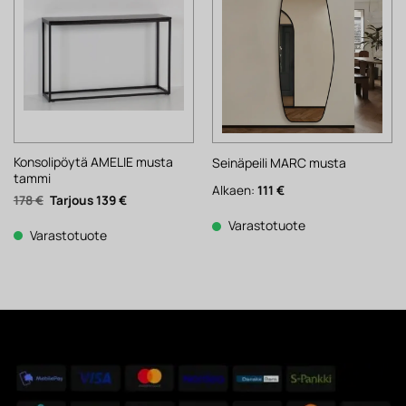
Konsolipöytä AMELIE musta
Seinäpeili MARC musta
tammi
Alkaen:
111
€
Alkuperäinen
Nykyinen
178
€
139
€
hinta
hinta
oli:
on:
Varastotuote
178 €.
139 €.
Varastotuote