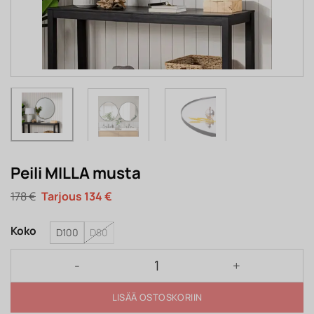
Peili MILLA musta
Alkuperäinen
Nykyinen
178
€
134
€
hinta
hinta
oli:
on:
178 €.
134 €.
Koko
D100
D80
Peili MILLA musta määrä
LISÄÄ OSTOSKORIIN