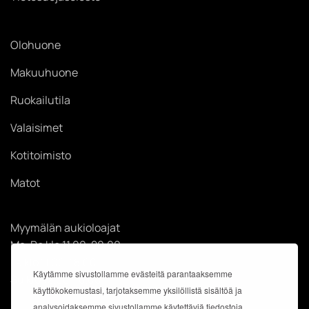
Olohuone
Makuuhuone
Ruokailutila
Valaisimet
Kotitoimisto
Matot
Myymälän aukioloajat
Ma-Pe klo 11.00-20.00
La klo 11.00-18.00
Käytämme sivustollamme evästeitä parantaaksemme
Su klo 12.00-18.00
käyttökokemustasi, tarjotaksemme yksilöllistä sisältöä ja
analysoidaksemme sivustollamme käytettäviä tiedostoja.