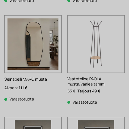
1
835 €.
502 €.
392 €.
Varastotuote
Varastotuote
071 €.
Vaateteline PAOLA
Seinäpeili MARC musta
musta/vaalea tammi
Alkaen:
111
€
Alkuperäinen
Nykyinen
63
€
49
€
hinta
hinta
oli:
on:
Varastotuote
63 €.
49 €.
Varastotuote