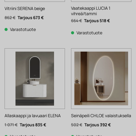
Vaatekaappi LUCIA 1
Vitriini SERENA beige
vihreä/tammi
Alkuperäinen
Nykyinen
862
€
673
€
Alkuperäinen
Nykyinen
664
€
518
€
hinta
hinta
hinta
hinta
oli:
on:
oli:
on:
862 €.
673 €.
Varastotuote
664 €.
518 €.
Varastotuote
Allaskaappi ja lavuaari ELENA
Seinäpeili CHLOE valaistuksella
Alkuperäinen
Nykyinen
Alkuperäinen
Nykyinen
1 071
€
835
€
502
€
392
€
hinta
hinta
hinta
hinta
oli:
on:
oli:
on: