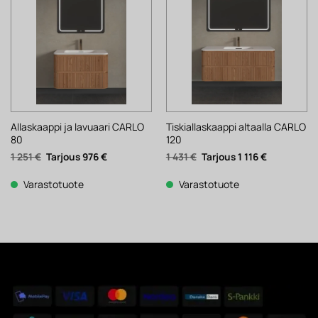
Allaskaappi ja lavuaari CARLO
Tiskiallaskaappi altaalla CARLO
80
120
Alkuperäinen
Nykyinen
Alkuperäinen
Nykyinen
1 251
€
976
€
1 431
€
1 116
€
hinta
hinta
hinta
hinta
oli:
on:
oli:
on:
1
976 €.
1
1
Varastotuote
Varastotuote
251 €.
431 €.
116 €.