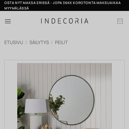
Skip
OSTA NYT MAKSA ERISSÄ - JOPA 36KK KOROTONTA MAKSUAIKAA
MYYMÄLÄSSÄ
to
content
ETUSIVU
/
SÄILYTYS
/
PEILIT