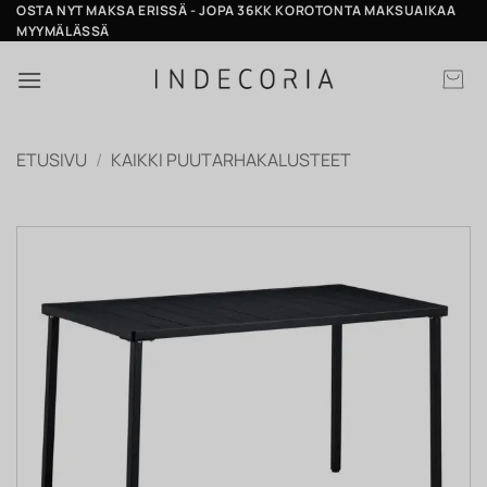
Skip
OSTA NYT MAKSA ERISSÄ - JOPA 36KK KOROTONTA MAKSUAIKAA
MYYMÄLÄSSÄ
to
content
ETUSIVU
/
KAIKKI PUUTARHAKALUSTEET