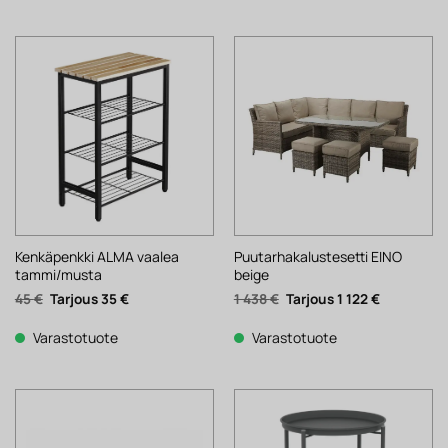
Kenkäpenkki ALMA vaalea
Puutarhakalustesetti EINO
tammi/musta
beige
Alkuperäinen
Nykyinen
Alkuperäinen
Nykyinen
45
€
35
€
1 438
€
1 122
€
hinta
hinta
hinta
hinta
oli:
on:
oli:
on:
45 €.
35 €.
1
1
Varastotuote
Varastotuote
438 €.
122 €.