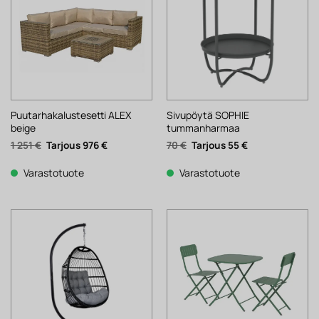
Puutarhakalustesetti ALEX
Sivupöytä SOPHIE
beige
tummanharmaa
Alkuperäinen
Nykyinen
Alkuperäinen
Nykyinen
1 251
€
976
€
70
€
55
€
hinta
hinta
hinta
hinta
oli:
on:
oli:
on:
1
976 €.
70 €.
55 €.
Varastotuote
Varastotuote
251 €.