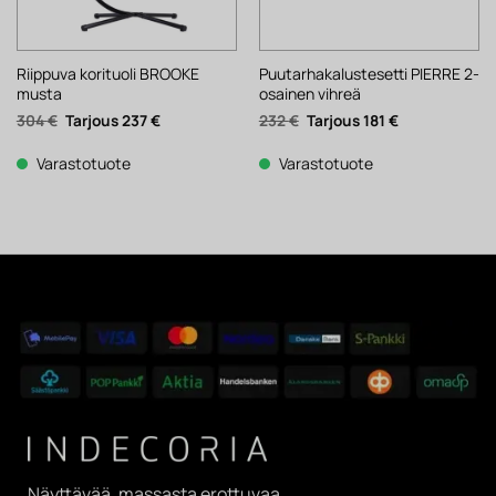
Riippuva korituoli BROOKE
Puutarhakalustesetti PIERRE 2-
musta
osainen vihreä
Alkuperäinen
Nykyinen
Alkuperäinen
Nykyinen
304
€
237
€
232
€
181
€
hinta
hinta
hinta
hinta
oli:
on:
oli:
on:
304 €.
237 €.
232 €.
181 €.
Varastotuote
Varastotuote
Näyttävää, massasta erottuvaa