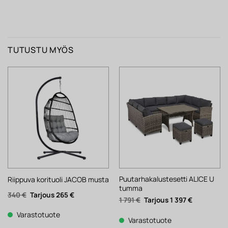
TUTUSTU MYÖS
Puutarhakalustesetti ALICE U
Riippuva korituoli JACOB musta
tumma
Alkuperäinen
Nykyinen
340
€
265
€
Alkuperäinen
Nykyinen
1 791
€
1 397
€
hinta
hinta
hinta
hinta
oli:
on:
oli:
on:
340 €.
265 €.
Varastotuote
1
1
Varastotuote
791 €.
397 €.