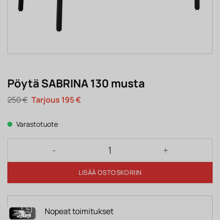
Pöytä SABRINA 130 musta
Alkuperäinen
Nykyinen
250
€
195
€
hinta
hinta
oli:
on:
250 €.
195 €.
Varastotuote
Pöytä SABRINA 130 musta määrä
LISÄÄ OSTOSKORIIN
Nopeat toimitukset