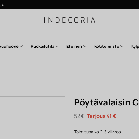
SÄ
kuuhuone
Ruokailutila
Eteinen
Kotitoimisto
Kyl
Pöytävalaisin CH
Alkuperäinen
Nykyinen
52
€
41
€
hinta
hinta
oli:
on:
52 €.
41 €.
Toimitusaika 2-3 viikkoa