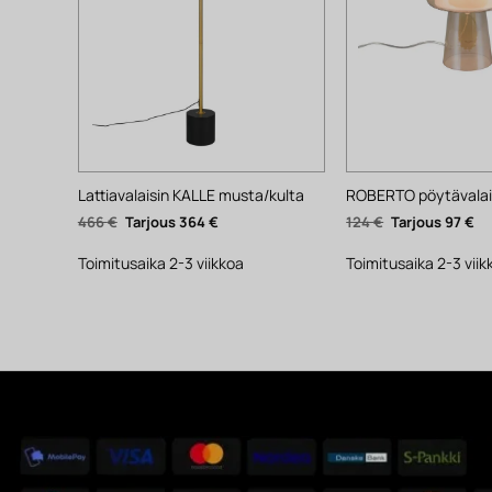
Lattiavalaisin KALLE musta/kulta
ROBERTO pöytävalais
Alkuperäinen
Nykyinen
Alkuperäinen
Ny
466
€
364
€
124
€
97
€
hinta
hinta
hinta
hi
oli:
on:
oli:
on
466 €.
364 €.
124 €.
97 
Toimitusaika 2-3 viikkoa
Toimitusaika 2-3 viik