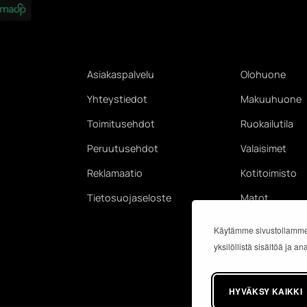
Asiakaspalvelu
Olohuone
Yhteystiedot
Makuuhuone
Toimitusehdot
Ruokailutila
Peruutusehdot
Valaisimet
Reklamaatio
Kotitoimisto
Tietosuojaseloste
Matot
Käytämme sivustollamme
yksilöllistä sisältöä ja 
HYVÄKSY KAIKKI