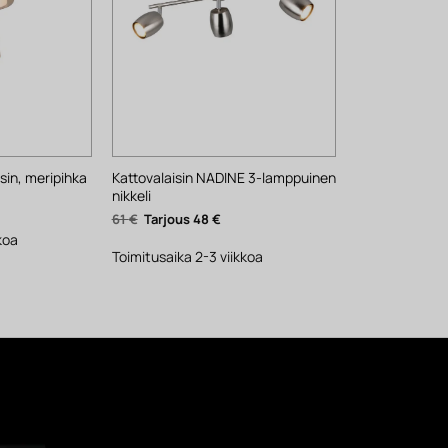
Kattovalaisin NADINE 3-lamppuinen
in, meripihka
nikkeli
kyinen
nta
Alkuperäinen
Nykyinen
61
€
48
€
:
hinta
hinta
€.
koa
oli:
on:
61 €.
48 €.
Toimitusaika 2-3 viikkoa