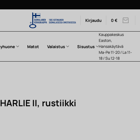
Kirjaudu
0
€
Kauppakeskus
Easton,
pyhuone
Matot
Valaistus
Sisustus
Hansakäytävä
Ma-Pe 11-20 / La 11-
18 / Su 12-18
ARLIE II, rustiikki