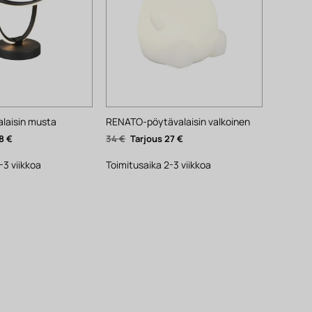
laisin musta
RENATO-pöytävalaisin valkoinen
nen
Nykyinen
Alkuperäinen
Nykyinen
8
€
34
€
27
€
hinta
hinta
hinta
on:
oli:
on:
48 €.
34 €.
27 €.
-3 viikkoa
Toimitusaika 2-3 viikkoa