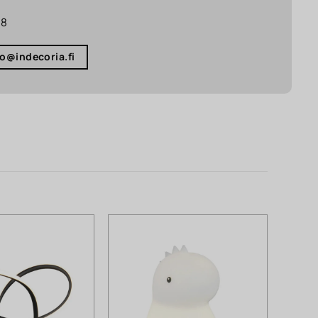
18
fo@indecoria.fi