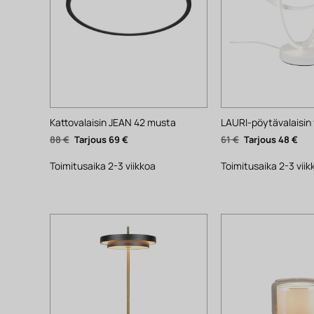
Kattovalaisin JEAN 42 musta
LAURI-pöytävalaisin 
Alkuperäinen
Nykyinen
Alkuperäinen
Nyk
88
€
69
€
61
€
48
€
hinta
hinta
hinta
hin
oli:
on:
oli:
on:
88 €.
69 €.
61 €.
48 €
Toimitusaika 2-3 viikkoa
Toimitusaika 2-3 viik