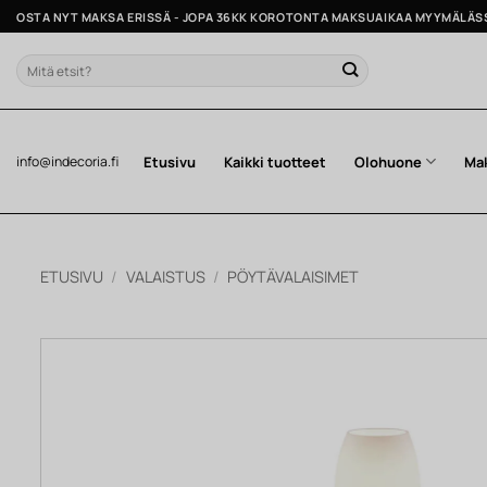
Skip
OSTA NYT MAKSA ERISSÄ - JOPA 36KK KOROTONTA MAKSUAIKAA MYYMÄLÄS
to
content
Etsi:
Etusivu
Kaikki tuotteet
Olohuone
Ma
info@indecoria.fi
ETUSIVU
/
VALAISTUS
/
PÖYTÄVALAISIMET