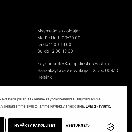
Myymälän aukioloajat
Ma-Pe klo 11.00-20.00
La klo 11.00-18.00
Su klo 12.00-18.00
Käyntiosoite: Kauppakeskus Easton
Hansakäytävä Visbynkuja 1, 2. krs, 00930
Helsinki
Postiosoite: Gotlanninkatu 11 B,
PL 8, 00930 Helsinki Kauppakeskus Easton
 evästeitä parantaaksemme käyttökokemustasi, tarjotaksemme
analysoidaksemme sivustollamme käytettäviä tiedostoja.
Evästekäytäntö.
HYVÄKSY PAKOLLISET
ASETUKSET