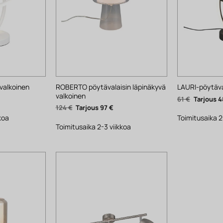
ROBERTO pöytävalaisin läpinäkyvä
valkoinen
LAURI-pöytäva
valkoinen
yinen
Alkuperäi
61
€
4
ta
hinta
Alkuperäinen
Nykyinen
124
€
97
€
oli:
hinta
hinta
.
61 €.
koa
Toimitusaika 2
oli:
on:
124 €.
97 €.
Toimitusaika 2-3 viikkoa