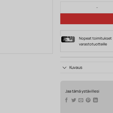
Pöytävalaisin CHARLIE II, 
Nopeat toimitukset
varastotuotteille
Kuvaus
Jaa tämä ystävillesi