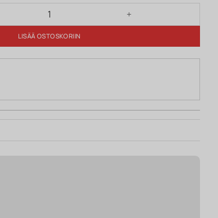
rustiikki määrä
LISÄÄ OSTOSKORIIN