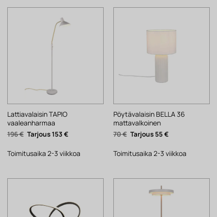
Lattiavalaisin TAPIO
Pöytävalaisin BELLA 36
vaaleanharmaa
mattavalkoinen
Alkuperäinen
Nykyinen
Alkuperäinen
Nykyinen
196
€
153
€
70
€
55
€
hinta
hinta
hinta
hinta
oli:
on:
oli:
on:
196 €.
153 €.
70 €.
55 €.
Toimitusaika 2-3 viikkoa
Toimitusaika 2-3 viikkoa