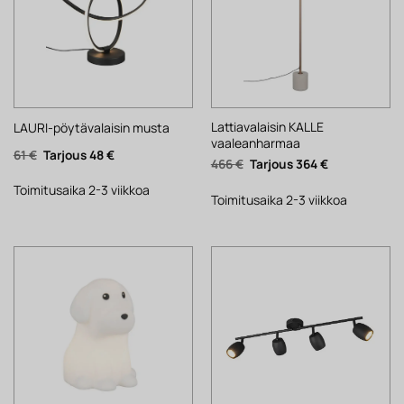
Lattiavalaisin KALLE
LAURI-pöytävalaisin musta
vaaleanharmaa
Alkuperäinen
Nykyinen
61
€
48
€
Alkuperäinen
Nykyinen
466
€
364
€
hinta
hinta
hinta
hinta
oli:
on:
oli:
on:
61 €.
48 €.
Toimitusaika 2-3 viikkoa
466 €.
364 €.
Toimitusaika 2-3 viikkoa