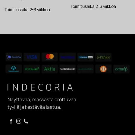
hinta
hinta
oli:
on:
oli:
on:
88 €.
69 €.
Toimitusaika 2-3 viikkoa
52 €.
41 €.
Toimitusaika 2-3 viikkoa
Näyttävää, massasta erottuvaa
tyyliä ja kestävää laatua.