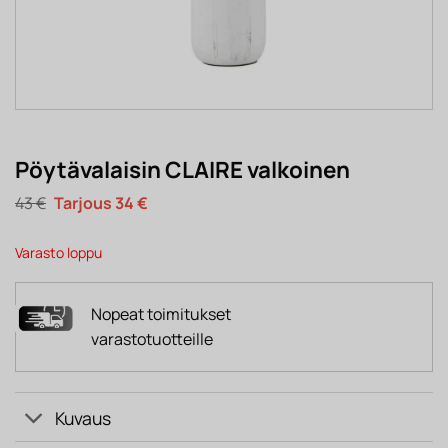
Pöytävalaisin CLAIRE valkoinen
Alkuperäinen
Nykyinen
43
€
34
€
hinta
hinta
oli:
on:
43 €.
34 €.
Varasto loppu
Nopeat toimitukset
varastotuotteille
Kuvaus