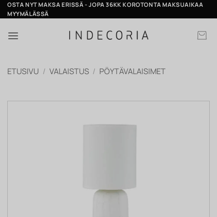
Skip
OSTA NYT MAKSA ERISSÄ - JOPA 36KK KOROTONTA MAKSUAIKAA
MYYMÄLÄSSÄ
to
content
ETUSIVU
/
VALAISTUS
/
PÖYTÄVALAISIMET