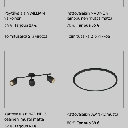
Pöytävalaisin WILLIAM
Kattovalaisin NADINE 4-
valkoinen
lamppuinen musta matta
Alkuperäinen
Nykyinen
Alkuperäinen
Nykyinen
34
€
27
€
70
€
55
€
hinta
hinta
hinta
hinta
oli:
on:
oli:
on:
34 €.
27 €.
70 €.
55 €.
Toimitusaika 2-3 viikkoa
Toimitusaika 2-3 viikkoa
Kattovalaisin NADINE, 3-
Kattovalaisin JEAN 42 musta
osainen, musta matta
Alkuperäinen
Nykyinen
88
€
69
€
Alkuperäinen
Nykyinen
52
€
41
€
hinta
hinta