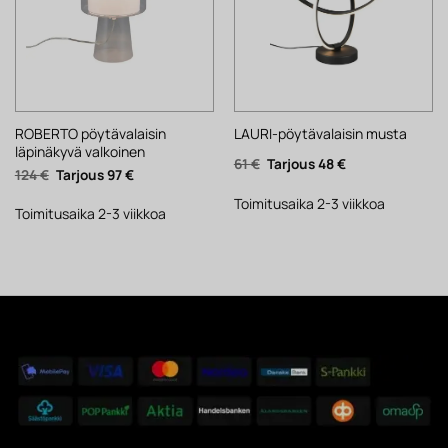
ROBERTO pöytävalaisin
LAURI-pöytävalaisin musta
läpinäkyvä valkoinen
Alkuperäinen
Nykyinen
61
€
48
€
Alkuperäinen
Nykyinen
124
€
97
€
hinta
hinta
hinta
hinta
oli:
on:
oli:
on:
61 €.
48 €.
Toimitusaika 2-3 viikkoa
124 €.
97 €.
Toimitusaika 2-3 viikkoa