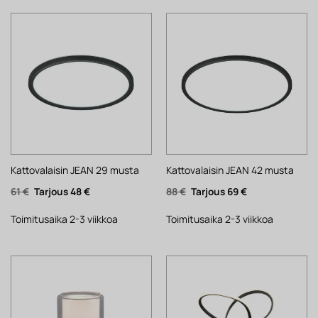
Kattovalaisin JEAN 29 musta
Kattovalaisin JEAN 42 musta
Alkuperäinen
Nykyinen
Alkuperäinen
Nykyinen
61
€
48
€
88
€
69
€
hinta
hinta
hinta
hinta
oli:
on:
oli:
on:
61 €.
48 €.
88 €.
69 €.
Toimitusaika 2-3 viikkoa
Toimitusaika 2-3 viikkoa