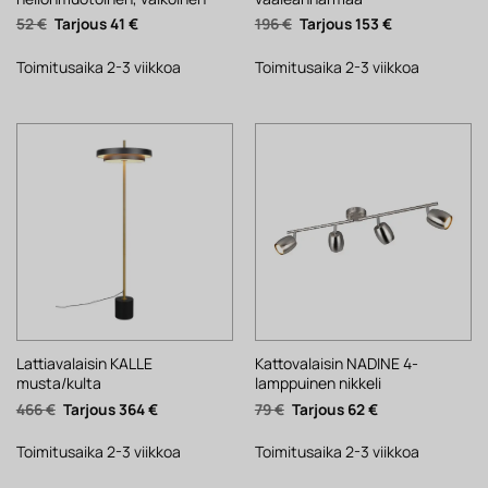
Alkuperäinen
Nykyinen
Alkuperäinen
Nykyinen
52
€
41
€
196
€
153
€
hinta
hinta
hinta
hinta
oli:
on:
oli:
on:
52 €.
41 €.
196 €.
153 €.
Toimitusaika 2-3 viikkoa
Toimitusaika 2-3 viikkoa
Lattiavalaisin KALLE
Kattovalaisin NADINE 4-
musta/kulta
lamppuinen nikkeli
Alkuperäinen
Nykyinen
Alkuperäinen
Nykyinen
466
€
364
€
79
€
62
€
hinta
hinta
hinta
hinta
oli:
on:
oli:
on:
466 €.
364 €.
79 €.
62 €.
Toimitusaika 2-3 viikkoa
Toimitusaika 2-3 viikkoa