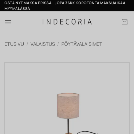
Skip
OSTA NYT MAKSA ERISSÄ - JOPA 36KK KOROTONTA MAKSUAIKAA
MYYMÄLÄSSÄ
to
content
ETUSIVU
/
VALAISTUS
/
PÖYTÄVALAISIMET