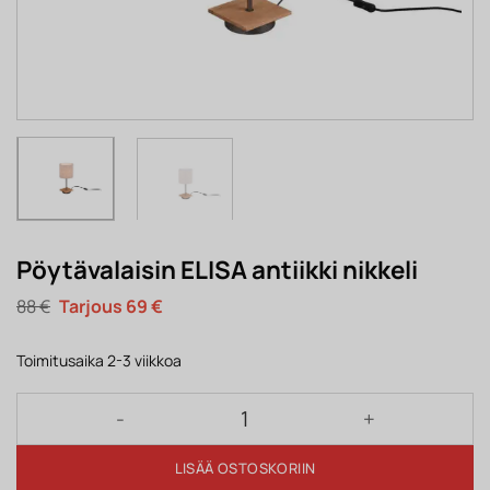
Pöytävalaisin ELISA antiikki nikkeli
Alkuperäinen
Nykyinen
88
€
69
€
hinta
hinta
oli:
on:
88 €.
69 €.
Toimitusaika 2-3 viikkoa
Pöytävalaisin ELISA antiikki nikkeli määrä
LISÄÄ OSTOSKORIIN