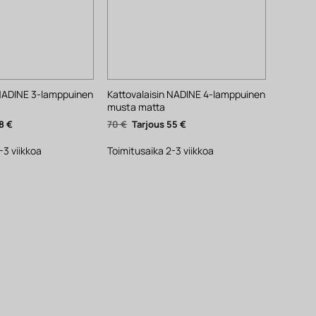
 NADINE 3-lamppuinen
Kattovalaisin NADINE 4-lamppuinen
musta matta
nen
Nykyinen
Alkuperäinen
Nykyinen
8
€
70
€
55
€
hinta
hinta
hinta
on:
oli:
on:
48 €.
70 €.
55 €.
-3 viikkoa
Toimitusaika 2-3 viikkoa