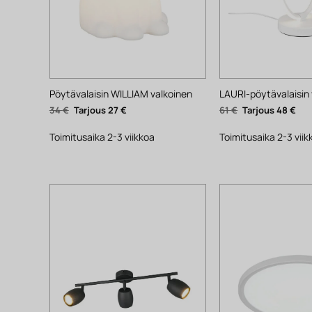
Pöytävalaisin WILLIAM valkoinen
LAURI-pöytävalaisin 
Alkuperäinen
Nykyinen
Alkuperäinen
Nyk
34
€
27
€
61
€
48
€
hinta
hinta
hinta
hin
oli:
on:
oli:
on:
34 €.
27 €.
61 €.
48 €
Toimitusaika 2-3 viikkoa
Toimitusaika 2-3 viik