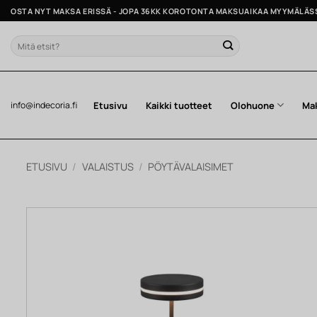
Skip
OSTA NYT MAKSA ERISSÄ - JOPA 36KK KOROTONTA MAKSUAIKAA MYYMÄLÄS
to
content
Etsi:
Etusivu
Kaikki tuotteet
Olohuone
Ma
info@indecoria.fi
ETUSIVU
/
VALAISTUS
/
PÖYTÄVALAISIMET