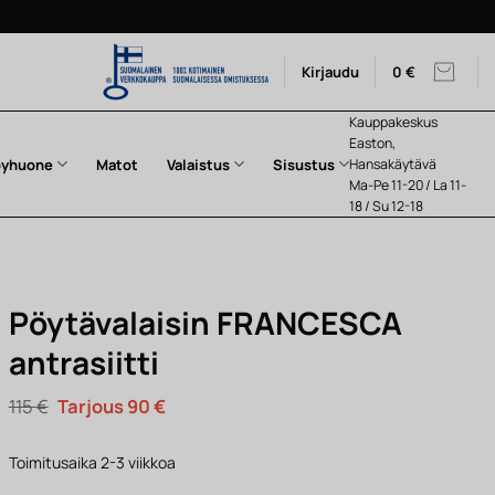
Kirjaudu
0
€
Kauppakeskus
Easton,
pyhuone
Matot
Valaistus
Sisustus
Hansakäytävä
Ma-Pe 11-20 / La 11-
18 / Su 12-18
Pöytävalaisin FRANCESCA
antrasiitti
Alkuperäinen
Nykyinen
115
€
90
€
hinta
hinta
oli:
on:
115 €.
90 €.
Toimitusaika 2-3 viikkoa