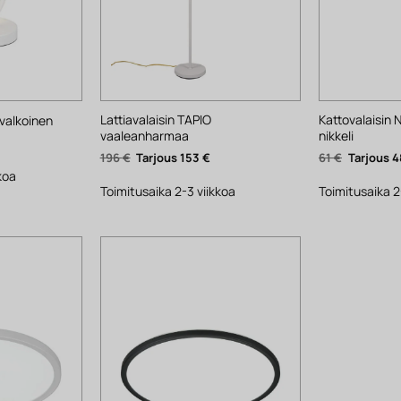
Lattiavalaisin TAPIO
Kattovalaisin
valkoinen
vaaleanharmaa
nikkeli
yinen
ta
Alkuperäinen
Nykyinen
Alkuperäi
196
€
153
€
61
€
4
hinta
hinta
hinta
.
koa
oli:
on:
oli:
196 €.
153 €.
61 €.
Toimitusaika 2-3 viikkoa
Toimitusaika 2