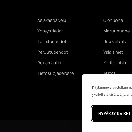
Asiakaspalvelu
Olohuone
Yhteystiedot
Makuuhuone
Toimitusehdot
Ruokailutila
Peruutusehdot
Valaisimet
Reklamaatio
Kotitoimisto
Tietosuojaseloste
Matot
Käytämme sivustollamme
yksilöllistä sisältöä ja 
HYVÄKSY KAIKKI