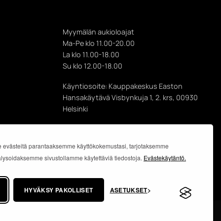
Myymälän aukioloajat
Ma-Pe klo 11.00-20.00
La klo 11.00-18.00
Su klo 12.00-18.00
Käyntiosoite: Kauppakeskus Easton
Hansakäytävä Visbynkuja 1, 2. krs, 00930
Helsinki
Postiosoite: Gotlanninkatu 11 B,
PL 8, 00930 Helsinki Kauppakeskus Easton
 evästeitä parantaaksemme käyttökokemustasi, tarjotaksemme
analysoidaksemme sivustollamme käytettäviä tiedostoja.
Evästekäytäntö.
HYVÄKSY PAKOLLISET
ASETUKSET