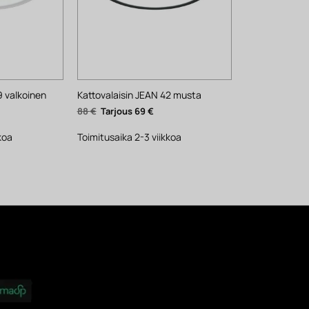
9 valkoinen
Kattovalaisin JEAN 42 musta
yinen
Alkuperäinen
Nykyinen
88
€
69
€
ta
hinta
hinta
oli:
on:
.
88 €.
69 €.
koa
Toimitusaika 2-3 viikkoa