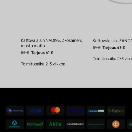
Kattovalaisin NADINE, 3-osainen,
Kattovalaisin JEAN 2
musta matta
Alkuperäinen
Nyk
61
€
48
€
hinta
hin
Alkuperäinen
Nykyinen
52
€
41
€
oli:
on:
hinta
hinta
61 €.
48 €
Toimitusaika 2-3 viik
oli:
on:
52 €.
41 €.
Toimitusaika 2-3 viikkoa