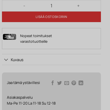
Pöytävalaisin FRANCESCA antrasiitti määrä
LISÄÄ OSTOSKORIIN
Nopeat toimitukset
varastotuotteille
Kuvaus
Jaa tämä ystävillesi
Asiakaspalvelu
Ma-Pe 11-20 La 11-18 Su 12-18