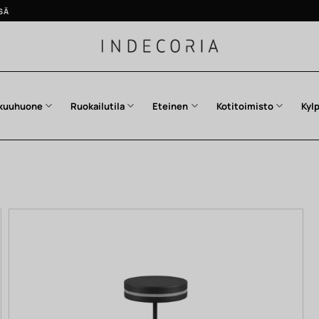
SÄ
kuuhuone
Ruokailutila
Eteinen
Kotitoimisto
Kyl