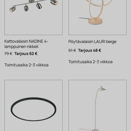
Kattovalaisin NADINE 4-
Pöytävalaisin LAURI beige
lamppuinen nikkeli
Alkuperäinen
Nykyinen
61
€
48
€
Alkuperäinen
Nykyinen
79
€
62
€
hinta
hinta
hinta
hinta
oli:
on:
oli:
on:
61 €.
48 €.
Toimitusaika 2-3 viikkoa
79 €.
62 €.
Toimitusaika 2-3 viikkoa