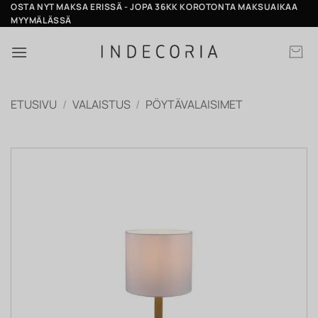
Skip
OSTA NYT MAKSA ERISSÄ - JOPA 36KK KOROTONTA MAKSUAIKAA
MYYMÄLÄSSÄ
to
content
ETUSIVU
/
VALAISTUS
/
PÖYTÄVALAISIMET