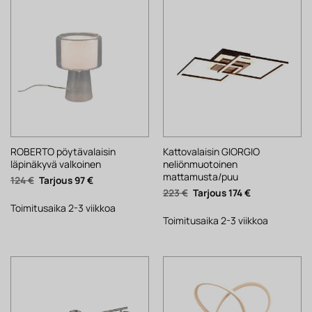
ROBERTO pöytävalaisin
Kattovalaisin GIORGIO
läpinäkyvä valkoinen
neliönmuotoinen
mattamusta/puu
Alkuperäinen
Nykyinen
124
€
97
€
hinta
hinta
Alkuperäinen
Nykyinen
223
€
174
€
oli:
on:
hinta
hinta
124 €.
97 €.
Toimitusaika 2-3 viikkoa
oli:
on:
223 €.
174 €.
Toimitusaika 2-3 viikkoa