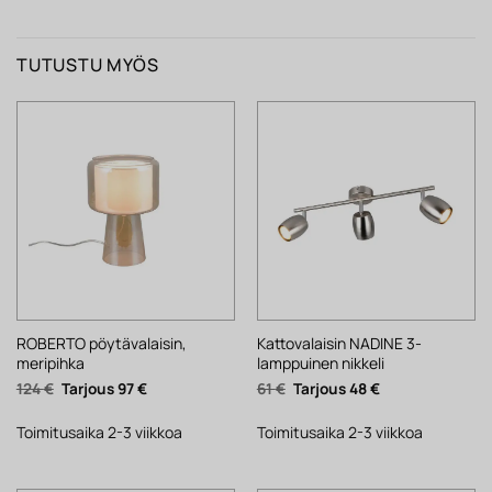
TUTUSTU MYÖS
ROBERTO pöytävalaisin,
Kattovalaisin NADINE 3-
meripihka
lamppuinen nikkeli
Alkuperäinen
Nykyinen
Alkuperäinen
Nykyinen
124
€
97
€
61
€
48
€
hinta
hinta
hinta
hinta
oli:
on:
oli:
on:
124 €.
97 €.
61 €.
48 €.
Toimitusaika 2-3 viikkoa
Toimitusaika 2-3 viikkoa