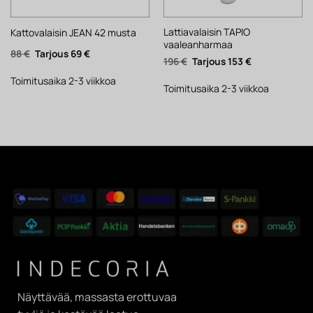
Lattiavalaisin TAPIO
Kattovalaisin JEAN 42 musta
vaaleanharmaa
Alkuperäinen
Nykyinen
88
€
69
€
Alkuperäinen
Nykyinen
196
€
153
€
hinta
hinta
hinta
hinta
oli:
on:
oli:
on:
88 €.
69 €.
Toimitusaika 2-3 viikkoa
196 €.
153 €.
Toimitusaika 2-3 viikkoa
Näyttävää, massasta erottuvaa