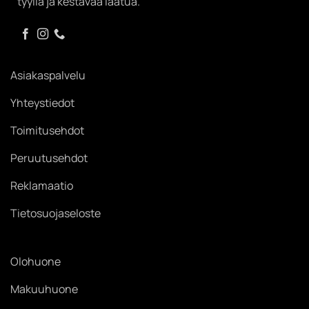
tyyliä ja kestävää laatua.
Asiakaspalvelu
Yhteystiedot
Toimitusehdot
Peruutusehdot
Reklamaatio
Tietosuojaseloste
Olohuone
Makuuhuone