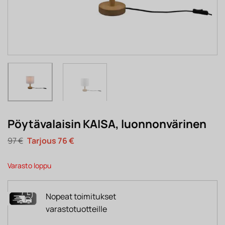
Pöytävalaisin KAISA, luonnonvärinen
Alkuperäinen
Nykyinen
97
€
76
€
hinta
hinta
oli:
on:
97 €.
76 €.
Varasto loppu
Nopeat toimitukset
varastotuotteille