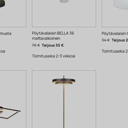
Pöytävalaisin BELLA 36
 musta
Pöytävalaisin 
mattavalkoinen
yinen
Alkuperä
34
€
ta
hinta
Alkuperäinen
Nykyinen
70
€
55
€
oli:
hinta
hinta
.
34 €.
koa
Toimitusaika 2
oli:
on:
70 €.
55 €.
Toimitusaika 2-3 viikkoa