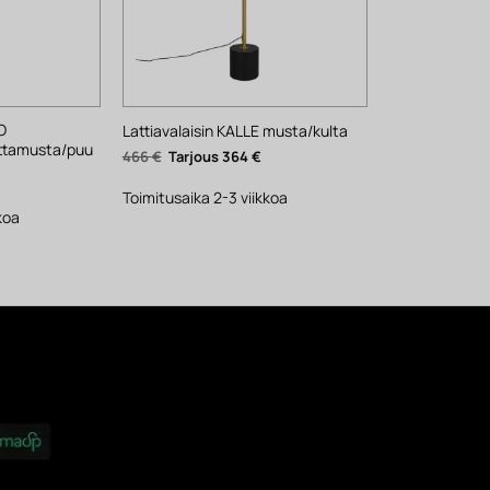
O
Lattiavalaisin KALLE musta/kulta
ttamusta/puu
Alkuperäinen
Nykyinen
466
€
364
€
hinta
hinta
ykyinen
oli:
on:
inta
466 €.
364 €.
Toimitusaika 2-3 viikkoa
n:
74 €.
koa