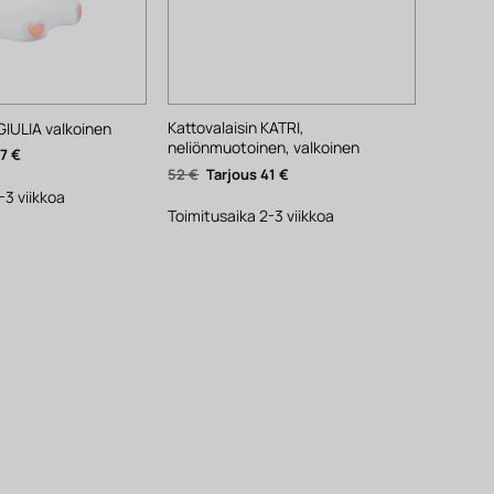
Kattovalaisin KATRI,
GIULIA valkoinen
neliönmuotoinen, valkoinen
inen
Nykyinen
27
€
hinta
Alkuperäinen
Nykyinen
52
€
41
€
on:
hinta
hinta
27 €.
-3 viikkoa
oli:
on:
52 €.
41 €.
Toimitusaika 2-3 viikkoa