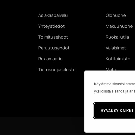
Asiakaspalvelu
Olohuone
Yhteystiedot
Makuuhuone
Toimitusehdot
Ruokailutila
Peruutusehdot
Valaisimet
Reklamaatio
Kotitoimisto
Tietosuojaseloste
Matot
Käytämme sivustollamme
yksilöllistä sisältöä ja 
HYVÄKSY KAIKKI