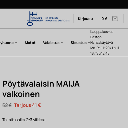
Kirjaudu
0
€
Kauppakeskus
Easton,
pyhuone
Matot
Valaistus
Sisustus
Hansakäytävä
Ma-Pe 11-20 / La 11-
18 / Su 12-18
Pöytävalaisin MAIJA
valkoinen
Alkuperäinen
Nykyinen
52
€
41
€
hinta
hinta
oli:
on:
52 €.
41 €.
Toimitusaika 2-3 viikkoa