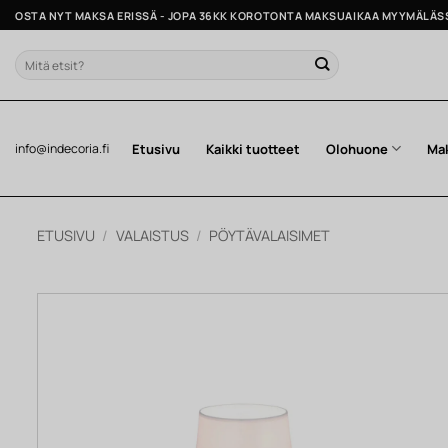
Skip
OSTA NYT MAKSA ERISSÄ - JOPA 36KK KOROTONTA MAKSUAIKAA MYYMÄLÄS
to
content
Etsi:
Etusivu
Kaikki tuotteet
Olohuone
Ma
info@indecoria.fi
ETUSIVU
/
VALAISTUS
/
PÖYTÄVALAISIMET