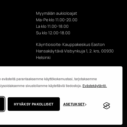
Myymälän aukioloajat
Ma-Pe klo 11.00-20.00
La klo 11.00-18.00
Su klo 12.00-18.00
Käyntiosoite: Kauppakeskus Easton
Hansakäytävä Visbynkuja 1, 2. krs, 00930
Helsinki
Postiosoite: Gotlanninkatu 11 B,
PL 8, 00930 Helsinki Kauppakeskus Easton
 evästeitä parantaaksemme käyttökokemustasi, tarjotaksemme
analysoidaksemme sivustollamme käytettäviä tiedostoja.
Evästekäytäntö.
HYVÄKSY PAKOLLISET
ASETUKSET