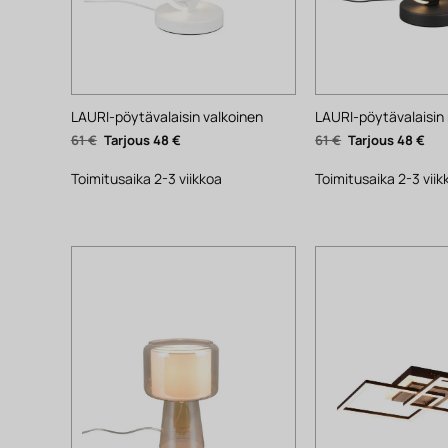
LAURI-pöytävalaisin valkoinen
LAURI-pöytävalaisin
Alkuperäinen
Nykyinen
Alkuperäinen
Nyk
61
€
48
€
61
€
48
€
hinta
hinta
hinta
hin
oli:
on:
oli:
on:
61 €.
48 €.
61 €.
48 €
Toimitusaika 2-3 viikkoa
Toimitusaika 2-3 viik