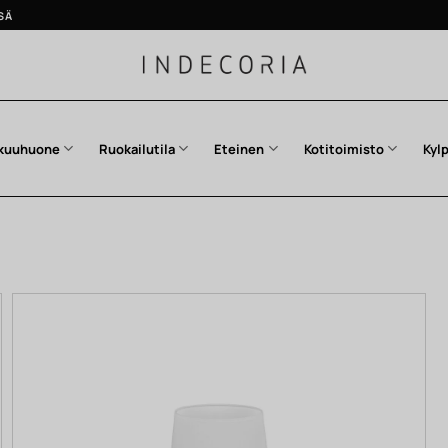
SÄ
kuuhuone
Ruokailutila
Eteinen
Kotitoimisto
Kyl