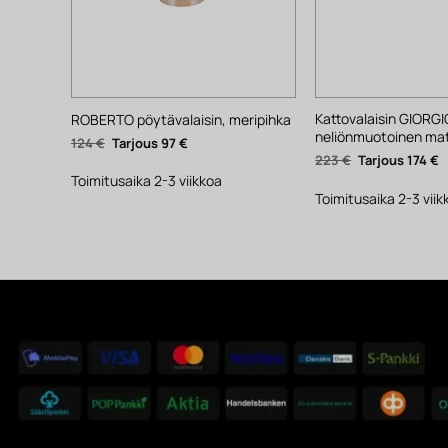
Kattovalaisin GIORGI
ROBERTO pöytävalaisin, meripihka
neliönmuotoinen ma
Alkuperäinen
Nykyinen
124
€
97
€
hinta
hinta
Alkuperäinen
N
223
€
174
€
oli:
on:
hinta
h
124 €.
97 €.
Toimitusaika 2-3 viikkoa
oli:
o
223 €.
1
Toimitusaika 2-3 viik