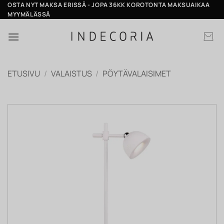
Skip
OSTA NYT MAKSA ERISSÄ - JOPA 36KK KOROTONTA MAKSUAIKAA
MYYMÄLÄSSÄ
to
content
ETUSIVU
/
VALAISTUS
/
PÖYTÄVALAISIMET