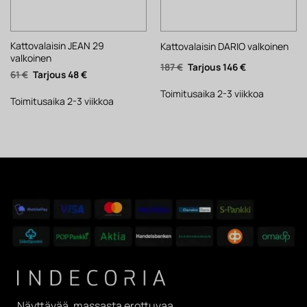
Kattovalaisin JEAN 29
Kattovalaisin DARIO valkoinen
valkoinen
Alkuperäinen
Nykyinen
187
€
146
€
Alkuperäinen
Nykyinen
61
€
48
€
hinta
hinta
hinta
hinta
oli:
on:
oli:
on:
187 €.
146 €.
Toimitusaika 2-3 viikkoa
61 €.
48 €.
Toimitusaika 2-3 viikkoa
Näyttävää, massasta erottuvaa