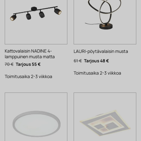
Kattovalaisin NADINE 4-
LAURI-pöytävalaisin musta
lamppuinen musta matta
Alkuperäinen
Nykyinen
61
€
48
€
Alkuperäinen
Nykyinen
70
€
55
€
hinta
hinta
hinta
hinta
oli:
on:
oli:
on:
61 €.
48 €.
Toimitusaika 2-3 viikkoa
70 €.
55 €.
Toimitusaika 2-3 viikkoa