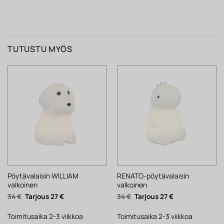
TUTUSTU MYÖS
Pöytävalaisin WILLIAM
RENATO-pöytävalaisin
valkoinen
valkoinen
Alkuperäinen
Nykyinen
Alkuperäinen
Nykyinen
34
€
27
€
34
€
27
€
hinta
hinta
hinta
hinta
oli:
on:
oli:
on:
34 €.
27 €.
34 €.
27 €.
Toimitusaika 2-3 viikkoa
Toimitusaika 2-3 viikkoa