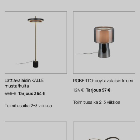
Lattiavalaisin KALLE
ROBERTO-pöytävalaisin kromi
musta/kulta
Alkuperäinen
Nykyinen
124
€
97
€
Alkuperäinen
Nykyinen
466
€
364
€
hinta
hinta
hinta
hinta
oli:
on:
oli:
on:
124 €.
97 €.
Toimitusaika 2-3 viikkoa
466 €.
364 €.
Toimitusaika 2-3 viikkoa