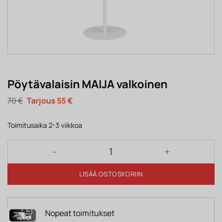
Pöytävalaisin MAIJA valkoinen
Alkuperäinen
Nykyinen
70
€
55
€
hinta
hinta
oli:
on:
70 €.
55 €.
Toimitusaika 2-3 viikkoa
Pöytävalaisin MAIJA valkoinen määrä
LISÄÄ OSTOSKORIIN
Nopeat toimitukset