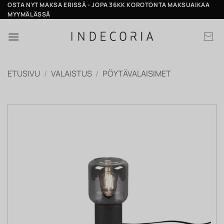
Skip
OSTA NYT MAKSA ERISSÄ - JOPA 36KK KOROTONTA MAKSUAIKAA
MYYMÄLÄSSÄ
to
content
ETUSIVU
/
VALAISTUS
/
PÖYTÄVALAISIMET