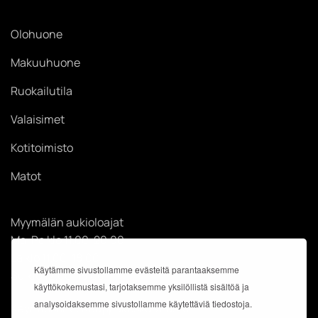
Olohuone
Makuuhuone
Ruokailutila
Valaisimet
Kotitoimisto
Matot
Myymälän aukioloajat
Ma-Pe klo 11.00-20.00
La klo 11.00-18.00
Käytämme sivustollamme evästeitä parantaaksemme
Su klo 12.00-18.00
käyttökokemustasi, tarjotaksemme yksilöllistä sisältöä ja
analysoidaksemme sivustollamme käytettäviä tiedostoja.
Käyntiosoite: Kauppakeskus Easton