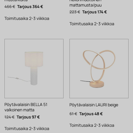
mattamusta/puu
Alkuperäinen
Nykyinen
466
€
364
€
hinta
hinta
Alkuperäinen
Nykyinen
223
€
174
€
oli:
on:
hinta
hinta
466 €.
364 €.
Toimitusaika 2-3 viikkoa
oli:
on:
223 €.
174 €.
Toimitusaika 2-3 viikkoa
Pöytävalaisin BELLA 51
Pöytävalaisin LAURI beige
valkoinen matta
Alkuperäinen
Nykyinen
61
€
48
€
Alkuperäinen
Nykyinen
124
€
97
€
hinta
hinta
hinta
hinta
oli:
on:
oli:
on:
61 €.
48 €.
Toimitusaika 2-3 viikkoa
124 €.
97 €.
Toimitusaika 2-3 viikkoa