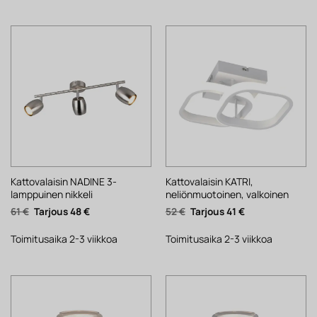
Kattovalaisin NADINE 3-
Kattovalaisin KATRI,
lamppuinen nikkeli
neliönmuotoinen, valkoinen
Alkuperäinen
Nykyinen
Alkuperäinen
Nykyinen
61
€
48
€
52
€
41
€
hinta
hinta
hinta
hinta
oli:
on:
oli:
on:
61 €.
48 €.
52 €.
41 €.
Toimitusaika 2-3 viikkoa
Toimitusaika 2-3 viikkoa