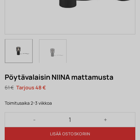
Pöytävalaisin NIINA mattamusta
Alkuperäinen
Nykyinen
61
€
48
€
hinta
hinta
oli:
on:
61 €.
48 €.
Toimitusaika 2-3 viikkoa
Pöytävalaisin NIINA mattamusta määrä
LISÄÄ OSTOSKORIIN