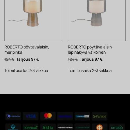
ROBERTO pöytävalaisin,
ROBERTO pöytävalaisin
meripihka
läpinäkyvä valkoinen
Alkuperäinen
Nykyinen
Alkuperäinen
Nykyinen
124
€
97
€
124
€
97
€
hinta
hinta
hinta
hinta
oli:
on:
oli:
on:
124 €.
97 €.
124 €.
97 €.
Toimitusaika 2-3 viikkoa
Toimitusaika 2-3 viikkoa