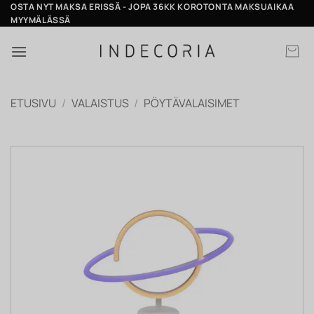
Skip
OSTA NYT MAKSA ERISSÄ - JOPA 36KK KOROTONTA MAKSUAIKAA
MYYMÄLÄSSÄ
to
content
ETUSIVU
/
VALAISTUS
/
PÖYTÄVALAISIMET