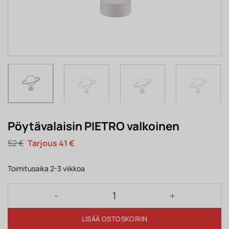
Pöytävalaisin PIETRO valkoinen
Alkuperäinen
Nykyinen
52
€
41
€
hinta
hinta
oli:
on:
52 €.
41 €.
Toimitusaika 2-3 viikkoa
Pöytävalaisin PIETRO valkoinen määrä
LISÄÄ OSTOSKORIIN