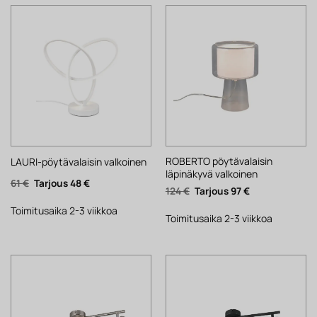
ROBERTO pöytävalaisin
LAURI-pöytävalaisin valkoinen
läpinäkyvä valkoinen
Alkuperäinen
Nykyinen
61
€
48
€
Alkuperäinen
Nykyinen
124
€
97
€
hinta
hinta
hinta
hinta
oli:
on:
oli:
on:
61 €.
48 €.
Toimitusaika 2-3 viikkoa
124 €.
97 €.
Toimitusaika 2-3 viikkoa