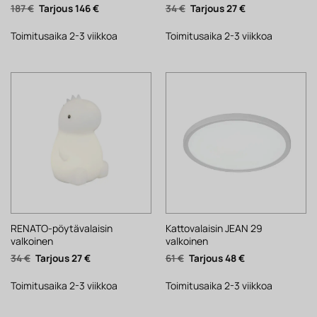
Alkuperäinen
Nykyinen
Alkuperäinen
Nykyinen
187
€
146
€
34
€
27
€
hinta
hinta
hinta
hinta
oli:
on:
oli:
on:
187 €.
146 €.
34 €.
27 €.
Toimitusaika 2-3 viikkoa
Toimitusaika 2-3 viikkoa
RENATO-pöytävalaisin
Kattovalaisin JEAN 29
valkoinen
valkoinen
Alkuperäinen
Nykyinen
Alkuperäinen
Nykyinen
34
€
27
€
61
€
48
€
hinta
hinta
hinta
hinta
oli:
on:
oli:
on:
34 €.
27 €.
61 €.
48 €.
Toimitusaika 2-3 viikkoa
Toimitusaika 2-3 viikkoa