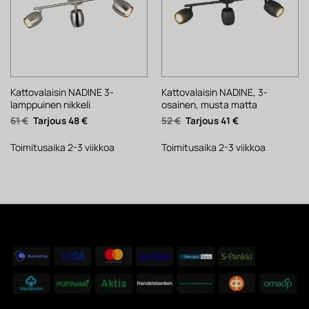
Kattovalaisin NADINE 3-
Kattovalaisin NADINE, 3-
lamppuinen nikkeli
osainen, musta matta
Alkuperäinen
Nykyinen
Alkuperäinen
Nykyinen
61
€
48
€
52
€
41
€
hinta
hinta
hinta
hinta
oli:
on:
oli:
on:
61 €.
48 €.
52 €.
41 €.
Toimitusaika 2-3 viikkoa
Toimitusaika 2-3 viikkoa