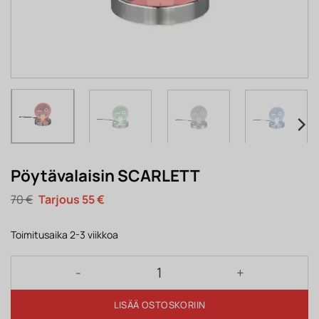
Pöytävalaisin SCARLETT
Alkuperäinen
Nykyinen
70
€
55
€
hinta
hinta
oli:
on:
70 €.
55 €.
Toimitusaika 2-3 viikkoa
Pöytävalaisin SCARLETT määrä
LISÄÄ OSTOSKORIIN