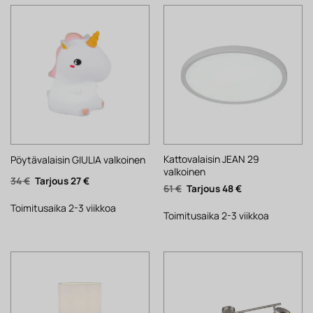
Kattovalaisin JEAN 29
Pöytävalaisin GIULIA valkoinen
valkoinen
Alkuperäinen
Nykyinen
34
€
27
€
Alkuperäinen
Nykyinen
61
€
48
€
hinta
hinta
hinta
hinta
oli:
on:
oli:
on:
34 €.
27 €.
Toimitusaika 2-3 viikkoa
61 €.
48 €.
Toimitusaika 2-3 viikkoa