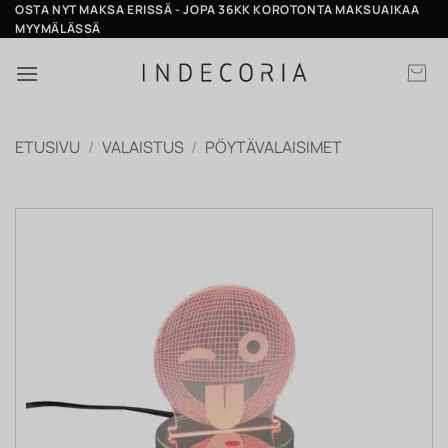
Skip
OSTA NYT MAKSA ERISSÄ - JOPA 36KK KOROTONTA MAKSUAIKAA
MYYMÄLÄSSÄ
to
content
ETUSIVU
/
VALAISTUS
/
PÖYTÄVALAISIMET