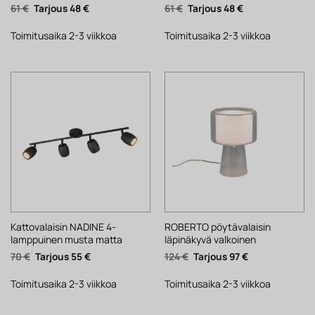
Alkuperäinen
Nykyinen
Alkuperäinen
Nykyinen
61
€
48
€
61
€
48
€
hinta
hinta
hinta
hinta
oli:
on:
oli:
on:
61 €.
48 €.
61 €.
48 €.
Toimitusaika 2-3 viikkoa
Toimitusaika 2-3 viikkoa
Kattovalaisin NADINE 4-
ROBERTO pöytävalaisin
lamppuinen musta matta
läpinäkyvä valkoinen
Alkuperäinen
Nykyinen
Alkuperäinen
Nykyinen
70
€
55
€
124
€
97
€
hinta
hinta
hinta
hinta
oli:
on:
oli:
on:
70 €.
55 €.
124 €.
97 €.
Toimitusaika 2-3 viikkoa
Toimitusaika 2-3 viikkoa