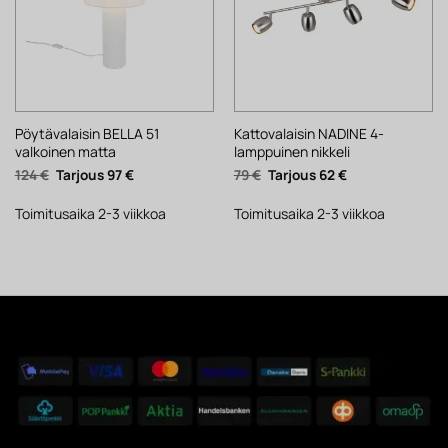
Pöytävalaisin BELLA 51
Kattovalaisin NADINE 4-
valkoinen matta
lamppuinen nikkeli
Alkuperäinen
Nykyinen
Alkuperäinen
Nykyinen
124
€
97
€
79
€
62
€
hinta
hinta
hinta
hinta
oli:
on:
oli:
on:
124 €.
97 €.
79 €.
62 €.
Toimitusaika 2-3 viikkoa
Toimitusaika 2-3 viikkoa