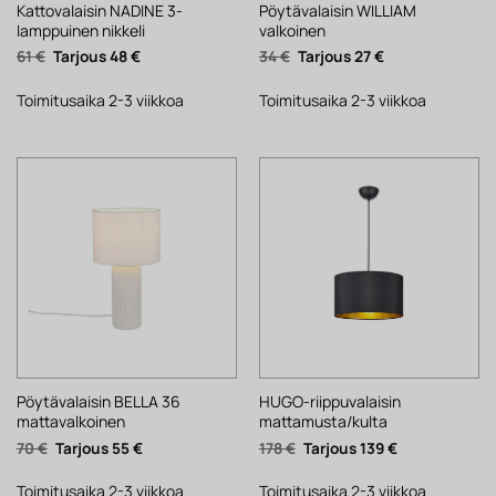
Kattovalaisin NADINE 3-
Pöytävalaisin WILLIAM
lamppuinen nikkeli
valkoinen
Alkuperäinen
Nykyinen
Alkuperäinen
Nykyinen
61
€
48
€
34
€
27
€
hinta
hinta
hinta
hinta
oli:
on:
oli:
on:
61 €.
48 €.
34 €.
27 €.
Toimitusaika 2-3 viikkoa
Toimitusaika 2-3 viikkoa
Pöytävalaisin BELLA 36
HUGO-riippuvalaisin
mattavalkoinen
mattamusta/kulta
Alkuperäinen
Nykyinen
Alkuperäinen
Nykyinen
70
€
55
€
178
€
139
€
hinta
hinta
hinta
hinta
oli:
on:
oli:
on:
70 €.
55 €.
178 €.
139 €.
Toimitusaika 2-3 viikkoa
Toimitusaika 2-3 viikkoa