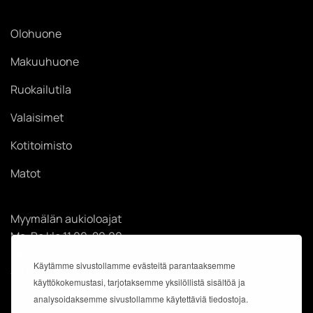
Olohuone
Makuuhuone
Ruokailutila
Valaisimet
Kotitoimisto
Matot
Myymälän aukioloajat
Ma-Pe klo 11.00-20.00
La klo 11.00-18.00
Käytämme sivustollamme evästeitä parantaaksemme
Su klo 12.00-18.00
käyttökokemustasi, tarjotaksemme yksilöllistä sisältöä ja
analysoidaksemme sivustollamme käytettäviä tiedostoja.
Käyntiosoite: Kauppakeskus Easton