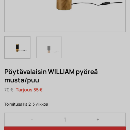
Pöytävalaisin WILLIAM pyöreä
musta/puu
Alkuperäinen
Nykyinen
70
€
55
€
hinta
hinta
oli:
on:
70 €.
55 €.
Toimitusaika 2-3 viikkoa
Pöytävalaisin WILLIAM pyöreä musta/puu määrä