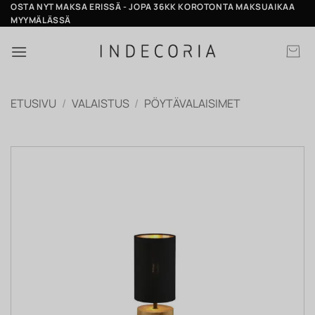
Skip
OSTA NYT MAKSA ERISSÄ - JOPA 36KK KOROTONTA MAKSUAIKAA
MYYMÄLÄSSÄ
to
content
ETUSIVU
/
VALAISTUS
/
PÖYTÄVALAISIMET