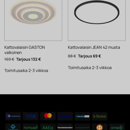
Kattovalaisin GASTON
Kattovalaisin JEAN 42 musta
valkoinen
Alkuperäinen
Nykyinen
88
€
69
€
Alkuperäinen
Nykyinen
169
€
132
€
hinta
hinta
hinta
hinta
oli:
on:
oli:
on:
88 €.
69 €.
Toimitusaika 2-3 viikkoa
169 €.
132 €.
Toimitusaika 2-3 viikkoa