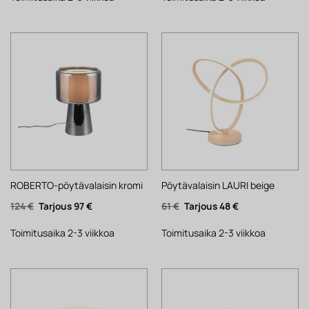
ROBERTO-pöytävalaisin kromi
Pöytävalaisin LAURI beige
Alkuperäinen
Nykyinen
Alkuperäinen
Nykyinen
124
€
97
€
61
€
48
€
hinta
hinta
hinta
hinta
oli:
on:
oli:
on:
124 €.
97 €.
61 €.
48 €.
Toimitusaika 2-3 viikkoa
Toimitusaika 2-3 viikkoa