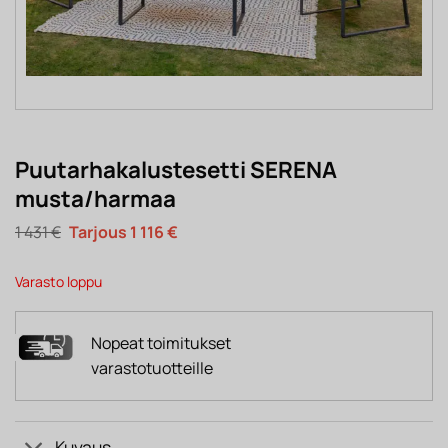
Puutarhakalustesetti SERENA
musta/harmaa
Alkuperäinen
Nykyinen
1 431
€
1 116
€
hinta
hinta
oli:
on:
1
1
Varasto loppu
431 €.
116 €.
Nopeat toimitukset
varastotuotteille
Kuvaus