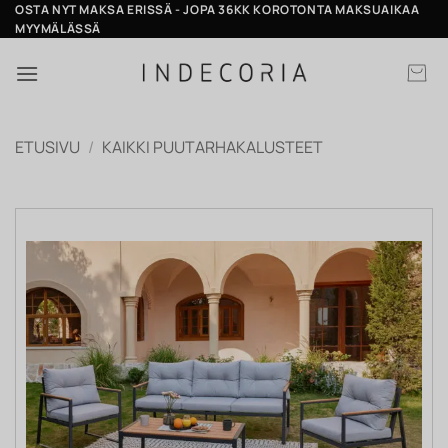
Skip
OSTA NYT MAKSA ERISSÄ - JOPA 36KK KOROTONTA MAKSUAIKAA
MYYMÄLÄSSÄ
to
content
ETUSIVU
/
KAIKKI PUUTARHAKALUSTEET