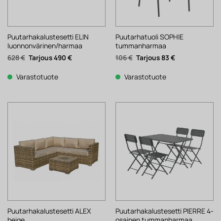
Puutarhakalustesetti ELIN
Puutarhatuoli SOPHIE
luonnonvärinen/harmaa
tummanharmaa
Alkuperäinen
Nykyinen
Alkuperäinen
Nykyinen
628
€
490
€
106
€
83
€
hinta
hinta
hinta
hinta
oli:
on:
oli:
on:
628 €.
490 €.
106 €.
83 €.
Varastotuote
Varastotuote
Puutarhakalustesetti ALEX
Puutarhakalustesetti PIERRE 4-
beige
osainen tummanharmaa