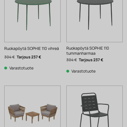
Ruokapöytä SOPHIE 110
Ruokapöytä SOPHIE 110 vihreä
tummanharmaa
Alkuperäinen
Nykyinen
304
€
237
€
Alkuperäinen
Nykyinen
304
€
237
€
hinta
hinta
hinta
hinta
oli:
on:
oli:
on:
304 €.
237 €.
Varastotuote
304 €.
237 €.
Varastotuote