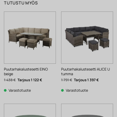
TUTUSTU MYÖS
Puutarhakalustesetti EINO
Puutarhakalustesetti ALICE U
beige
tumma
Alkuperäinen
Nykyinen
Alkuperäinen
Nykyinen
1 438
€
1 122
€
1 791
€
1 397
€
hinta
hinta
hinta
hinta
oli:
on:
oli:
on:
1
1
1
1
Varastotuote
Varastotuote
438 €.
122 €.
791 €.
397 €.