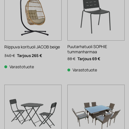
Puutarhatuoli SOPHIE
Riippuva korituoli JACOB beige
tummanharmaa
Alkuperäinen
Nykyinen
340
€
265
€
Alkuperäinen
Nykyinen
88
€
69
€
hinta
hinta
hinta
hinta
oli:
on:
oli:
on:
340 €.
265 €.
Varastotuote
88 €.
69 €.
Varastotuote