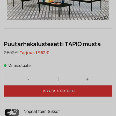
Puutarhakalustesetti TAPIO musta
Alkuperäinen
Nykyinen
2 502
€
1 952
€
hinta
hinta
oli:
on:
2
1
Varastotuote
502 €.
952 €.
Puutarhakalustesetti TAPIO musta määrä
LISÄÄ OSTOSKORIIN
Nopeat toimitukset