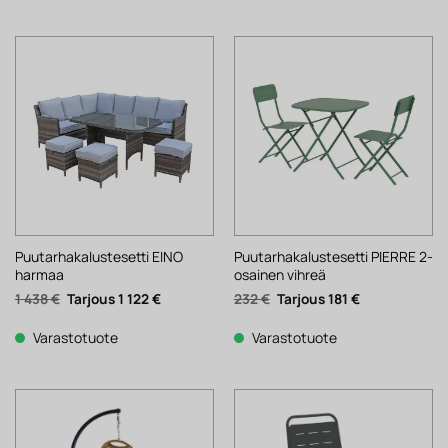
Puutarhakalustesetti EINO
Puutarhakalustesetti PIERRE 2-
harmaa
osainen vihreä
Alkuperäinen
Nykyinen
Alkuperäinen
Nykyinen
1 438
€
1 122
€
232
€
181
€
hinta
hinta
hinta
hinta
oli:
on:
oli:
on:
1
1
232 €.
181 €.
Varastotuote
Varastotuote
438 €.
122 €.