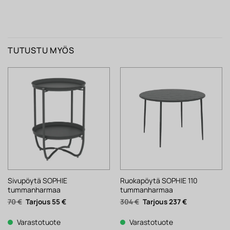
TUTUSTU MYÖS
Sivupöytä SOPHIE
Ruokapöytä SOPHIE 110
tummanharmaa
tummanharmaa
Alkuperäinen
Nykyinen
Alkuperäinen
Nykyinen
70
€
55
€
304
€
237
€
hinta
hinta
hinta
hinta
oli:
on:
oli:
on:
70 €.
55 €.
304 €.
237 €.
Varastotuote
Varastotuote