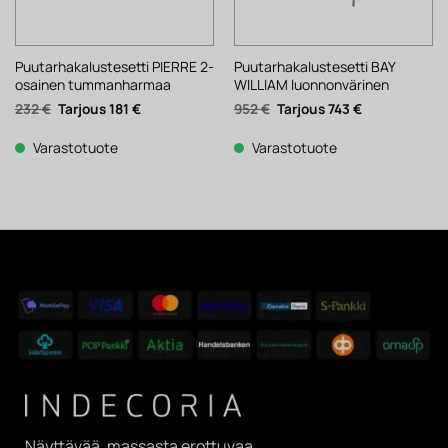
Puutarhakalustesetti PIERRE 2-
Puutarhakalustesetti BAY
osainen tummanharmaa
WILLIAM luonnonvärinen
Alkuperäinen
Nykyinen
Alkuperäinen
Nykyinen
232
€
181
€
952
€
743
€
hinta
hinta
hinta
hinta
oli:
on:
oli:
on:
232 €.
181 €.
952 €.
743 €.
Varastotuote
Varastotuote
Näyttävää, massasta erottuvaa