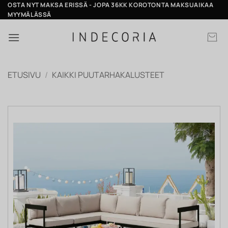
Skip
OSTA NYT MAKSA ERISSÄ - JOPA 36KK KOROTONTA MAKSUAIKAA
MYYMÄLÄSSÄ
to
content
ETUSIVU
/
KAIKKI PUUTARHAKALUSTEET