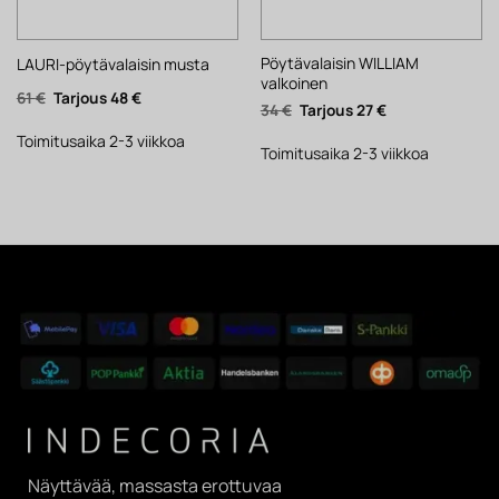
Pöytävalaisin WILLIAM
LAURI-pöytävalaisin musta
valkoinen
Alkuperäinen
Nykyinen
61
€
48
€
Alkuperäinen
Nykyinen
34
€
27
€
hinta
hinta
hinta
hinta
oli:
on:
oli:
on:
61 €.
48 €.
Toimitusaika 2-3 viikkoa
34 €.
27 €.
Toimitusaika 2-3 viikkoa
Näyttävää, massasta erottuvaa