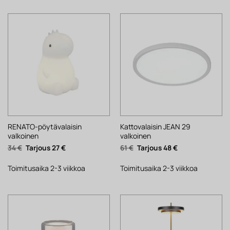
RENATO-pöytävalaisin
Kattovalaisin JEAN 29
valkoinen
valkoinen
Alkuperäinen
Nykyinen
Alkuperäinen
Nykyinen
34
€
27
€
61
€
48
€
hinta
hinta
hinta
hinta
oli:
on:
oli:
on:
34 €.
27 €.
61 €.
48 €.
Toimitusaika 2-3 viikkoa
Toimitusaika 2-3 viikkoa