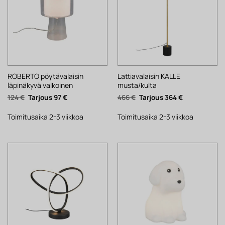
ROBERTO pöytävalaisin
Lattiavalaisin KALLE
läpinäkyvä valkoinen
musta/kulta
Alkuperäinen
Nykyinen
Alkuperäinen
Nykyinen
124
€
97
€
466
€
364
€
hinta
hinta
hinta
hinta
oli:
on:
oli:
on:
124 €.
97 €.
466 €.
364 €.
Toimitusaika 2-3 viikkoa
Toimitusaika 2-3 viikkoa