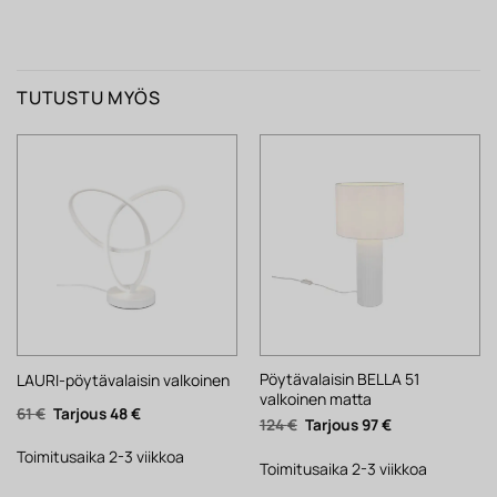
TUTUSTU MYÖS
Pöytävalaisin BELLA 51
LAURI-pöytävalaisin valkoinen
valkoinen matta
Alkuperäinen
Nykyinen
61
€
48
€
Alkuperäinen
Nykyinen
124
€
97
€
hinta
hinta
hinta
hinta
oli:
on:
oli:
on:
61 €.
48 €.
Toimitusaika 2-3 viikkoa
124 €.
97 €.
Toimitusaika 2-3 viikkoa