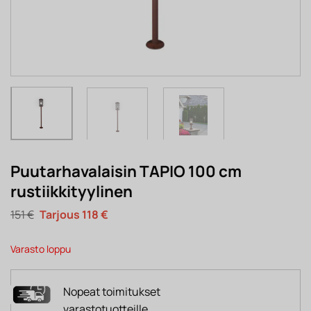
Puutarhavalaisin TAPIO 100 cm
rustiikkityylinen
Alkuperäinen
Nykyinen
151
€
118
€
hinta
hinta
oli:
on:
151 €.
118 €.
Varasto loppu
Nopeat toimitukset
varastotuotteille