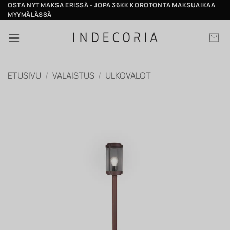
Skip
OSTA NYT MAKSA ERISSÄ - JOPA 36KK KOROTONTA MAKSUAIKAA
MYYMÄLÄSSÄ
to
content
ETUSIVU
/
VALAISTUS
/
ULKOVALOT