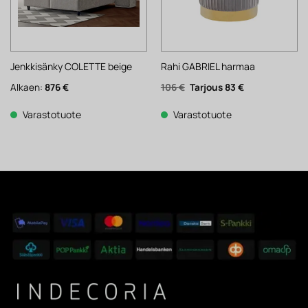
Jenkkisänky COLETTE beige
Rahi GABRIEL harmaa
Alkuperäinen
Nykyinen
Alkaen:
876
€
106
€
83
€
hinta
hinta
oli:
on:
106 €.
83 €.
Varastotuote
Varastotuote