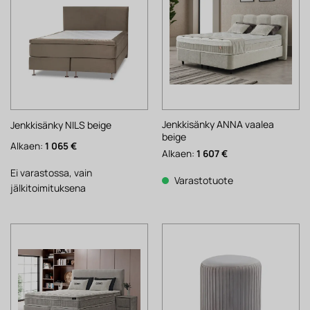
Jenkkisänky ANNA vaalea
Jenkkisänky NILS beige
beige
Alkaen:
1 065
€
Alkaen:
1 607
€
Ei varastossa, vain
Varastotuote
jälkitoimituksena