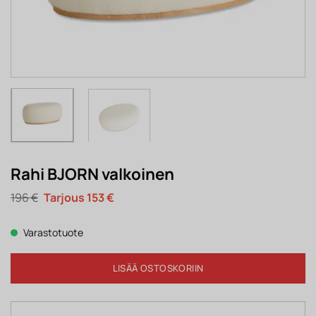
Rahi BJORN valkoinen
Alkuperäinen
Nykyinen
196
€
153
€
hinta
hinta
oli:
on:
196 €.
153 €.
Varastotuote
LISÄÄ OSTOSKORIIN