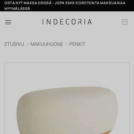
Skip
OSTA NYT MAKSA ERISSÄ - JOPA 36KK KOROTONTA MAKSUAIKAA
MYYMÄLÄSSÄ
to
content
ETUSIVU
/
MAKUUHUONE
/
PENKIT