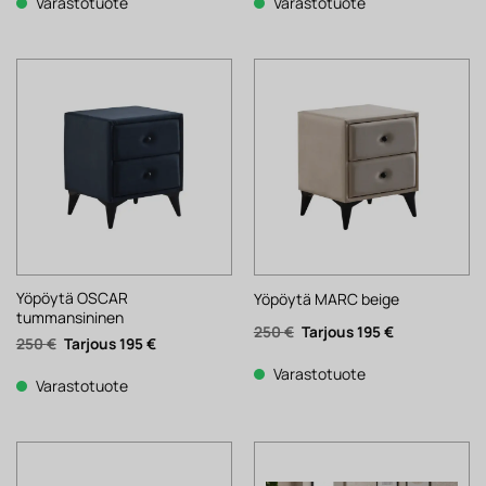
502 €.
392 €.
Varastotuote
Varastotuote
Yöpöytä OSCAR
Yöpöytä MARC beige
tummansininen
Alkuperäinen
Nykyinen
250
€
195
€
Alkuperäinen
Nykyinen
250
€
195
€
hinta
hinta
hinta
hinta
oli:
on:
oli:
on:
250 €.
195 €.
Varastotuote
250 €.
195 €.
Varastotuote