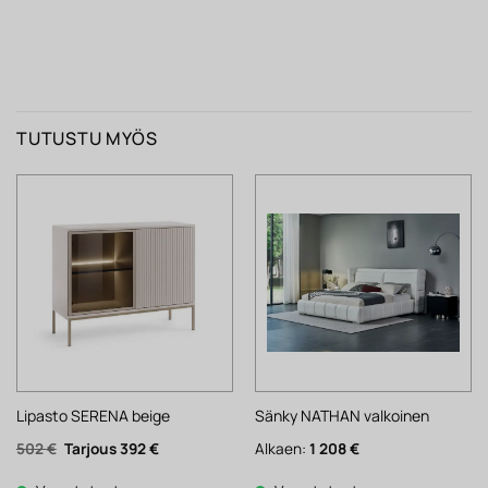
TUTUSTU MYÖS
Lipasto SERENA beige
Sänky NATHAN valkoinen
Alkuperäinen
Nykyinen
502
€
392
€
Alkaen:
1 208
€
hinta
hinta
oli:
on: