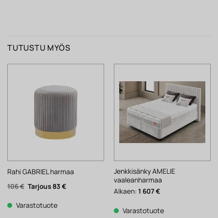
TUTUSTU MYÖS
Jenkkisänky AMELIE
Rahi GABRIEL harmaa
vaaleanharmaa
Alkuperäinen
Nykyinen
106
€
83
€
Alkaen:
1 607
€
hinta
hinta
oli:
on:
106 €.
83 €.
Varastotuote
Varastotuote