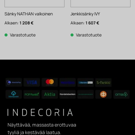
Sänky NATHAN valkoinen
Jenkkisänky IVY
Alkaen:
1 208
€
Alkaen:
1 607
€
Varastotuote
Varastotuote
Näyttävää, massasta erottuvaa
tyyliä ja kestävää laatua.