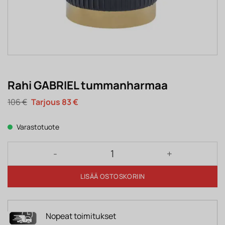
Rahi GABRIEL tummanharmaa
Alkuperäinen
Nykyinen
106
€
83
€
hinta
hinta
oli:
on:
106 €.
83 €.
Varastotuote
Rahi GABRIEL tummanharmaa määrä
LISÄÄ OSTOSKORIIN
Nopeat toimitukset