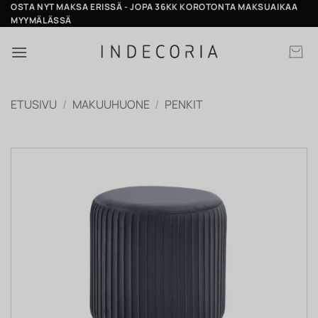
Skip
OSTA NYT MAKSA ERISSÄ - JOPA 36KK KOROTONTA MAKSUAIKAA
MYYMÄLÄSSÄ
to
content
ETUSIVU
/
MAKUUHUONE
/
PENKIT