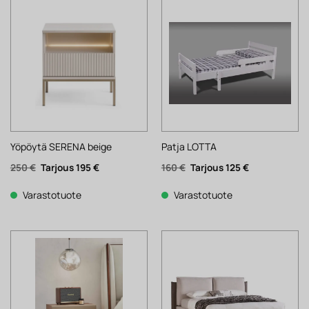
Yöpöytä SERENA beige
Patja LOTTA
Alkuperäinen
Nykyinen
Alkuperäinen
Nykyinen
250
€
195
€
160
€
125
€
hinta
hinta
hinta
hinta
oli:
on:
oli:
on:
250 €.
195 €.
160 €.
125 €.
Varastotuote
Varastotuote