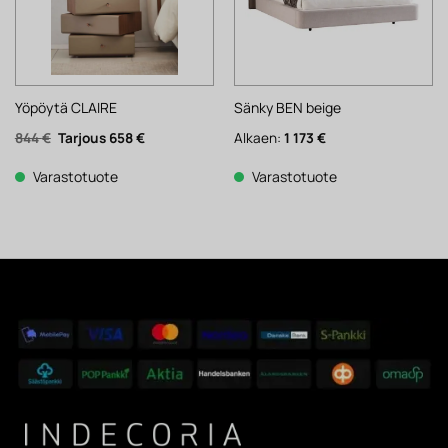
Yöpöytä CLAIRE
Sänky BEN beige
Alkuperäinen
Nykyinen
844
€
658
€
Alkaen:
1 173
€
hinta
hinta
oli:
on:
844 €.
658 €.
Varastotuote
Varastotuote