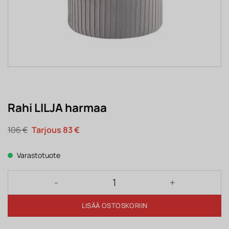
Rahi LILJA harmaa
Alkuperäinen
Nykyinen
106
€
83
€
hinta
hinta
oli:
on:
106 €.
83 €.
Varastotuote
Rahi LILJA harmaa määrä
LISÄÄ OSTOSKORIIN