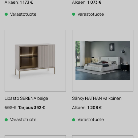
Alkaen:
1 173
€
Alkaen:
1 073
€
Varastotuote
Varastotuote
Lipasto SERENA beige
Sänky NATHAN valkoinen
Alkuperäinen
Nykyinen
502
€
392
€
Alkaen:
1 208
€
hinta
hinta
oli:
on:
502 €.
392 €.
Varastotuote
Varastotuote