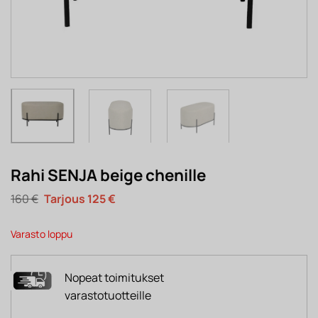
Rahi SENJA beige chenille
Alkuperäinen
Nykyinen
160
€
125
€
hinta
hinta
oli:
on:
160 €.
125 €.
Varasto loppu
Nopeat toimitukset
varastotuotteille