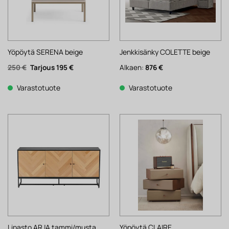
Yöpöytä SERENA beige
Jenkkisänky COLETTE beige
Alkuperäinen
Nykyinen
250
€
195
€
Alkaen:
876
€
hinta
hinta
oli:
on:
250 €.
195 €.
Varastotuote
Varastotuote
Lipasto ARJA tammi/musta
Yöpöytä CLAIRE