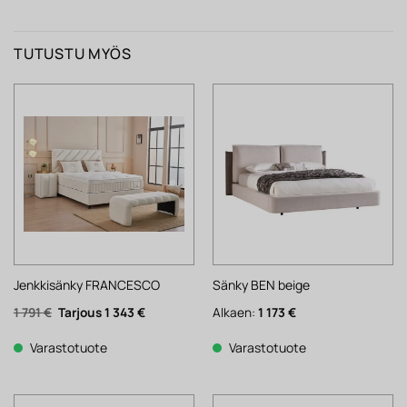
TUTUSTU MYÖS
Jenkkisänky FRANCESCO
Sänky BEN beige
Alkuperäinen
Nykyinen
1 791
€
1 343
€
Alkaen:
1 173
€
hinta
hinta
oli:
on:
1
1
Varastotuote
Varastotuote
791 €.
343 €.