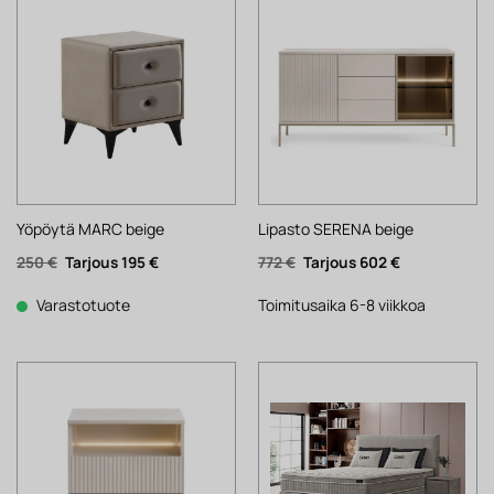
Yöpöytä MARC beige
Lipasto SERENA beige
Alkuperäinen
Nykyinen
Alkuperäinen
Nykyinen
250
€
195
€
772
€
602
€
hinta
hinta
hinta
hinta
oli:
on:
oli:
on:
250 €.
195 €.
772 €.
602 €.
Varastotuote
Toimitusaika 6-8 viikkoa