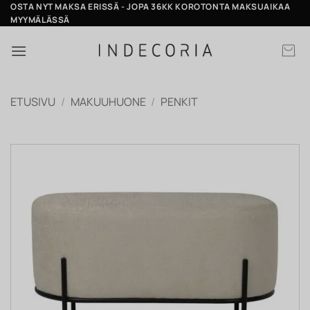
Skip
OSTA NYT MAKSA ERISSÄ - JOPA 36KK KOROTONTA MAKSUAIKAA
MYYMÄLÄSSÄ
to
content
ETUSIVU
/
MAKUUHUONE
/
PENKIT