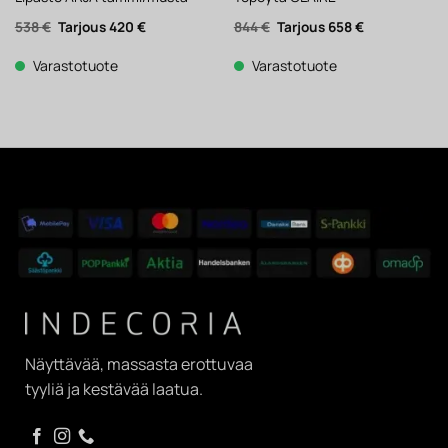
Alkuperäinen
Nykyinen
Alkuperäinen
Nykyinen
538
€
420
€
844
€
658
€
hinta
hinta
hinta
hinta
oli:
on:
oli:
on:
538 €.
420 €.
844 €.
658 €.
Varastotuote
Varastotuote
Näyttävää, massasta erottuvaa
tyyliä ja kestävää laatua.