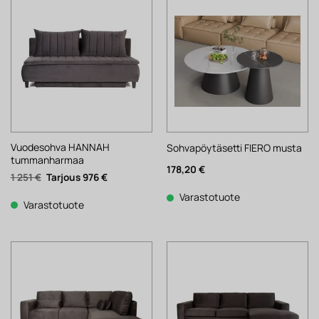
Vuodesohva HANNAH
Sohvapöytäsetti FIERO musta
tummanharmaa
178,20
€
Alkuperäinen
Nykyinen
1 251
€
976
€
hinta
hinta
oli:
on:
Varastotuote
1
976 €.
Varastotuote
251 €.