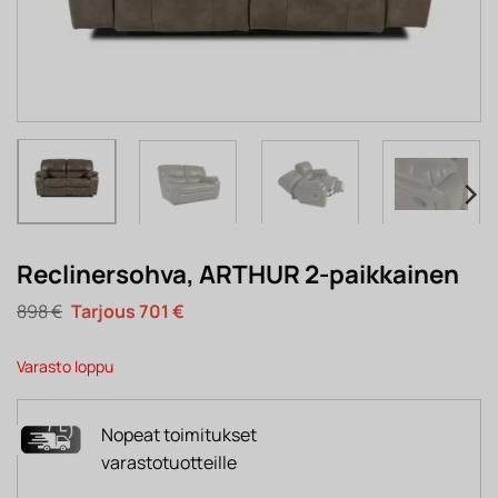
Reclinersohva, ARTHUR 2-paikkainen
Alkuperäinen
Nykyinen
898
€
701
€
hinta
hinta
oli:
on:
898 €.
701 €.
Varasto loppu
Nopeat toimitukset
varastotuotteille