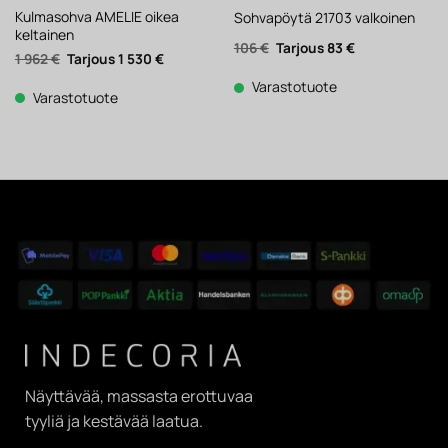
Kulmasohva AMELIE oikea
Sohvapöytä 21703 valkoinen
keltainen
Alkuperäinen
Nykyinen
106
€
83
€
Alkuperäinen
Nykyinen
1 962
€
1 530
€
hinta
hinta
hinta
hinta
oli:
on:
oli:
on:
106 €.
83 €.
Varastotuote
1
1
Varastotuote
962 €.
530 €.
Näyttävää, massasta erottuvaa
tyyliä ja kestävää laatua.