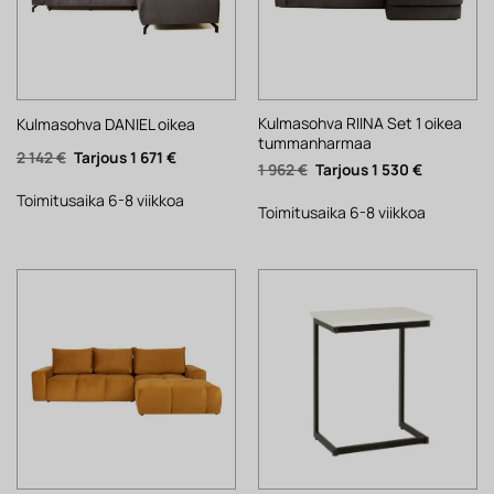
Kulmasohva RIINA Set 1 oikea
Kulmasohva DANIEL oikea
tummanharmaa
Alkuperäinen
Nykyinen
2 142
€
1 671
€
Alkuperäinen
Nykyinen
1 962
€
1 530
€
hinta
hinta
hinta
hinta
oli:
on:
oli:
on:
2
1
Toimitusaika 6-8 viikkoa
1
1
Toimitusaika 6-8 viikkoa
142 €.
671 €.
962 €.
530 €.