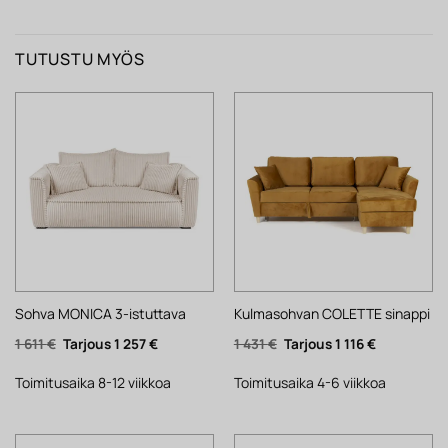
TUTUSTU MYÖS
Sohva MONICA 3-istuttava
Kulmasohvan COLETTE sinappi
Alkuperäinen
Nykyinen
Alkuperäinen
Nykyinen
1 611
€
1 257
€
1 431
€
1 116
€
hinta
hinta
hinta
hinta
oli:
on:
oli:
on:
1
1
1
1
Toimitusaika 8-12 viikkoa
Toimitusaika 4-6 viikkoa
611 €.
257 €.
431 €.
116 €.