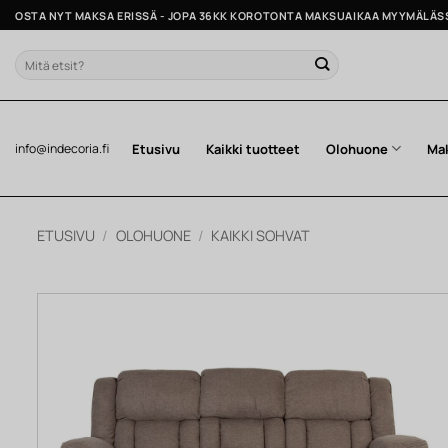
Skip
OSTA NYT MAKSA ERISSÄ - JOPA 36KK KOROTONTA MAKSUAIKAA MYYMÄLÄS
to
content
Etsi:
Etusivu
Kaikki tuotteet
Olohuone
Ma
info@indecoria.fi
ETUSIVU
/
OLOHUONE
/
KAIKKI SOHVAT