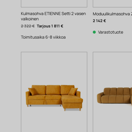
Kulmasohva ETIENNE Setti 2 vasen
Moduulikulmasohva Z
valkoinen
2 142
€
Alkuperäinen
Nykyinen
2 322
€
1 811
€
hinta
hinta
Varastotuote
oli:
on:
2
1
Toimitusaika 6-8 viikkoa
322 €.
811 €.