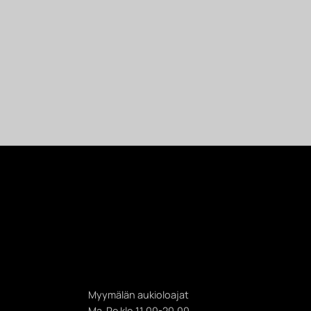
Myymälän aukioloajat
Ma-Pe klo 11.00-20.00