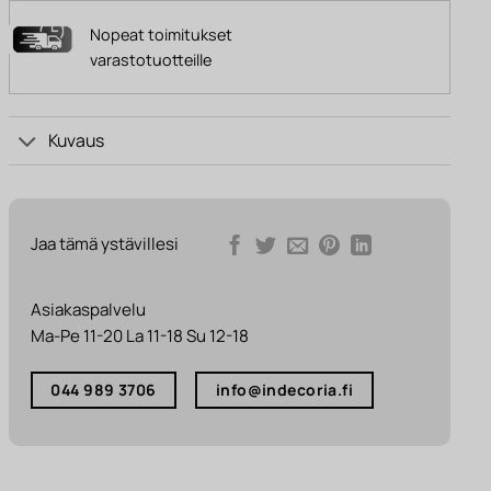
Nopeat toimitukset
varastotuotteille
Kuvaus
Jaa tämä ystävillesi
Asiakaspalvelu
Ma-Pe 11-20 La 11-18 Su 12-18
044 989 3706
info@indecoria.fi