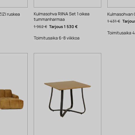
Kulmasohva RIINA Set 1 oikea
IZI ruskea
Kulmasohvan 
tummanharmaa
Alkupe
1 431
€
hinta
Alkuperäinen
Nykyinen
1 962
€
1 530
€
oli:
hinta
hinta
1
Toimitusaika 4
oli:
on:
431 €.
1
1
Toimitusaika 6-8 viikkoa
962 €.
530 €.