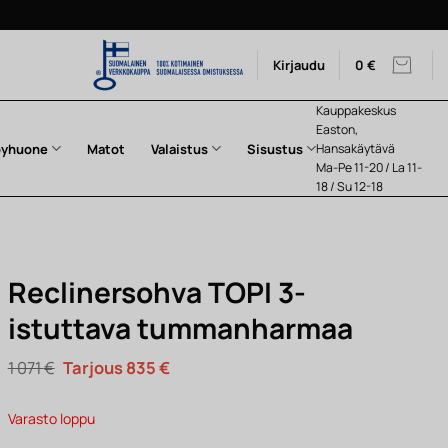
Kirjaudu
0
€
Kauppakeskus
Easton,
pyhuone
Matot
Valaistus
Sisustus
Hansakäytävä
Ma-Pe 11-20 / La 11-
18 / Su 12-18
Reclinersohva TOPI 3-
istuttava tummanharmaa
Alkuperäinen
Nykyinen
1 071
€
835
€
hinta
hinta
oli:
on:
1
835 €.
Varasto loppu
071 €.