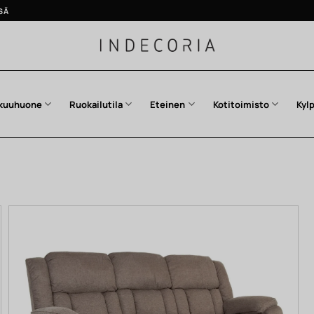
SÄ
kuuhuone
Ruokailutila
Eteinen
Kotitoimisto
Kyl