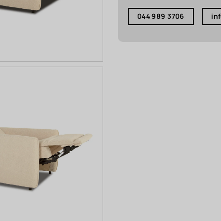
044 989 3706
in