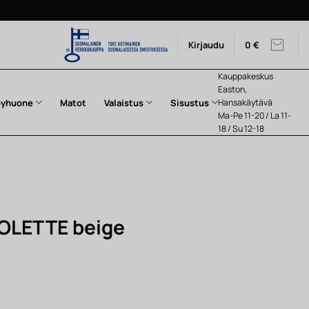
Kirjaudu
0
€
Kauppakeskus
Easton,
pyhuone
Matot
Valaistus
Sisustus
Hansakäytävä
Ma-Pe 11-20 / La 11-
18 / Su 12-18
COLETTE beige
en