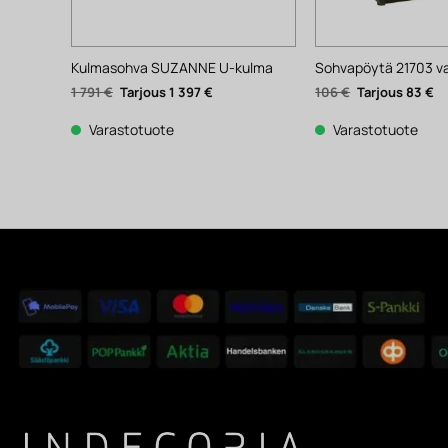
Kulmasohva SUZANNE U-kulma
Sohvapöytä 21703 va
Alkuperäinen
Nykyinen
Alkuperäinen
Ny
1 791
€
1 397
€
106
€
83
€
hinta
hinta
hinta
hi
oli:
on:
oli:
on
1
1
106 €.
83
Varastotuote
Varastotuote
791 €.
397 €.