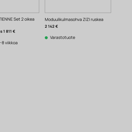
IENNE Set 2 oikea
Moduulikulmasohva ZIZI ruskea
2 142
€
eräinen
Nykyinen
1 811
€
hinta
Varastotuote
on:
1
-8 viikkoa
811 €.