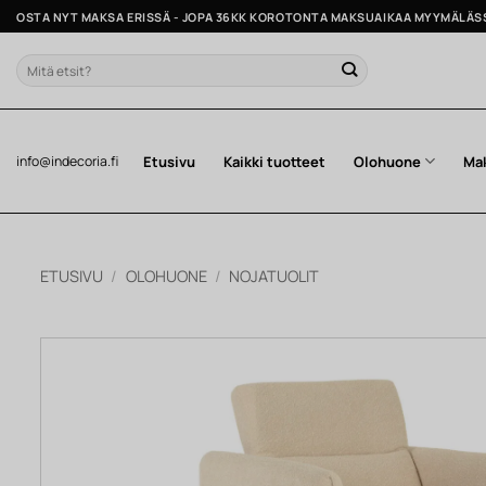
Skip
OSTA NYT MAKSA ERISSÄ - JOPA 36KK KOROTONTA MAKSUAIKAA MYYMÄLÄS
to
content
Etsi:
Etusivu
Kaikki tuotteet
Olohuone
Ma
info@indecoria.fi
ETUSIVU
/
OLOHUONE
/
NOJATUOLIT