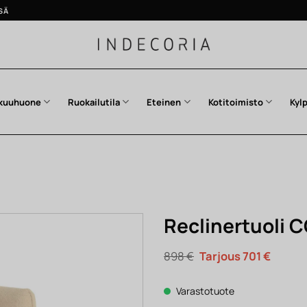
SÄ
kuuhuone
Ruokailutila
Eteinen
Kotitoimisto
Kyl
Reclinertuoli 
Alkuperäinen
Nykyin
898
€
701
€
hinta
hinta
oli:
on:
898 €.
701 €.
Varastotuote