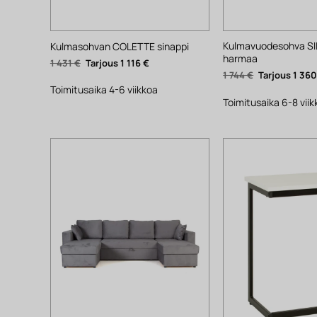
Kulmavuodesohva SI
Kulmasohvan COLETTE sinappi
harmaa
Alkuperäinen
Nykyinen
1 431
€
1 116
€
hinta
hinta
Alkuperäinen
1 744
€
1 36
oli:
on:
hinta
1
1
Toimitusaika 4-6 viikkoa
oli:
431 €.
116 €.
1
Toimitusaika 6-8 vii
744 €.