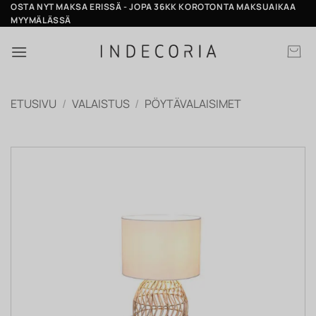
Skip
OSTA NYT MAKSA ERISSÄ - JOPA 36KK KOROTONTA MAKSUAIKAA
MYYMÄLÄSSÄ
to
content
ETUSIVU
/
VALAISTUS
/
PÖYTÄVALAISIMET