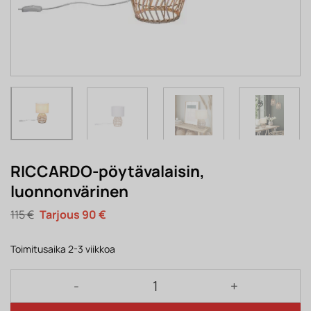
RICCARDO-pöytävalaisin,
luonnonvärinen
Alkuperäinen
Nykyinen
115
€
90
€
hinta
hinta
oli:
on:
115 €.
90 €.
Toimitusaika 2-3 viikkoa
RICCARDO-pöytävalaisin, luonnonvärinen määrä