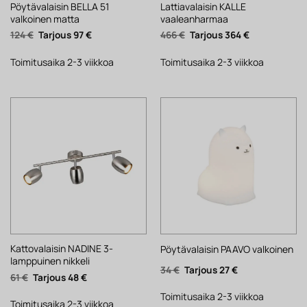
Pöytävalaisin BELLA 51
Lattiavalaisin KALLE
valkoinen matta
vaaleanharmaa
Alkuperäinen
Nykyinen
Alkuperäinen
Nykyinen
124
€
97
€
466
€
364
€
hinta
hinta
hinta
hinta
oli:
on:
oli:
on:
124 €.
97 €.
466 €.
364 €.
Toimitusaika 2-3 viikkoa
Toimitusaika 2-3 viikkoa
Kattovalaisin NADINE 3-
Pöytävalaisin PAAVO valkoinen
lamppuinen nikkeli
Alkuperäinen
Nykyinen
34
€
27
€
Alkuperäinen
Nykyinen
61
€
48
€
hinta
hinta
hinta
hinta
oli:
on:
oli:
on:
34 €.
27 €.
Toimitusaika 2-3 viikkoa
61 €.
48 €.
Toimitusaika 2-3 viikkoa