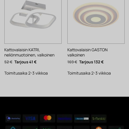
Kattovalaisin KATRI,
Kattovalaisin GASTON
neliönmuotoinen, valkoinen
valkoinen
Alkuperäinen
Nykyinen
Alkuperäinen
Nykyinen
52
€
41
€
169
€
132
€
hinta
hinta
hinta
hinta
oli:
on:
oli:
on:
52 €.
41 €.
169 €.
132 €.
Toimitusaika 2-3 viikkoa
Toimitusaika 2-3 viikkoa