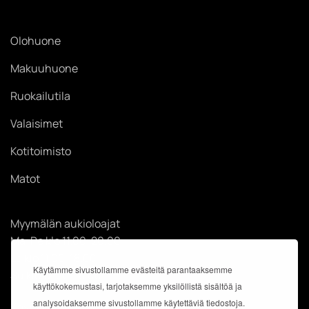
Olohuone
Makuuhuone
Ruokailutila
Valaisimet
Kotitoimisto
Matot
Myymälän aukioloajat
Ma-Pe klo 11.00-20.00
La klo 11.00-18.00
Käytämme sivustollamme evästeitä parantaaksemme
Su klo 12.00-18.00
käyttökokemustasi, tarjotaksemme yksilöllistä sisältöä ja
analysoidaksemme sivustollamme käytettäviä tiedostoja.
Käyntiosoite: Kauppakeskus Easton