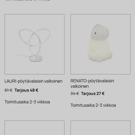
RENATO-pöytävalaisin
LAURI-pöytävalaisin valkoinen
valkoinen
Alkuperäinen
Nykyinen
61
€
48
€
Alkuperäinen
Nykyinen
34
€
27
€
hinta
hinta
hinta
hinta
oli:
on:
oli:
on:
61 €.
48 €.
Toimitusaika 2-3 viikkoa
34 €.
27 €.
Toimitusaika 2-3 viikkoa