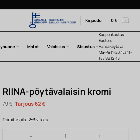
Kirjaudu
0
€
Kauppakeskus
Easton,
pyhuone
Matot
Valaistus
Sisustus
Hansakäytävä
Ma-Pe 11-20 / La 11-
18 / Su 12-18
RIINA-pöytävalaisin kromi
Alkuperäinen
Nykyinen
79
€
62
€
hinta
hinta
oli:
on:
79 €.
62 €.
Toimitusaika 2-3 viikkoa
RIINA-pöytävalaisin kromi määrä