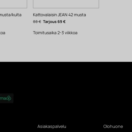
 musta/kulta
Kattovalaisin JEAN 42 musta
Nykyinen
Alkuperäinen
Nykyinen
88
€
69
€
hinta
hinta
hinta
on:
oli:
on:
364 €.
88 €.
69 €.
koa
Toimitusaika 2-3 viikkoa
Asiakaspalvelu
Olohuone