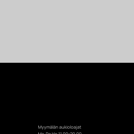
Myymälän aukioloajat
Ma-Pe klo 11.00-20.00