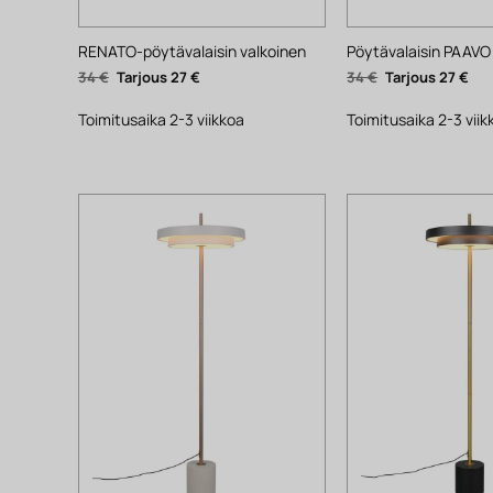
RENATO-pöytävalaisin valkoinen
Pöytävalaisin PAAVO
Alkuperäinen
Nykyinen
Alkuperäinen
Nyk
34
€
27
€
34
€
27
€
hinta
hinta
hinta
hin
oli:
on:
oli:
on:
34 €.
27 €.
34 €.
27 €
Toimitusaika 2-3 viikkoa
Toimitusaika 2-3 viik