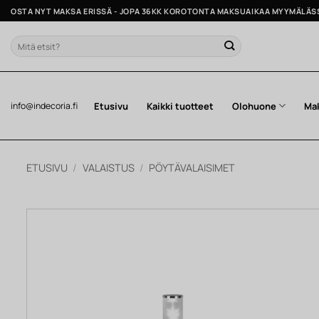
Skip
OSTA NYT MAKSA ERISSÄ - JOPA 36KK KOROTONTA MAKSUAIKAA MYYMÄLÄS
to
content
Etsi:
Etusivu
Kaikki tuotteet
Olohuone
Ma
info@indecoria.fi
ETUSIVU
/
VALAISTUS
/
PÖYTÄVALAISIMET