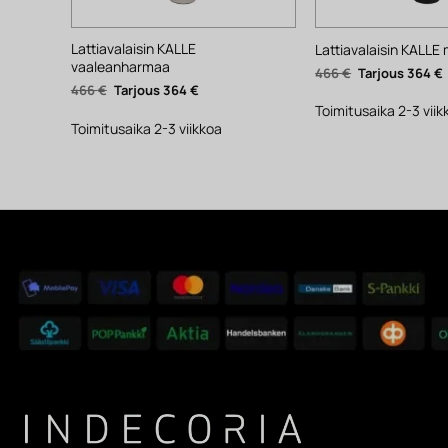
Lattiavalaisin KALLE
Lattiavalaisin KALLE
vaaleanharmaa
Alkuperäinen
466
€
364
€
hinta
Alkuperäinen
Nykyinen
466
€
364
€
oli:
hinta
hinta
466 €.
Toimitusaika 2-3 viik
oli:
on:
466 €.
364 €.
Toimitusaika 2-3 viikkoa