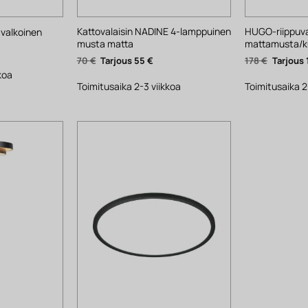
Kattovalaisin NADINE 4-lamppuinen
HUGO-riippuva
 valkoinen
musta matta
mattamusta/k
yinen
ta
Alkuperäinen
Nykyinen
Alkuper
70
€
55
€
178
€
hinta
hinta
hinta
.
koa
oli:
on:
oli:
70 €.
55 €.
178 €.
Toimitusaika 2-3 viikkoa
Toimitusaika 2