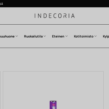
SÄ
kuuhuone
Ruokailutila
Eteinen
Kotitoimisto
Kyl