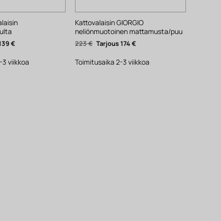
laisin
Kattovalaisin GIORGIO
ulta
neliönmuotoinen mattamusta/puu
äinen
Nykyinen
Alkuperäinen
Nykyinen
139
€
223
€
174
€
hinta
hinta
hinta
on:
oli:
on:
139 €.
223 €.
174 €.
-3 viikkoa
Toimitusaika 2-3 viikkoa