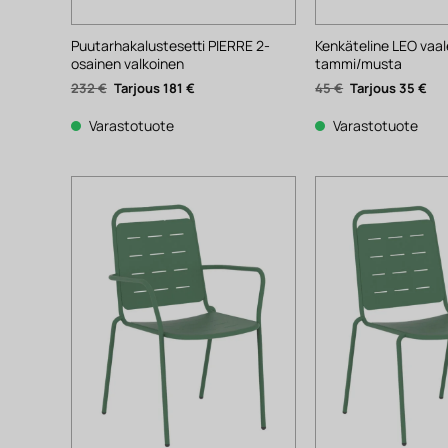
Puutarhakalustesetti PIERRE 2-
Kenkäteline LEO vaa
osainen valkoinen
tammi/musta
Alkuperäinen
Nykyinen
Alkuperäinen
Nyk
232
€
181
€
45
€
35
€
hinta
hinta
hinta
hin
oli:
on:
oli:
on:
232 €.
181 €.
45 €.
35 €
Varastotuote
Varastotuote