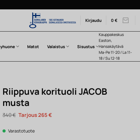
Kirjaudu
0
€
Kauppakeskus
Easton,
pyhuone
Matot
Valaistus
Sisustus
Hansakäytävä
Ma-Pe 11-20 / La 11-
18 / Su 12-18
Riippuva korituoli JACOB
musta
Alkuperäinen
Nykyinen
340
€
265
€
hinta
hinta
oli:
on:
340 €.
265 €.
Varastotuote