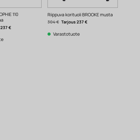
OPHIE 110
Riippuva korituoli BROOKE musta
aa
Alkuperäinen
Nykyinen
304
€
237
€
hinta
hinta
äinen
Nykyinen
237
€
oli:
on:
hinta
304 €.
237 €.
Varastotuote
on:
237 €.
te