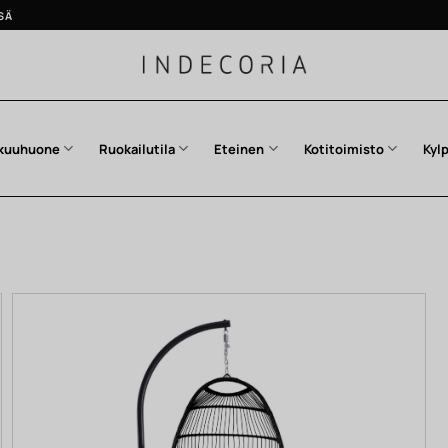
SÄ
kuuhuone
Ruokailutila
Eteinen
Kotitoimisto
Kyl