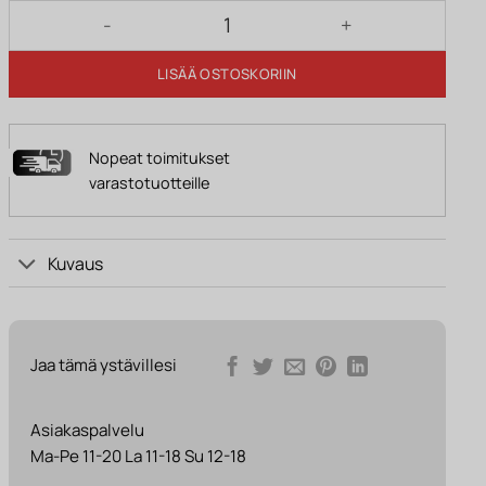
Riippuva korituoli JACOB musta määrä
LISÄÄ OSTOSKORIIN
Nopeat toimitukset
varastotuotteille
Kuvaus
Jaa tämä ystävillesi
Asiakaspalvelu
Ma-Pe 11-20 La 11-18 Su 12-18