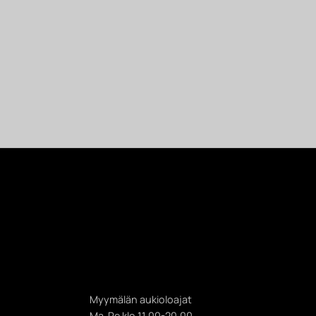
Myymälän aukioloajat
Ma-Pe klo 11.00-20.00