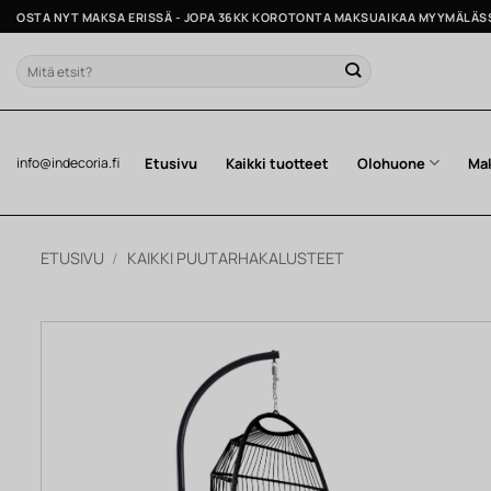
Skip
OSTA NYT MAKSA ERISSÄ - JOPA 36KK KOROTONTA MAKSUAIKAA MYYMÄLÄS
to
content
Etsi:
Etusivu
Kaikki tuotteet
Olohuone
Ma
info@indecoria.fi
ETUSIVU
/
KAIKKI PUUTARHAKALUSTEET