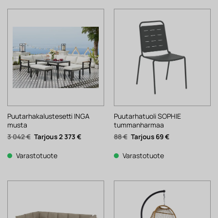
Puutarhakalustesetti INGA
Puutarhatuoli SOPHIE
musta
tummanharmaa
Alkuperäinen
Nykyinen
Alkuperäinen
Nykyinen
3 042
€
2 373
€
88
€
69
€
hinta
hinta
hinta
hinta
oli:
on:
oli:
on:
3
2
88 €.
69 €.
Varastotuote
Varastotuote
042 €.
373 €.