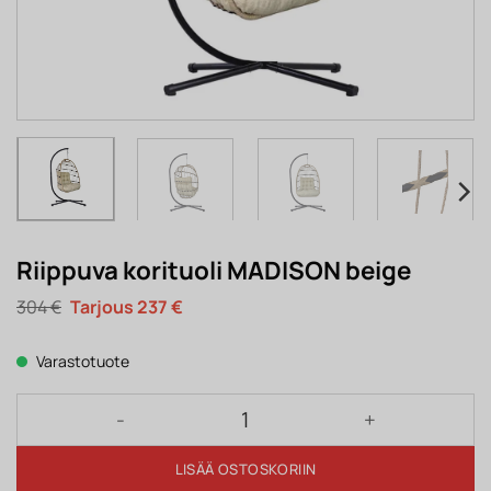
Riippuva korituoli MADISON beige
Alkuperäinen
Nykyinen
304
€
237
€
hinta
hinta
oli:
on:
304 €.
237 €.
Varastotuote
Riippuva korituoli MADISON beige määrä
LISÄÄ OSTOSKORIIN