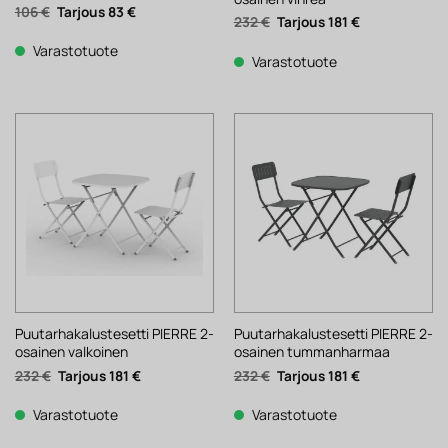
Alkuperäinen
Nykyinen
106
€
83
€
Alkuperäinen
Nykyinen
232
€
181
€
hinta
hinta
hinta
hinta
oli:
on:
oli:
on:
106 €.
83 €.
Varastotuote
232 €.
181 €.
Varastotuote
Puutarhakalustesetti PIERRE 2-
Puutarhakalustesetti PIERRE 2-
osainen valkoinen
osainen tummanharmaa
Alkuperäinen
Nykyinen
Alkuperäinen
Nykyinen
232
€
181
€
232
€
181
€
hinta
hinta
hinta
hinta
oli:
on:
oli:
on:
232 €.
181 €.
232 €.
181 €.
Varastotuote
Varastotuote