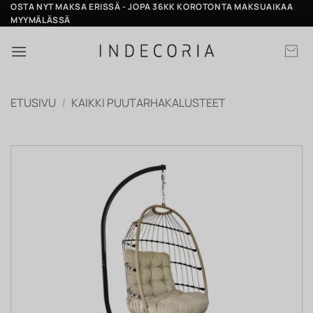
Skip
OSTA NYT MAKSA ERISSÄ - JOPA 36KK KOROTONTA MAKSUAIKAA
MYYMÄLÄSSÄ
to
content
ETUSIVU
/
KAIKKI PUUTARHAKALUSTEET