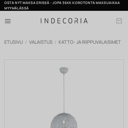
Skip
OSTA NYT MAKSA ERISSÄ - JOPA 36KK KOROTONTA MAKSUAIKAA
MYYMÄLÄSSÄ
to
content
ETUSIVU
/
VALAISTUS
/
KATTO- JA RIIPPUVALAISIMET