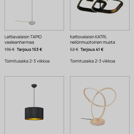
Lattiavalaisin TAPIO
Kattovalaisin KATRI,
vaaleanharmaa
neliönmuotoinen musta
Alkuperäinen
Nykyinen
Alkuperäinen
Nykyinen
196
€
153
€
52
€
41
€
hinta
hinta
hinta
hinta
oli:
on:
oli:
on:
196 €.
153 €.
52 €.
41 €.
Toimitusaika 2-3 viikkoa
Toimitusaika 2-3 viikkoa