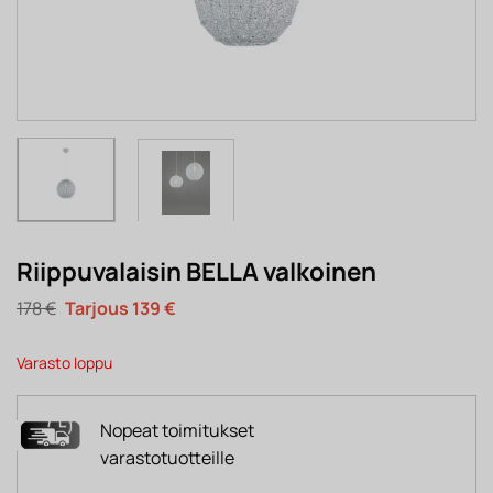
Riippuvalaisin BELLA valkoinen
Alkuperäinen
Nykyinen
178
€
139
€
hinta
hinta
oli:
on:
178 €.
139 €.
Varasto loppu
Nopeat toimitukset
varastotuotteille