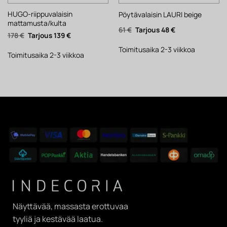
HUGO-riippuvalaisin
Pöytävalaisin LAURI beige
mattamusta/kulta
Alkuperäinen
Nykyinen
61
€
48
€
Alkuperäinen
Nykyinen
178
€
139
€
hinta
hinta
hinta
hinta
oli:
on:
oli:
on:
61 €.
48 €.
Toimitusaika 2-3 viikkoa
178 €.
139 €.
Toimitusaika 2-3 viikkoa
Näyttävää, massasta erottuvaa
tyyliä ja kestävää laatua.