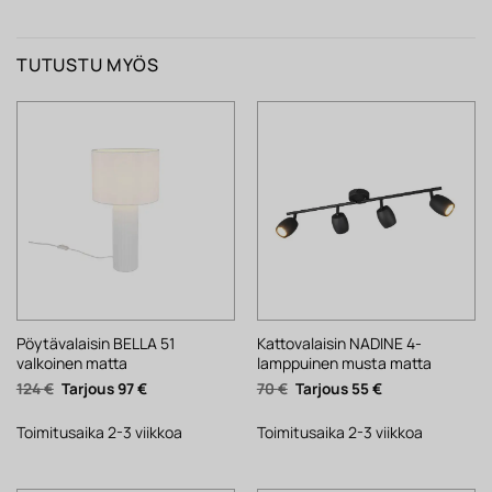
TUTUSTU MYÖS
Pöytävalaisin BELLA 51
Kattovalaisin NADINE 4-
valkoinen matta
lamppuinen musta matta
Alkuperäinen
Nykyinen
Alkuperäinen
Nykyinen
124
€
97
€
70
€
55
€
hinta
hinta
hinta
hinta
oli:
on:
oli:
on:
124 €.
97 €.
70 €.
55 €.
Toimitusaika 2-3 viikkoa
Toimitusaika 2-3 viikkoa