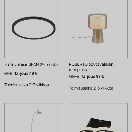
ROBERTO pöytävalaisin,
Kattovalaisin JEAN 29 musta
meripihka
Alkuperäinen
Nykyinen
61
€
48
€
Alkuperäinen
Nykyinen
124
€
97
€
hinta
hinta
hinta
hinta
oli:
on:
oli:
on:
61 €.
48 €.
Toimitusaika 2-3 viikkoa
124 €.
97 €.
Toimitusaika 2-3 viikkoa