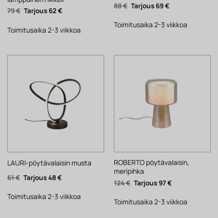
Alkuperäinen
Nykyinen
88
€
69
€
Alkuperäinen
Nykyinen
79
€
62
€
hinta
hinta
hinta
hinta
oli:
on:
oli:
on:
88 €.
69 €.
Toimitusaika 2-3 viikkoa
79 €.
62 €.
Toimitusaika 2-3 viikkoa
ROBERTO pöytävalaisin,
LAURI-pöytävalaisin musta
meripihka
Alkuperäinen
Nykyinen
61
€
48
€
Alkuperäinen
Nykyinen
124
€
97
€
hinta
hinta
hinta
hinta
oli:
on:
oli:
on:
61 €.
48 €.
Toimitusaika 2-3 viikkoa
124 €.
97 €.
Toimitusaika 2-3 viikkoa