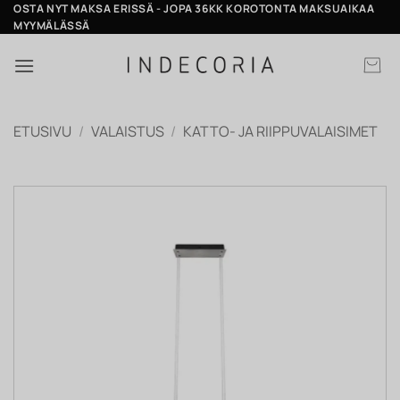
Skip
OSTA NYT MAKSA ERISSÄ - JOPA 36KK KOROTONTA MAKSUAIKAA
MYYMÄLÄSSÄ
to
content
ETUSIVU
/
VALAISTUS
/
KATTO- JA RIIPPUVALAISIMET