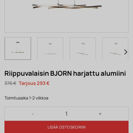
Riippuvalaisin BJORN harjattu alumiini
Alkuperäinen
Nykyinen
376
€
293
€
hinta
hinta
oli:
on:
376 €.
293 €.
Toimitusaika 1-2 viikkoa
Riippuvalaisin BJORN harjattu alumiini määrä
LISÄÄ OSTOSKORIIN