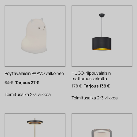
HUGO-riippuvalaisin
Pöytävalaisin PAAVO valkoinen
mattamusta/kulta
Alkuperäinen
Nykyinen
34
€
27
€
Alkuperäinen
Nykyinen
178
€
139
€
hinta
hinta
hinta
hinta
oli:
on:
oli:
on:
34 €.
27 €.
Toimitusaika 2-3 viikkoa
178 €.
139 €.
Toimitusaika 2-3 viikkoa