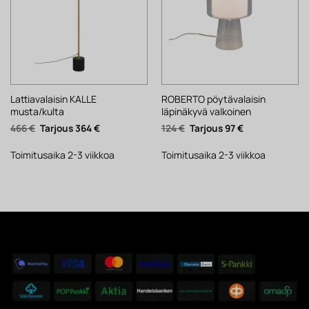
Lattiavalaisin KALLE
ROBERTO pöytävalaisin
musta/kulta
läpinäkyvä valkoinen
Alkuperäinen
Nykyinen
Alkuperäinen
Nykyinen
466
€
364
€
124
€
97
€
hinta
hinta
hinta
hinta
oli:
on:
oli:
on:
466 €.
364 €.
124 €.
97 €.
Toimitusaika 2-3 viikkoa
Toimitusaika 2-3 viikkoa