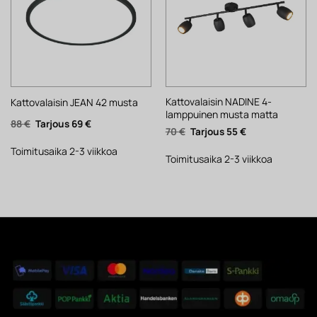
Kattovalaisin NADINE 4-
Kattovalaisin JEAN 42 musta
lamppuinen musta matta
Alkuperäinen
Nykyinen
88
€
69
€
Alkuperäinen
Nykyinen
70
€
55
€
hinta
hinta
hinta
hinta
oli:
on:
oli:
on:
88 €.
69 €.
Toimitusaika 2-3 viikkoa
70 €.
55 €.
Toimitusaika 2-3 viikkoa