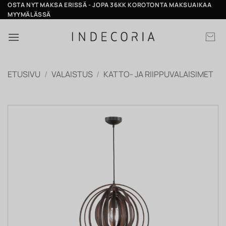
Skip
OSTA NYT MAKSA ERISSÄ - JOPA 36KK KOROTONTA MAKSUAIKAA
MYYMÄLÄSSÄ
to
content
ETUSIVU
/
VALAISTUS
/
KATTO- JA RIIPPUVALAISIMET