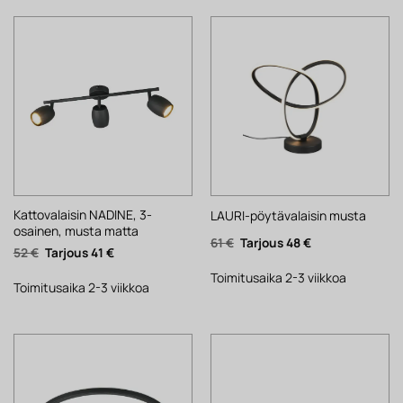
Kattovalaisin NADINE, 3-
LAURI-pöytävalaisin musta
osainen, musta matta
Alkuperäinen
Nykyinen
61
€
48
€
Alkuperäinen
Nykyinen
52
€
41
€
hinta
hinta
hinta
hinta
oli:
on:
oli:
on:
61 €.
48 €.
Toimitusaika 2-3 viikkoa
52 €.
41 €.
Toimitusaika 2-3 viikkoa