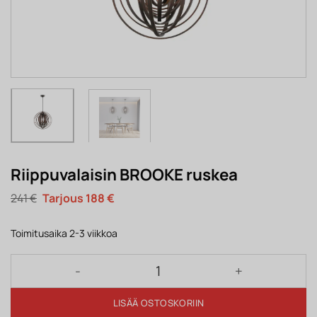
Riippuvalaisin BROOKE ruskea
Alkuperäinen
Nykyinen
241
€
188
€
hinta
hinta
oli:
on:
241 €.
188 €.
Toimitusaika 2-3 viikkoa
Riippuvalaisin BROOKE ruskea määrä
LISÄÄ OSTOSKORIIN