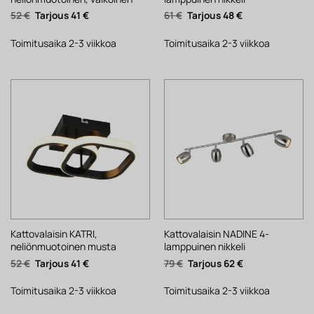
Alkuperäinen
Nykyinen
Alkuperäinen
Nykyinen
52
€
41
€
61
€
48
€
hinta
hinta
hinta
hinta
oli:
on:
oli:
on:
52 €.
41 €.
61 €.
48 €.
Toimitusaika 2-3 viikkoa
Toimitusaika 2-3 viikkoa
Kattovalaisin KATRI,
Kattovalaisin NADINE 4-
neliönmuotoinen musta
lamppuinen nikkeli
Alkuperäinen
Nykyinen
Alkuperäinen
Nykyinen
52
€
41
€
79
€
62
€
hinta
hinta
hinta
hinta
oli:
on:
oli:
on:
52 €.
41 €.
79 €.
62 €.
Toimitusaika 2-3 viikkoa
Toimitusaika 2-3 viikkoa