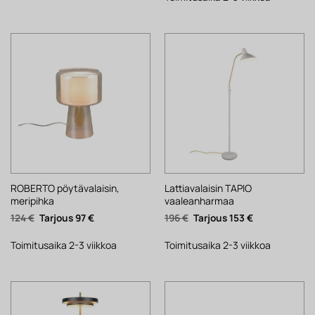
ROBERTO pöytävalaisin,
Lattiavalaisin TAPIO
meripihka
vaaleanharmaa
Alkuperäinen
Nykyinen
Alkuperäinen
Nykyinen
124
€
97
€
196
€
153
€
hinta
hinta
hinta
hinta
oli:
on:
oli:
on:
124 €.
97 €.
196 €.
153 €.
Toimitusaika 2-3 viikkoa
Toimitusaika 2-3 viikkoa