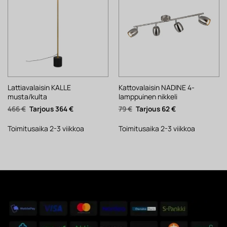
Lattiavalaisin KALLE
Kattovalaisin NADINE 4-
musta/kulta
lamppuinen nikkeli
Alkuperäinen
Nykyinen
Alkuperäinen
Nykyinen
466
€
364
€
79
€
62
€
hinta
hinta
hinta
hinta
oli:
on:
oli:
on:
466 €.
364 €.
79 €.
62 €.
Toimitusaika 2-3 viikkoa
Toimitusaika 2-3 viikkoa