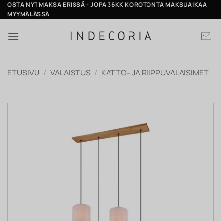
Skip
OSTA NYT MAKSA ERISSÄ - JOPA 36KK KOROTONTA MAKSUAIKAA
MYYMÄLÄSSÄ
to
content
ETUSIVU
/
VALAISTUS
/
KATTO- JA RIIPPUVALAISIMET