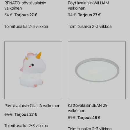
RENATO-pöytävalaisin
Pöytävalaisin WILLIAM
valkoinen
valkoinen
Alkuperäinen
Nykyinen
Alkuperäinen
Nykyinen
34
€
27
€
34
€
27
€
hinta
hinta
hinta
hinta
oli:
on:
oli:
on:
34 €.
27 €.
34 €.
27 €.
Toimitusaika 2-3 viikkoa
Toimitusaika 2-3 viikkoa
Kattovalaisin JEAN 29
Pöytävalaisin GIULIA valkoinen
valkoinen
Alkuperäinen
Nykyinen
34
€
27
€
Alkuperäinen
Nykyinen
61
€
48
€
hinta
hinta
hinta
hinta
oli:
on:
oli:
on:
34 €.
27 €.
Toimitusaika 2-3 viikkoa
61 €.
48 €.
Toimitusaika 2-3 viikkoa