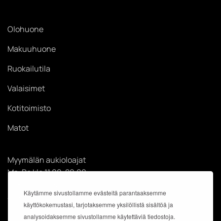
Olohuone
Makuuhuone
Ruokailutila
Valaisimet
Kotitoimisto
Matot
Myymälän aukioloajat
Ma-Pe klo 11.00-20.00
La klo 11.00-18.00
Käytämme sivustollamme evästeitä parantaaksemme
Su klo 12.00-18.00
käyttökokemustasi, tarjotaksemme yksilöllistä sisältöä ja
analysoidaksemme sivustollamme käytettäviä tiedostoja.
Käyntiosoite: Kauppakeskus Easton