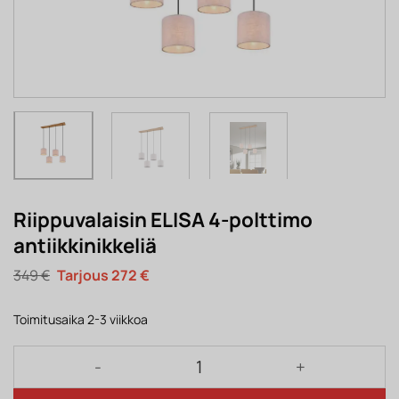
Riippuvalaisin ELISA 4-polttimo
antiikkinikkeliä
Alkuperäinen
Nykyinen
349
€
272
€
hinta
hinta
oli:
on:
349 €.
272 €.
Toimitusaika 2-3 viikkoa
Riippuvalaisin ELISA 4-polttimo antiikkinikkeliä mää