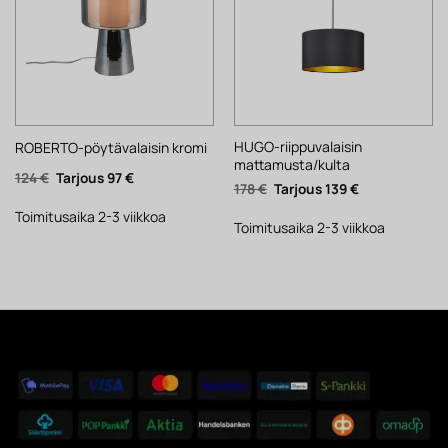
HUGO-riippuvalaisin
ROBERTO-pöytävalaisin kromi
mattamusta/kulta
Alkuperäinen
Nykyinen
124
€
97
€
Alkuperäinen
Nykyinen
178
€
139
€
hinta
hinta
hinta
hinta
oli:
on:
oli:
on:
124 €.
97 €.
Toimitusaika 2-3 viikkoa
178 €.
139 €.
Toimitusaika 2-3 viikkoa