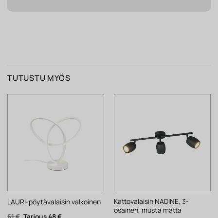
TUTUSTU MYÖS
Kattovalaisin NADINE, 3-
LAURI-pöytävalaisin valkoinen
osainen, musta matta
Alkuperäinen
Nykyinen
61
€
48
€