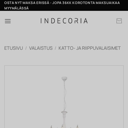
Skip
OSTA NYT MAKSA ERISSÄ - JOPA 36KK KOROTONTA MAKSUAIKAA
MYYMÄLÄSSÄ
to
content
ETUSIVU
/
VALAISTUS
/
KATTO- JA RIIPPUVALAISIMET