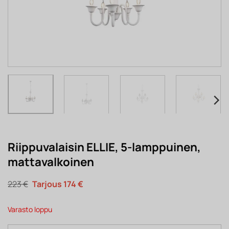
Riippuvalaisin ELLIE, 5-lamppuinen,
mattavalkoinen
Alkuperäinen
Nykyinen
223
€
174
€
hinta
hinta
oli:
on:
223 €.
174 €.
Varasto loppu