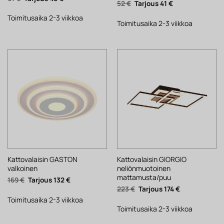
Alkuperäinen
Nykyinen
52
€
41
€
hinta
hinta
hinta
hinta
oli:
on:
oli:
on:
61 €.
48 €.
Toimitusaika 2-3 viikkoa
52 €.
41 €.
Toimitusaika 2-3 viikkoa
Kattovalaisin GASTON
Kattovalaisin GIORGIO
valkoinen
neliönmuotoinen
mattamusta/puu
Alkuperäinen
Nykyinen
169
€
132
€
hinta
hinta
Alkuperäinen
Nykyinen
223
€
174
€
oli:
on:
hinta
hinta
169 €.
132 €.
Toimitusaika 2-3 viikkoa
oli:
on:
223 €.
174 €.
Toimitusaika 2-3 viikkoa