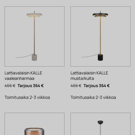
Lattiavalaisin KALLE
Lattiavalaisin KALLE
vaaleanharmaa
musta/kulta
Alkuperäinen
Nykyinen
Alkuperäinen
Nykyinen
466
€
364
€
466
€
364
€
hinta
hinta
hinta
hinta
oli:
on:
oli:
on:
466 €.
364 €.
466 €.
364 €.
Toimitusaika 2-3 viikkoa
Toimitusaika 2-3 viikkoa