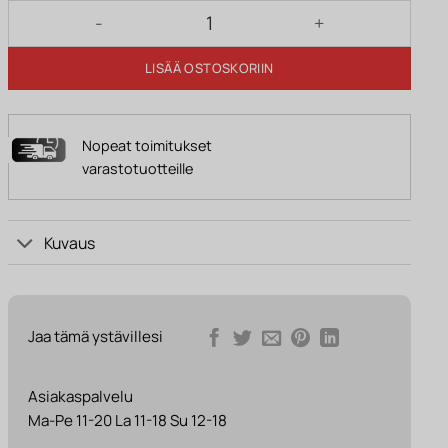
Riippuvalaisin FRANCESCO antrasiitti määrä
LISÄÄ OSTOSKORIIN
Nopeat toimitukset
varastotuotteille
Kuvaus
Jaa tämä ystävillesi
Asiakaspalvelu
Ma-Pe 11-20 La 11-18 Su 12-18