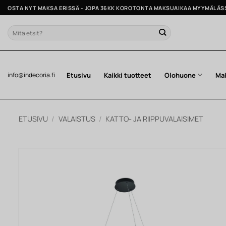
Skip
OSTA NYT MAKSA ERISSÄ - JOPA 36KK KOROTONTA MAKSUAIKAA MYYMÄLÄS
to
content
Etsi:
Etusivu
Kaikki tuotteet
Olohuone
Ma
info@indecoria.fi
ETUSIVU
/
VALAISTUS
/
KATTO- JA RIIPPUVALAISIMET