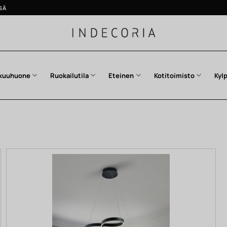
SÄ
kuuhuone
Ruokailutila
Eteinen
Kotitoimisto
Kyl