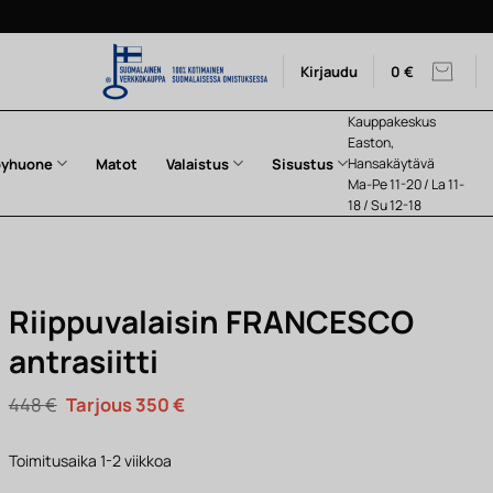
Kirjaudu
0
€
Kauppakeskus
Easton,
pyhuone
Matot
Valaistus
Sisustus
Hansakäytävä
Ma-Pe 11-20 / La 11-
18 / Su 12-18
Riippuvalaisin FRANCESCO
antrasiitti
Alkuperäinen
Nykyinen
448
€
350
€
hinta
hinta
oli:
on:
448 €.
350 €.
Toimitusaika 1-2 viikkoa