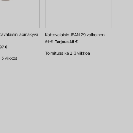
valaisin läpinäkyvä
Kattovalaisin JEAN 29 valkoinen
Alkuperäinen
Nykyinen
61
€
48
€
hinta
hinta
äinen
Nykyinen
97
€
oli:
on:
hinta
61 €.
48 €.
Toimitusaika 2-3 viikkoa
on:
97 €.
-3 viikkoa