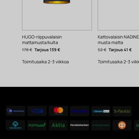
HUGO-riippuvalaisin
Kattovalaisin NADINE
mattamusta/kulta
musta matta
Alkuperäinen
Nykyinen
Alkuperäinen
Nyk
178
€
139
€
52
€
41
€
hinta
hinta
hinta
hin
oli:
on:
oli:
on:
178 €.
139 €.
52 €.
41 €
Toimitusaika 2-3 viikkoa
Toimitusaika 2-3 viik