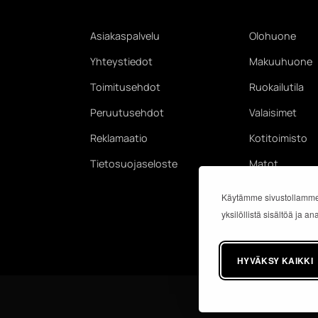
Asiakaspalvelu
Olohuone
Yhteystiedot
Makuuhuone
Toimitusehdot
Ruokailutila
Peruutusehdot
Valaisimet
Reklamaatio
Kotitoimisto
Tietosuojaseloste
Matot
Käytämme sivustollamme
yksilöllistä sisältöä ja 
HYVÄKSY KAIKKI