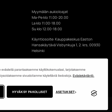
Myymälän aukioloajat
Ma-Pe klo 11.00-20.00
La klo 11.00-18.00
Su klo 12.00-18.00
Käyntiosoite: Kauppakeskus Easton
Hansakäytävä Visbynkuja 1, 2. krs, 00930
Helsinki
Postiosoite: Gotlanninkatu 11 B,
PL 8, 00930 Helsinki Kauppakeskus Easton
 evästeitä parantaaksemme käyttökokemustasi, tarjotaksemme
analysoidaksemme sivustollamme käytettäviä tiedostoja.
Evästekäytäntö.
HYVÄKSY PAKOLLISET
ASETUKSET