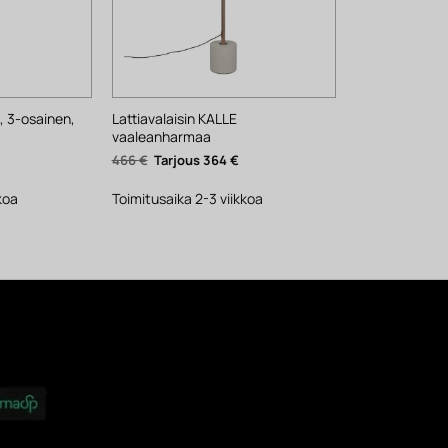
, 3-osainen,
Lattiavalaisin KALLE
vaaleanharmaa
yinen
Alkuperäinen
Nykyinen
466
€
364
€
ta
hinta
hinta
oli:
on:
.
466 €.
364 €.
koa
Toimitusaika 2-3 viikkoa