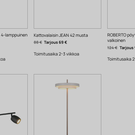
E 4-lamppuinen
ROBERTO pöytä
Kattovalaisin JEAN 42 musta
valkoinen
Alkuperäinen
Nykyinen
88
€
69
€
hinta
hinta
yinen
Alkuper
124
€
oli:
on:
ta
hinta
88 €.
69 €.
Toimitusaika 2-3 viikkoa
oli:
.
124 €.
koa
Toimitusaika 2