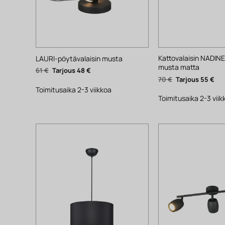
Kattovalaisin NADIN
LAURI-pöytävalaisin musta
musta matta
Alkuperäinen
Nykyinen
61
€
48
€
hinta
hinta
Alkuperäinen
Nyk
70
€
55
€
oli:
on:
hinta
hin
61 €.
48 €.
Toimitusaika 2-3 viikkoa
oli:
on:
70 €.
55 €
Toimitusaika 2-3 viik