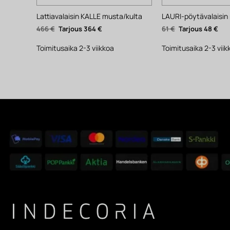
Lattiavalaisin KALLE musta/kulta
LAURI-pöytävalaisin
Alkuperäinen
Nykyinen
Alkuperäinen
Nyk
466
€
364
€
61
€
48
€
hinta
hinta
hinta
hin
oli:
on:
oli:
on:
466 €.
364 €.
61 €.
48 €
Toimitusaika 2-3 viikkoa
Toimitusaika 2-3 viik