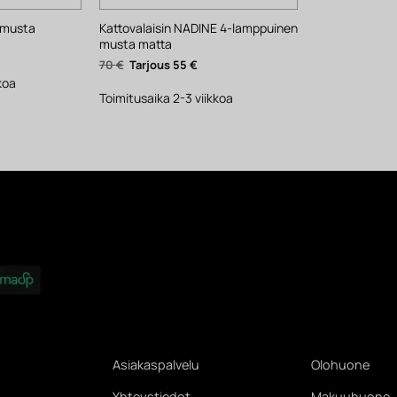
Kattovalaisin NADINE 4-lamppuinen
 musta
musta matta
yinen
ta
Alkuperäinen
Nykyinen
70
€
55
€
hinta
hinta
.
koa
oli:
on:
70 €.
55 €.
Toimitusaika 2-3 viikkoa
Asiakaspalvelu
Olohuone
Yhteystiedot
Makuuhuone