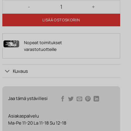
Riippuvalaisin INGRID 30 cm luonnonvärinen määrä
LISÄÄ OSTOSKORIIN
Nopeat toimitukset
varastotuotteille
Kuvaus
Jaa tämä ystävillesi
Asiakaspalvelu
Ma-Pe 11-20 La 11-18 Su 12-18