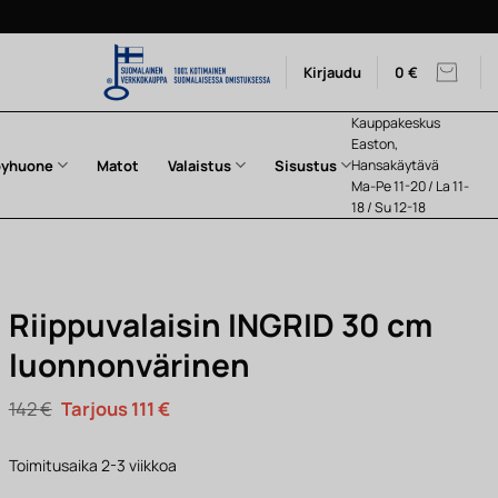
Kirjaudu
0
€
Kauppakeskus
Easton,
pyhuone
Matot
Valaistus
Sisustus
Hansakäytävä
Ma-Pe 11-20 / La 11-
18 / Su 12-18
Riippuvalaisin INGRID 30 cm
luonnonvärinen
Alkuperäinen
Nykyinen
142
€
111
€
hinta
hinta
oli:
on:
142 €.
111 €.
Toimitusaika 2-3 viikkoa