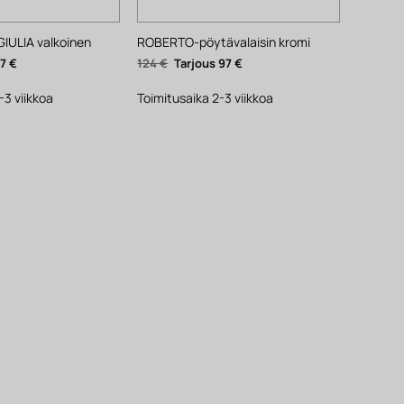
GIULIA valkoinen
ROBERTO-pöytävalaisin kromi
inen
Nykyinen
Alkuperäinen
Nykyinen
27
€
124
€
97
€
hinta
hinta
hinta
on:
oli:
on:
27 €.
124 €.
97 €.
-3 viikkoa
Toimitusaika 2-3 viikkoa