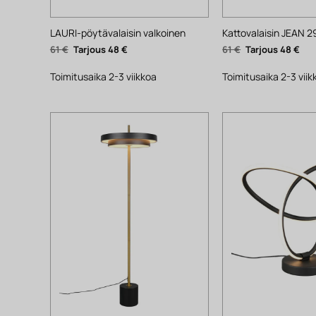
LAURI-pöytävalaisin valkoinen
Kattovalaisin JEAN 2
Alkuperäinen
Nykyinen
Alkuperäinen
Nyk
61
€
48
€
61
€
48
€
hinta
hinta
hinta
hin
oli:
on:
oli:
on:
61 €.
48 €.
61 €.
48 €
Toimitusaika 2-3 viikkoa
Toimitusaika 2-3 viik