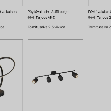
9 valkoinen
Pöytävalaisin LAURI beige
Pöytävalaisin 
yinen
Alkuperäinen
Nykyinen
Alkuperä
61
€
48
€
34
€
ta
hinta
hinta
hinta
oli:
on:
oli:
.
61 €.
48 €.
34 €.
koa
Toimitusaika 2-3 viikkoa
Toimitusaika 2