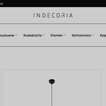
SÄ
kuuhuone
Ruokailutila
Eteinen
Kotitoimisto
Kyl