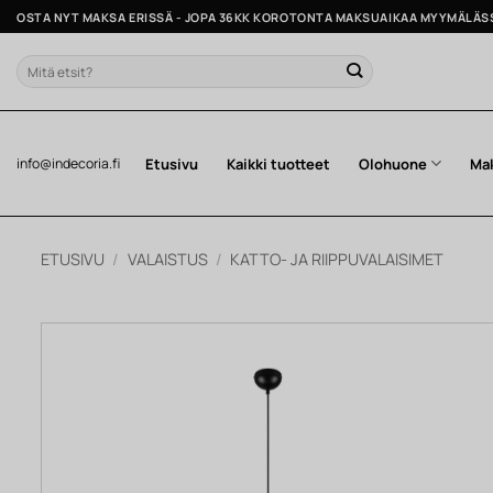
Skip
OSTA NYT MAKSA ERISSÄ - JOPA 36KK KOROTONTA MAKSUAIKAA MYYMÄLÄS
to
content
Etsi:
Etusivu
Kaikki tuotteet
Olohuone
Ma
info@indecoria.fi
ETUSIVU
/
VALAISTUS
/
KATTO- JA RIIPPUVALAISIMET