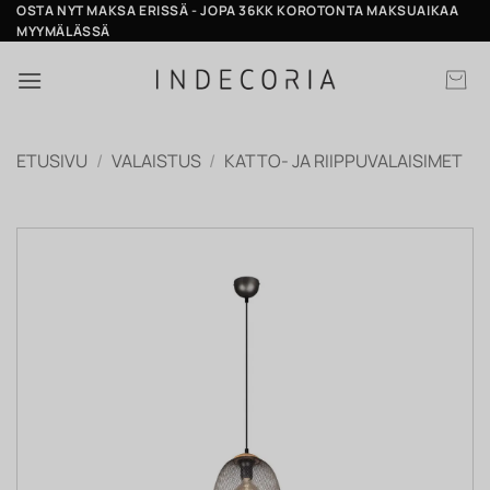
Skip
OSTA NYT MAKSA ERISSÄ - JOPA 36KK KOROTONTA MAKSUAIKAA
MYYMÄLÄSSÄ
to
content
ETUSIVU
/
VALAISTUS
/
KATTO- JA RIIPPUVALAISIMET