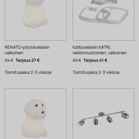
RENATO-pöytävalaisin
Kattovalaisin KATRI,
valkoinen
neliönmuotoinen, valkoinen
Alkuperäinen
Nykyinen
Alkuperäinen
Nykyinen
34
€
27
€
52
€
41
€
hinta
hinta
hinta
hinta
oli:
on:
oli:
on:
34 €.
27 €.
52 €.
41 €.
Toimitusaika 2-3 viikkoa
Toimitusaika 2-3 viikkoa