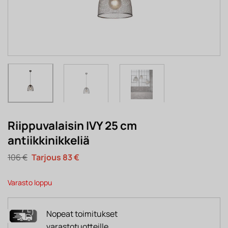
Riippuvalaisin IVY 25 cm
antiikkinikkeliä
Alkuperäinen
Nykyinen
106
€
83
€
hinta
hinta
oli:
on:
106 €.
83 €.
Varasto loppu
Nopeat toimitukset
varastotuotteille