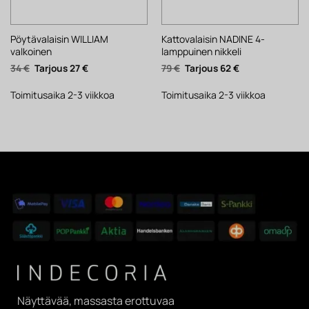
Pöytävalaisin WILLIAM
Kattovalaisin NADINE 4-
valkoinen
lamppuinen nikkeli
Alkuperäinen
Nykyinen
Alkuperäinen
Nykyinen
34
€
27
€
79
€
62
€
hinta
hinta
hinta
hinta
oli:
on:
oli:
on:
34 €.
27 €.
79 €.
62 €.
Toimitusaika 2-3 viikkoa
Toimitusaika 2-3 viikkoa
Näyttävää, massasta erottuvaa