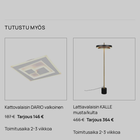
TUTUSTU MYÖS
Lattiavalaisin KALLE
Kattovalaisin DARIO valkoinen
musta/kulta
Alkuperäinen
Nykyinen
187
€
146
€
Alkuperäinen
Nykyinen
466
€
364
€
hinta
hinta
hinta
hinta
oli:
on:
oli:
on:
187 €.
146 €.
Toimitusaika 2-3 viikkoa
466 €.
364 €.
Toimitusaika 2-3 viikkoa