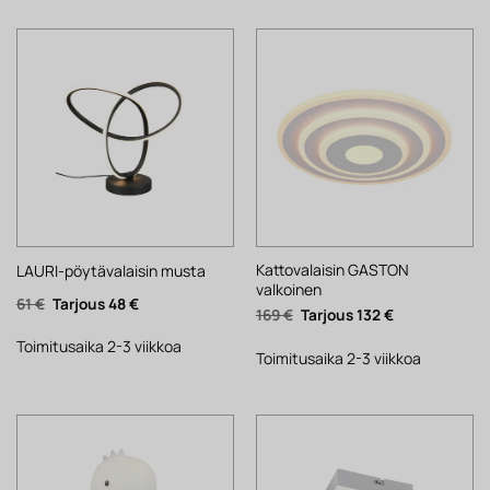
Kattovalaisin GASTON
LAURI-pöytävalaisin musta
valkoinen
Alkuperäinen
Nykyinen
61
€
48
€
Alkuperäinen
Nykyinen
169
€
132
€
hinta
hinta
hinta
hinta
oli:
on:
oli:
on:
61 €.
48 €.
Toimitusaika 2-3 viikkoa
169 €.
132 €.
Toimitusaika 2-3 viikkoa