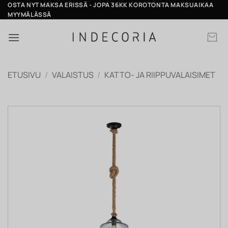
Skip
OSTA NYT MAKSA ERISSÄ - JOPA 36KK KOROTONTA MAKSUAIKAA
MYYMÄLÄSSÄ
to
content
ETUSIVU
/
VALAISTUS
/
KATTO- JA RIIPPUVALAISIMET