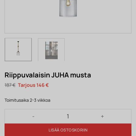
Riippuvalaisin JUHA musta
Alkuperäinen
Nykyinen
187
€
146
€
hinta
hinta
oli:
on:
187 €.
146 €.
Toimitusaika 2-3 viikkoa
Riippuvalaisin JUHA musta määrä
LISÄÄ OSTOSKORIIN