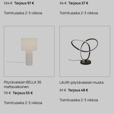
Alkuperäinen
Nykyinen
Alkuperäinen
Nykyinen
124
€
97
€
34
€
27
€
hinta
hinta
hinta
hinta
oli:
on:
oli:
on:
124 €.
97 €.
34 €.
27 €.
Toimitusaika 2-3 viikkoa
Toimitusaika 2-3 viikkoa
Pöytävalaisin BELLA 36
LAURI-pöytävalaisin musta
mattavalkoinen
Alkuperäinen
Nykyinen
61
€
48
€
Alkuperäinen
Nykyinen
70
€
55
€
hinta
hinta
hinta
hinta
oli:
on:
oli:
on:
61 €.
48 €.
Toimitusaika 2-3 viikkoa
70 €.
55 €.
Toimitusaika 2-3 viikkoa