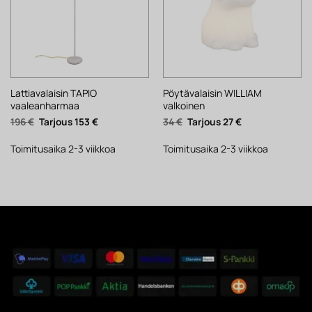
Lattiavalaisin TAPIO
Pöytävalaisin WILLIAM
vaaleanharmaa
valkoinen
Alkuperäinen
Nykyinen
Alkuperäinen
Nykyinen
196
€
153
€
34
€
27
€
hinta
hinta
hinta
hinta
oli:
on:
oli:
on:
196 €.
153 €.
34 €.
27 €.
Toimitusaika 2-3 viikkoa
Toimitusaika 2-3 viikkoa