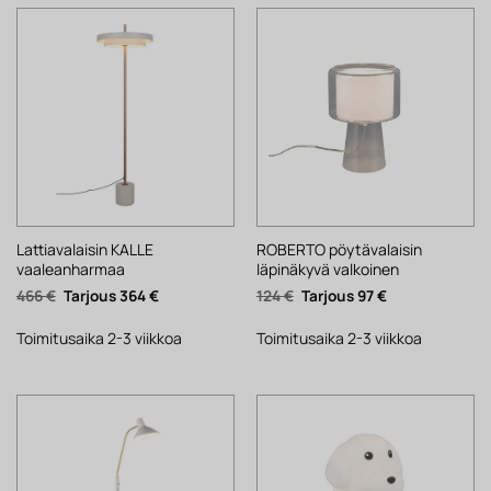
Lattiavalaisin KALLE
ROBERTO pöytävalaisin
vaaleanharmaa
läpinäkyvä valkoinen
Alkuperäinen
Nykyinen
Alkuperäinen
Nykyinen
466
€
364
€
124
€
97
€
hinta
hinta
hinta
hinta
oli:
on:
oli:
on:
466 €.
364 €.
124 €.
97 €.
Toimitusaika 2-3 viikkoa
Toimitusaika 2-3 viikkoa