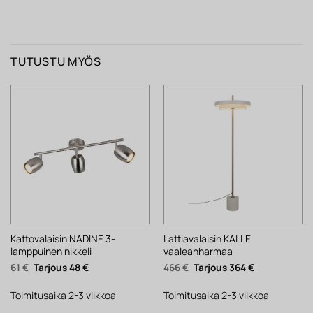
TUTUSTU MYÖS
Kattovalaisin NADINE 3-
Lattiavalaisin KALLE
lamppuinen nikkeli
vaaleanharmaa
Alkuperäinen
Nykyinen
Alkuperäinen
Nykyinen
61
€
48
€
466
€
364
€
hinta
hinta
hinta
hinta
oli:
on:
oli:
on:
61 €.
48 €.
466 €.
364 €.
Toimitusaika 2-3 viikkoa
Toimitusaika 2-3 viikkoa