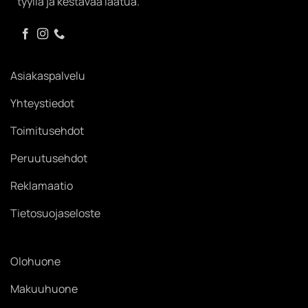
tyyliä ja kestävää laatua.
Asiakaspalvelu
Yhteystiedot
Toimitusehdot
Peruutusehdot
Reklamaatio
Tietosuojaseloste
Olohuone
Makuuhuone