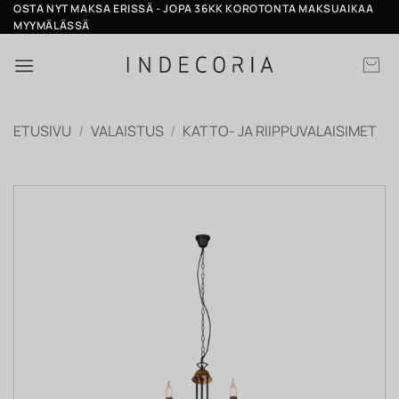
Skip
OSTA NYT MAKSA ERISSÄ - JOPA 36KK KOROTONTA MAKSUAIKAA
MYYMÄLÄSSÄ
to
content
ETUSIVU
/
VALAISTUS
/
KATTO- JA RIIPPUVALAISIMET