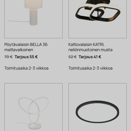
Pöytävalaisin BELLA 36
Kattovalaisin KATRI,
mattavalkoinen
neliönmuotoinen musta
Alkuperäinen
Nykyinen
Alkuperäinen
Nykyinen
70
€
55
€
52
€
41
€
hinta
hinta
hinta
hinta
oli:
on:
oli:
on:
70 €.
55 €.
52 €.
41 €.
Toimitusaika 2-3 viikkoa
Toimitusaika 2-3 viikkoa