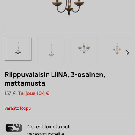
Riippuvalaisin LIINA, 3-osainen,
mattamusta
Alkuperäinen
Nykyinen
133
€
104
€
hinta
hinta
oli:
on:
133 €.
104 €.
Varasto loppu
Nopeat toimitukset
varastotuotteille