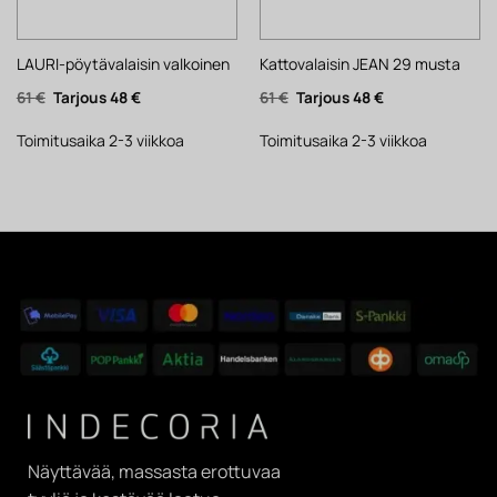
LAURI-pöytävalaisin valkoinen
Kattovalaisin JEAN 29 musta
Alkuperäinen
Nykyinen
Alkuperäinen
Nykyinen
61
€
48
€
61
€
48
€
hinta
hinta
hinta
hinta
oli:
on:
oli:
on:
61 €.
48 €.
61 €.
48 €.
Toimitusaika 2-3 viikkoa
Toimitusaika 2-3 viikkoa
Näyttävää, massasta erottuvaa