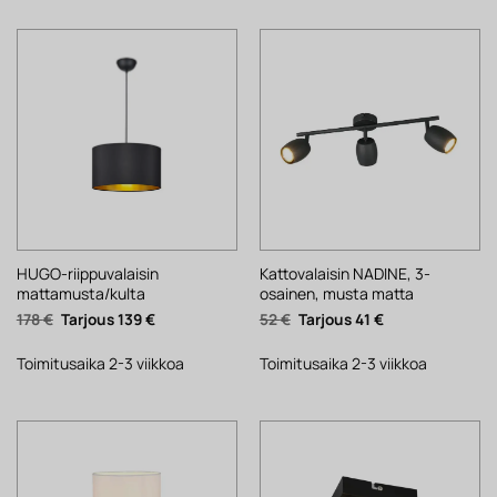
HUGO-riippuvalaisin
Kattovalaisin NADINE, 3-
mattamusta/kulta
osainen, musta matta
Alkuperäinen
Nykyinen
Alkuperäinen
Nykyinen
178
€
139
€
52
€
41
€
hinta
hinta
hinta
hinta
oli:
on:
oli:
on:
178 €.
139 €.
52 €.
41 €.
Toimitusaika 2-3 viikkoa
Toimitusaika 2-3 viikkoa