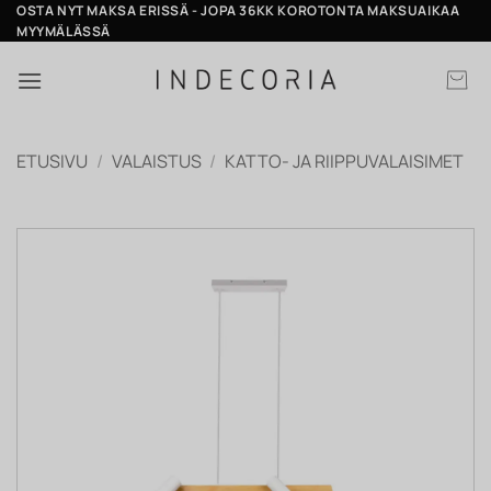
Skip
OSTA NYT MAKSA ERISSÄ - JOPA 36KK KOROTONTA MAKSUAIKAA
MYYMÄLÄSSÄ
to
content
ETUSIVU
/
VALAISTUS
/
KATTO- JA RIIPPUVALAISIMET