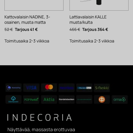
Kattovalaisin NADINE, 3-
Lattiavalaisin KALLE
osainen, musta matta
musta/kulta
Alkuperäinen
Nykyinen
Alkuperäinen
Nykyinen
52
€
41
€
466
€
364
€
hinta
hinta
hinta
hinta
oli:
on:
oli:
on:
52 €.
41 €.
466 €.
364 €.
Toimitusaika 2-3 viikkoa
Toimitusaika 2-3 viikkoa
Näyttävää, massasta erottuvaa