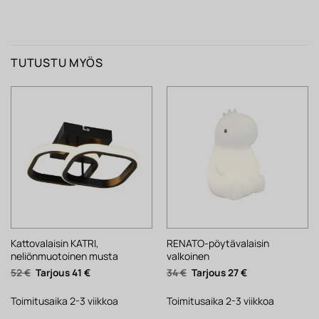
TUTUSTU MYÖS
Kattovalaisin KATRI,
RENATO-pöytävalaisin
neliönmuotoinen musta
valkoinen
Alkuperäinen
Nykyinen
Alkuperäinen
Nykyinen
52
€
41
€
34
€
27
€
hinta
hinta
hinta
hinta
oli:
on:
oli:
on:
52 €.
41 €.
34 €.
27 €.
Toimitusaika 2-3 viikkoa
Toimitusaika 2-3 viikkoa