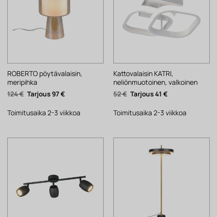
ROBERTO pöytävalaisin,
Kattovalaisin KATRI,
meripihka
neliönmuotoinen, valkoinen
Alkuperäinen
Nykyinen
Alkuperäinen
Nykyinen
124
€
97
€
52
€
41
€
hinta
hinta
hinta
hinta
oli:
on:
oli:
on:
124 €.
97 €.
52 €.
41 €.
Toimitusaika 2-3 viikkoa
Toimitusaika 2-3 viikkoa