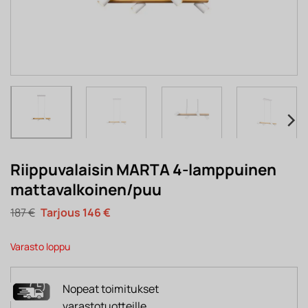
Riippuvalaisin MARTA 4-lamppuinen
mattavalkoinen/puu
Alkuperäinen
Nykyinen
187
€
146
€
hinta
hinta
oli:
on:
187 €.
146 €.
Varasto loppu
Nopeat toimitukset
varastotuotteille