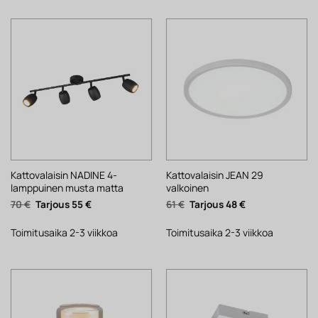
Kattovalaisin NADINE 4-
Kattovalaisin JEAN 29
lamppuinen musta matta
valkoinen
Alkuperäinen
Nykyinen
Alkuperäinen
Nykyinen
70
€
55
€
61
€
48
€
hinta
hinta
hinta
hinta
oli:
on:
oli:
on:
70 €.
55 €.
61 €.
48 €.
Toimitusaika 2-3 viikkoa
Toimitusaika 2-3 viikkoa