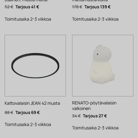
Alkuperäinen
Nykyinen
Alkuperäinen
Nykyinen
52
€
41
€
178
€
139
€
hinta
hinta
hinta
hinta
oli:
on:
oli:
on:
52 €.
41 €.
178 €.
139 €.
Toimitusaika 2-3 viikkoa
Toimitusaika 2-3 viikkoa
RENATO-pöytävalaisin
Kattovalaisin JEAN 42 musta
valkoinen
Alkuperäinen
Nykyinen
88
€
69
€
Alkuperäinen
Nykyinen
34
€
27
€
hinta
hinta
hinta
hinta
oli:
on:
oli:
on:
88 €.
69 €.
Toimitusaika 2-3 viikkoa
34 €.
27 €.
Toimitusaika 2-3 viikkoa