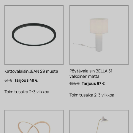
Pöytävalaisin BELLA 51
Kattovalaisin JEAN 29 musta
valkoinen matta
Alkuperäinen
Nykyinen
61
€
48
€
Alkuperäinen
Nykyinen
124
€
97
€
hinta
hinta
hinta
hinta
oli:
on:
oli:
on:
61 €.
48 €.
Toimitusaika 2-3 viikkoa
124 €.
97 €.
Toimitusaika 2-3 viikkoa