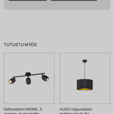
TUTUSTU MYÖS
Kattovalaisin NADINE, 3-
HUGO-riippuvalaisin
osainen, musta matta
mattamusta/kulta