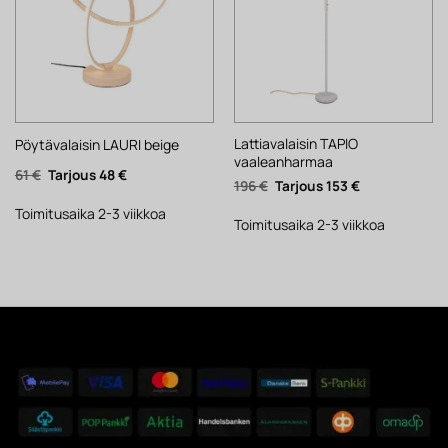
Lattiavalaisin TAPIO
Pöytävalaisin LAURI beige
vaaleanharmaa
Alkuperäinen
Nykyinen
61
€
48
€
Alkuperäinen
Nykyinen
196
€
153
€
hinta
hinta
hinta
hinta
oli:
on:
oli:
on:
61 €.
48 €.
Toimitusaika 2-3 viikkoa
196 €.
153 €.
Toimitusaika 2-3 viikkoa