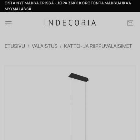
Skip
OSTA NYT MAKSA ERISSÄ - JOPA 36KK KOROTONTA MAKSUAIKAA
MYYMÄLÄSSÄ
to
content
ETUSIVU
/
VALAISTUS
/
KATTO- JA RIIPPUVALAISIMET