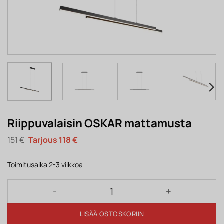
Riippuvalaisin OSKAR mattamusta
Alkuperäinen
Nykyinen
151
€
118
€
hinta
hinta
oli:
on:
151 €.
118 €.
Toimitusaika 2-3 viikkoa
Riippuvalaisin OSKAR mattamusta määrä
LISÄÄ OSTOSKORIIN