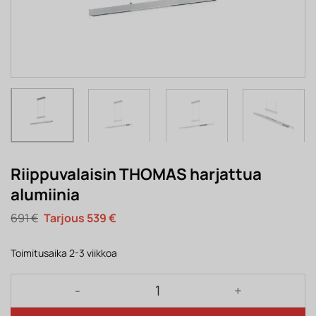
Riippuvalaisin THOMAS harjattua
alumiinia
Alkuperäinen
Nykyinen
691
€
539
€
hinta
hinta
oli:
on:
691 €.
539 €.
Toimitusaika 2-3 viikkoa
Riippuvalaisin THOMAS harjattua alumiinia määrä