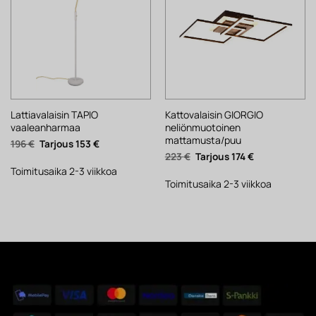
Lattiavalaisin TAPIO
Kattovalaisin GIORGIO
vaaleanharmaa
neliönmuotoinen
mattamusta/puu
Alkuperäinen
Nykyinen
196
€
153
€
hinta
hinta
Alkuperäinen
Nykyinen
223
€
174
€
oli:
on:
hinta
hinta
196 €.
153 €.
Toimitusaika 2-3 viikkoa
oli:
on:
223 €.
174 €.
Toimitusaika 2-3 viikkoa