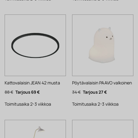
Kattovalaisin JEAN 42 musta
Pöytävalaisin PAAVO valkoinen
Alkuperäinen
Nykyinen
Alkuperäinen
Nykyinen
88
€
69
€
34
€
27
€
hinta
hinta
hinta
hinta
oli:
on:
oli:
on:
88 €.
69 €.
34 €.
27 €.
Toimitusaika 2-3 viikkoa
Toimitusaika 2-3 viikkoa