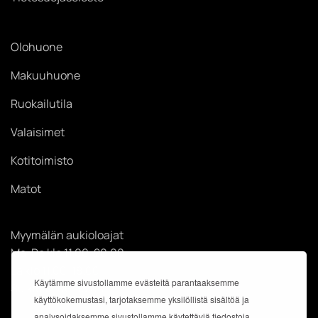
Olohuone
Makuuhuone
Ruokailutila
Valaisimet
Kotitoimisto
Matot
Myymälän aukioloajat
Ma-Pe klo 11.00-20.00
La klo 11.00-18.00
Käytämme sivustollamme evästeitä parantaaksemme
Su klo 12.00-18.00
käyttökokemustasi, tarjotaksemme yksilöllistä sisältöä ja
analysoidaksemme sivustollamme käytettäviä tiedostoja.