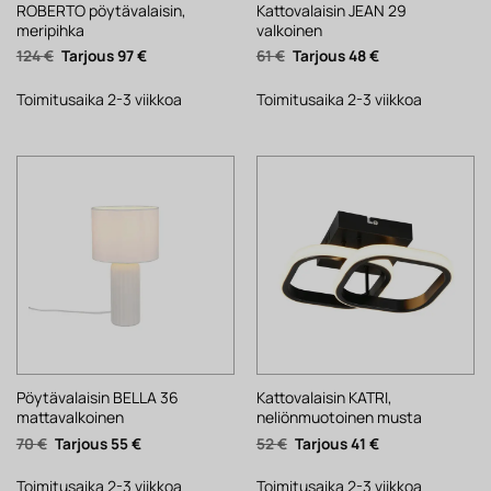
ROBERTO pöytävalaisin,
Kattovalaisin JEAN 29
meripihka
valkoinen
Alkuperäinen
Nykyinen
Alkuperäinen
Nykyinen
124
€
97
€
61
€
48
€
hinta
hinta
hinta
hinta
oli:
on:
oli:
on:
124 €.
97 €.
61 €.
48 €.
Toimitusaika 2-3 viikkoa
Toimitusaika 2-3 viikkoa
Pöytävalaisin BELLA 36
Kattovalaisin KATRI,
mattavalkoinen
neliönmuotoinen musta
Alkuperäinen
Nykyinen
Alkuperäinen
Nykyinen
70
€
55
€
52
€
41
€
hinta
hinta
hinta
hinta
oli:
on:
oli:
on:
70 €.
55 €.
52 €.
41 €.
Toimitusaika 2-3 viikkoa
Toimitusaika 2-3 viikkoa