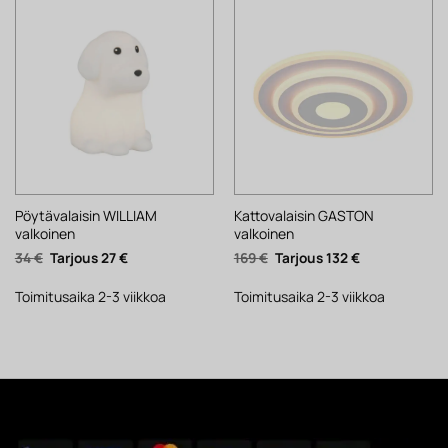
Pöytävalaisin WILLIAM
Kattovalaisin GASTON
valkoinen
valkoinen
Alkuperäinen
Nykyinen
Alkuperäinen
Nykyinen
34
€
27
€
169
€
132
€
hinta
hinta
hinta
hinta
oli:
on:
oli:
on:
34 €.
27 €.
169 €.
132 €.
Toimitusaika 2-3 viikkoa
Toimitusaika 2-3 viikkoa