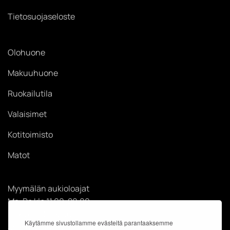
Tietosuojaseloste
Olohuone
Makuuhuone
Ruokailutila
Valaisimet
Kotitoimisto
Matot
Myymälän aukioloajat
Ma-Pe klo 11.00-20.00
La klo 11.00-18.00
Käytämme sivustollamme evästeitä parantaaksemme
Su klo 12.00-18.00