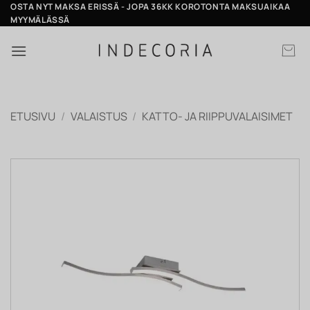
Skip
OSTA NYT MAKSA ERISSÄ - JOPA 36KK KOROTONTA MAKSUAIKAA
MYYMÄLÄSSÄ
to
content
ETUSIVU
/
VALAISTUS
/
KATTO- JA RIIPPUVALAISIMET