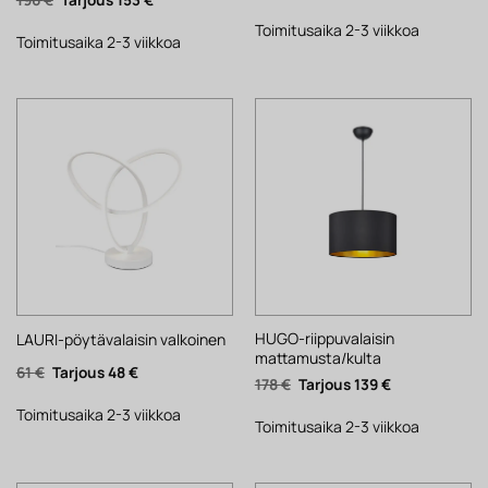
hinta
hinta
hinta
hinta
oli:
on:
oli:
on:
34 €.
27 €.
Toimitusaika 2-3 viikkoa
196 €.
153 €.
Toimitusaika 2-3 viikkoa
HUGO-riippuvalaisin
LAURI-pöytävalaisin valkoinen
mattamusta/kulta
Alkuperäinen
Nykyinen
61
€
48
€
Alkuperäinen
Nykyinen
178
€
139
€
hinta
hinta
hinta
hinta
oli:
on:
oli:
on:
61 €.
48 €.
Toimitusaika 2-3 viikkoa
178 €.
139 €.
Toimitusaika 2-3 viikkoa