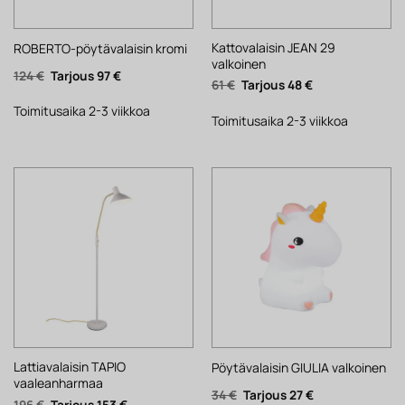
Kattovalaisin JEAN 29
ROBERTO-pöytävalaisin kromi
valkoinen
Alkuperäinen
Nykyinen
124
€
97
€
Alkuperäinen
Nykyinen
61
€
48
€
hinta
hinta
hinta
hinta
oli:
on:
oli:
on:
124 €.
97 €.
Toimitusaika 2-3 viikkoa
61 €.
48 €.
Toimitusaika 2-3 viikkoa
Lattiavalaisin TAPIO
Pöytävalaisin GIULIA valkoinen
vaaleanharmaa
Alkuperäinen
Nykyinen
34
€
27
€
Alkuperäinen
Nykyinen
196
€
153
€