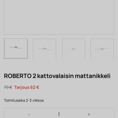
ROBERTO 2 kattovalaisin mattanikkeli
Alkuperäinen
Nykyinen
79
€
62
€
hinta
hinta
oli:
on:
79 €.
62 €.
Toimitusaika 2-3 viikkoa
ROBERTO 2 kattovalaisin mattanikkeli määrä