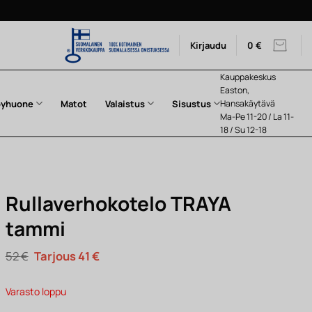
Kirjaudu
0
€
Kauppakeskus
Easton,
pyhuone
Matot
Valaistus
Sisustus
Hansakäytävä
Ma-Pe 11-20 / La 11-
18 / Su 12-18
Rullaverhokotelo TRAYA
tammi
Alkuperäinen
Nykyinen
52
€
41
€
hinta
hinta
oli:
on:
52 €.
41 €.
Varasto loppu