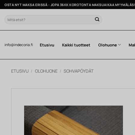
Skip
OSTA NYT MAKSA ERISSÄ - JOPA 36KK KOROTONTA MAKSUAIKAA MYYMÄLÄS
to
content
Etsi:
Etusivu
Kaikki tuotteet
Olohuone
Ma
info@indecoria.fi
ETUSIVU
/
OLOHUONE
/
SOHVAPÖYDÄT