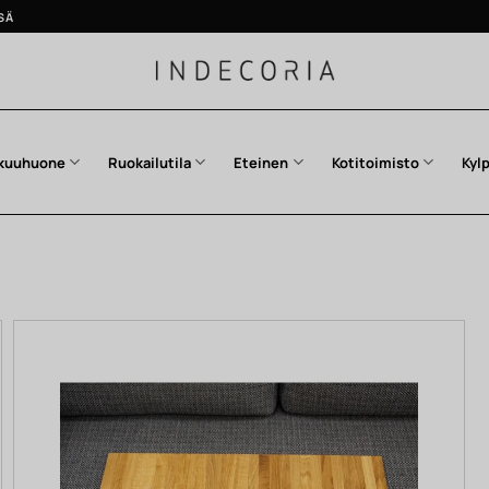
SÄ
kuuhuone
Ruokailutila
Eteinen
Kotitoimisto
Kyl