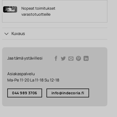
Nopeat toimitukset
varastotuotteille
Kuvaus
Jaa tämä ystävillesi
Asiakaspalvelu
Ma-Pe 11-20 La 11-18 Su 12-18
044 989 3706
info@indecoria.fi