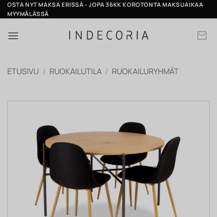
Skip
OSTA NYT MAKSA ERISSÄ - JOPA 36KK KOROTONTA MAKSUAIKAA
MYYMÄLÄSSÄ
to
content
ETUSIVU
/
RUOKAILUTILA
/
RUOKAILURYHMÄT