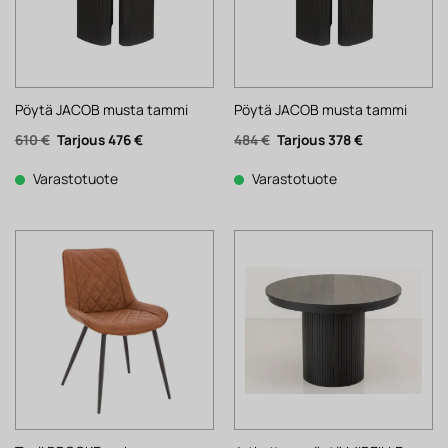
Pöytä JACOB musta tammi
Pöytä JACOB musta tammi
Alkuperäinen
Nykyinen
Alkuperäinen
Nykyinen
610
€
476
€
484
€
378
€
hinta
hinta
hinta
hinta
oli:
on:
oli:
on:
610 €.
476 €.
484 €.
378 €.
Varastotuote
Varastotuote