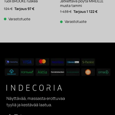
Jatkettava pöytä MIREILLE
Tuoli BROOKE ruskea
musta tammi
Alkuperäinen
Nykyinen
124
€
97
€
Alkuperäinen
Nykyinen
1 438
€
1 122
€
hinta
hinta
hinta
hinta
oli:
on:
oli:
on:
124 €.
97 €.
Varastotuote
1
1
Varastotuote
438 €.
122 €.
Näyttävää, massasta erottuvaa
tyyliä ja kestävää laatua.