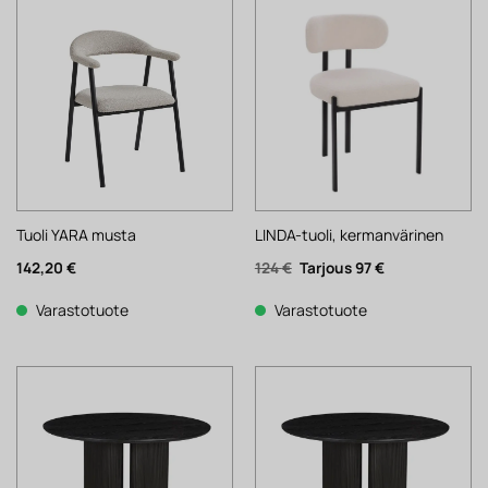
Tuoli YARA musta
LINDA-tuoli, kermanvärinen
Alkuperäinen
Nykyinen
142,20
€
124
€
97
€
hinta
hinta
oli:
on:
124 €.
97 €.
Varastotuote
Varastotuote