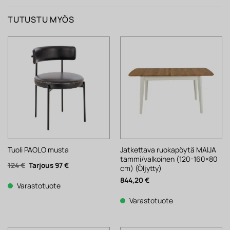
TUTUSTU MYÖS
Jatkettava ruokapöytä MAIJA
Tuoli PAOLO musta
tammi/valkoinen (120-160×80
Alkuperäinen
Nykyinen
124
€
97
€
cm) (Öljytty)
hinta
hinta
oli:
on:
844,20
€
124 €.
97 €.
Varastotuote
Varastotuote