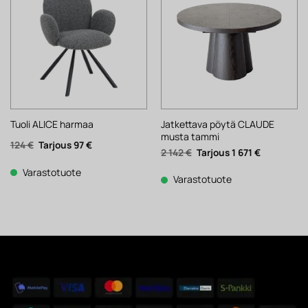
Jatkettava pöytä CLAUDE
Tuoli ALICE harmaa
musta tammi
Alkuperäinen
Nykyinen
124
€
97
€
Alkuperäinen
Nykyinen
2 142
€
1 671
€
hinta
hinta
hinta
hinta
oli:
on:
oli:
on:
124 €.
97 €.
Varastotuote
2
1
Varastotuote
142 €.
671 €.