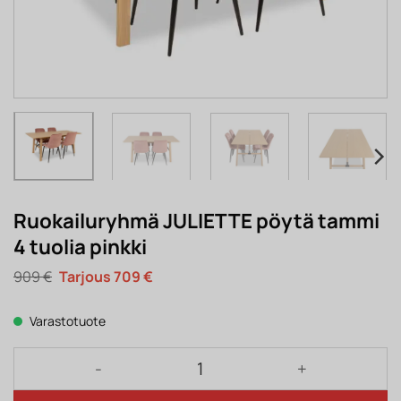
Ruokailuryhmä JULIETTE pöytä tammi
4 tuolia pinkki
Alkuperäinen
Nykyinen
909
€
709
€
hinta
hinta
oli:
on:
909 €.
709 €.
Varastotuote
Ruokailuryhmä JULIETTE pöytä tammi 4 tuolia pinkk