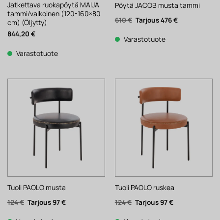
Jatkettava ruokapöytä MAIJA
Pöytä JACOB musta tammi
tammi/valkoinen (120-160×80
Alkuperäinen
Nykyinen
610
€
476
€
cm) (Öljytty)
hinta
hinta
oli:
on:
844,20
€
610 €.
476 €.
Varastotuote
Varastotuote
Tuoli PAOLO musta
Tuoli PAOLO ruskea
Alkuperäinen
Nykyinen
Alkuperäinen
Nykyinen
124
€
97
€
124
€
97
€
hinta
hinta
hinta
hinta
oli:
on:
oli:
on: