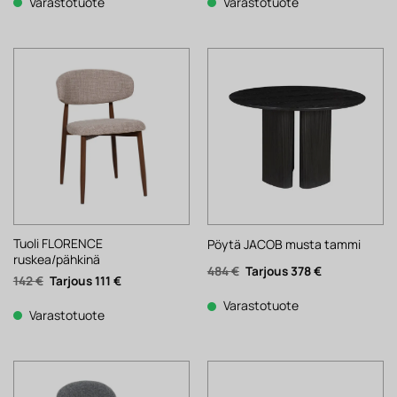
124 €.
97 €.
124 €.
97 €.
Varastotuote
Varastotuote
Tuoli FLORENCE
Pöytä JACOB musta tammi
ruskea/pähkinä
Alkuperäinen
Nykyinen
484
€
378
€
Alkuperäinen
Nykyinen
142
€
111
€
hinta
hinta
hinta
hinta
oli:
on:
oli:
on:
484 €.
378 €.
Varastotuote
142 €.
111 €.
Varastotuote