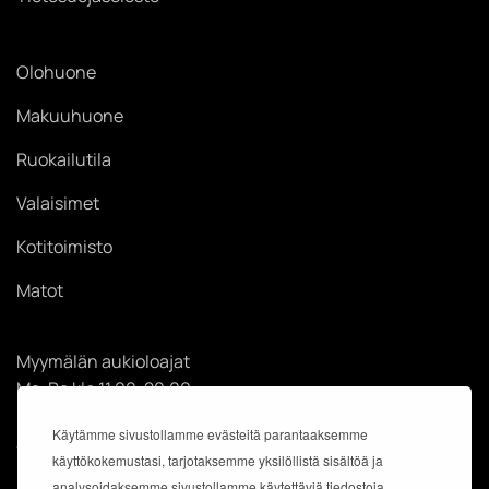
Olohuone
Makuuhuone
Ruokailutila
Valaisimet
Kotitoimisto
Matot
Myymälän aukioloajat
Ma-Pe klo 11.00-20.00
La klo 11.00-18.00
Käytämme sivustollamme evästeitä parantaaksemme
Su klo 12.00-18.00
käyttökokemustasi, tarjotaksemme yksilöllistä sisältöä ja
analysoidaksemme sivustollamme käytettäviä tiedostoja.