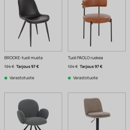
BROOKE-tuoli musta
Tuoli PAOLO ruskea
Alkuperäinen
Nykyinen
Alkuperäinen
Nykyinen
124
€
97
€
124
€
97
€
hinta
hinta
hinta
hinta
oli:
on:
oli:
on:
124 €.
97 €.
124 €.
97 €.
Varastotuote
Varastotuote