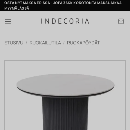
Skip
OSTA NYT MAKSA ERISSÄ - JOPA 36KK KOROTONTA MAKSUAIKAA
MYYMÄLÄSSÄ
to
content
ETUSIVU
/
RUOKAILUTILA
/
RUOKAPÖYDÄT