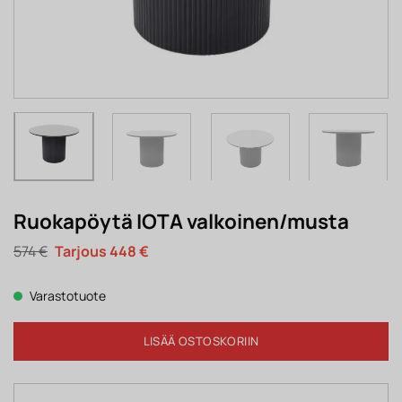
Ruokapöytä IOTA valkoinen/musta
Alkuperäinen
Nykyinen
574
€
448
€
hinta
hinta
oli:
on:
574 €.
448 €.
Varastotuote
LISÄÄ OSTOSKORIIN