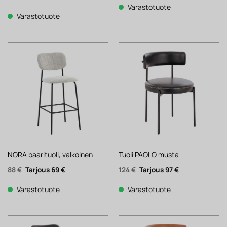
2
1
Varastotuote
142 €.
671 €.
Varastotuote
NORA baarituoli, valkoinen
Tuoli PAOLO musta
Alkuperäinen
Nykyinen
Alkuperäinen
Nykyinen
88
€
69
€
124
€
97
€
hinta
hinta
hinta
hinta
oli:
on:
oli:
on:
88 €.
69 €.
124 €.
97 €.
Varastotuote
Varastotuote