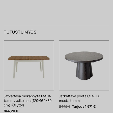
TUTUSTU MYÖS
Jatkettava ruokapöytä MAIJA
Jatkettava pöytä CLAUDE
tammi/valkoinen (120-160×80
musta tammi
cm) (Öljytty)
Alkuperäinen
Nykyinen
2 142
€
1 671
€
hinta
hinta
844,20
€
oli:
on: