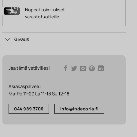
Nopeat toimitukset
varastotuotteille
Kuvaus
Jaa tämä ystävillesi
Asiakaspalvelu
Ma-Pe 11-20 La 11-18 Su 12-18
044 989 3706
info@indecoria.fi