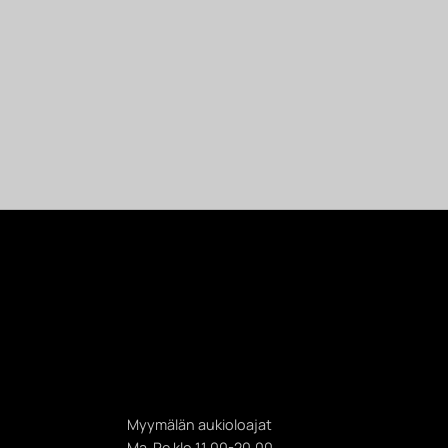
Myymälän aukioloajat
Ma-Pe klo 11.00-20.00