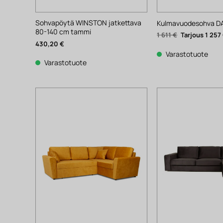
Sohvapöytä WINSTON jatkettava
Kulmavuodesohva DA
80-140 cm tammi
Alkuperäinen
1 611
€
1 257
hinta
430,20
€
oli:
1
Varastotuote
611 €.
Varastotuote