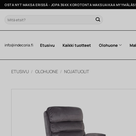
Skip
OSTA NYT MAKSA ERISSÄ - JOPA 36KK KOROTONTA MAKSUAIKAA MYYMÄLÄS
to
content
Etsi:
Etusivu
Kaikki tuotteet
Olohuone
Ma
info@indecoria.fi
ETUSIVU
/
OLOHUONE
/
NOJATUOLIT