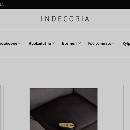
SÄ
kuuhuone
Ruokailutila
Eteinen
Kotitoimisto
Kyl