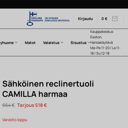
Kirjaudu
0
€
Kauppakeskus
Easton,
pyhuone
Matot
Valaistus
Sisustus
Hansakäytävä
Ma-Pe 11-20 / La 11-
18 / Su 12-18
Sähköinen reclinertuoli
CAMILLA harmaa
Alkuperäinen
Nykyinen
664
€
518
€
hinta
hinta
oli:
on:
664 €.
518 €.
Varasto loppu