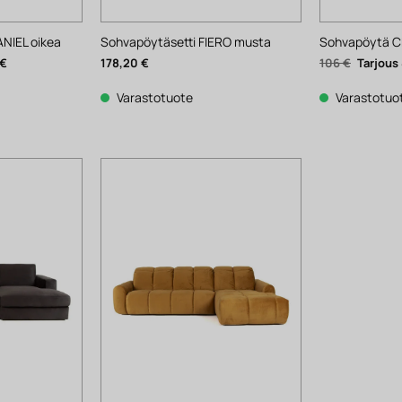
NIEL oikea
Sohvapöytäsetti FIERO musta
Sohvapöytä C
Nykyinen
Alkuper
€
178,20
€
106
€
hinta
hinta
on:
oli:
1
106 €.
Varastotuote
Varastotuo
257 €.