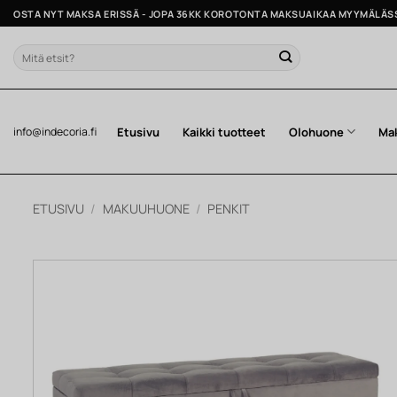
Skip
OSTA NYT MAKSA ERISSÄ - JOPA 36KK KOROTONTA MAKSUAIKAA MYYMÄLÄS
to
content
Etsi:
Etusivu
Kaikki tuotteet
Olohuone
Ma
info@indecoria.fi
ETUSIVU
/
MAKUUHUONE
/
PENKIT