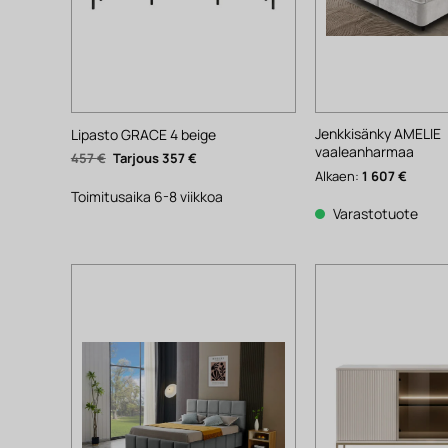
Jenkkisänky AMELIE
Lipasto GRACE 4 beige
vaaleanharmaa
Alkuperäinen
Nykyinen
457
€
357
€
hinta
hinta
Alkaen:
1 607
€
oli:
on:
457 €.
357 €.
Toimitusaika 6-8 viikkoa
Varastotuote