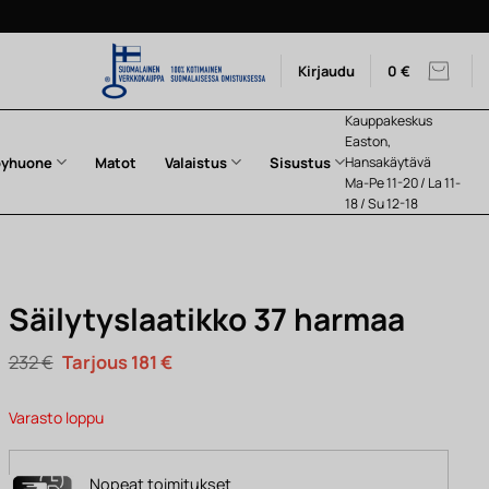
Kirjaudu
0
€
Kauppakeskus
Easton,
pyhuone
Matot
Valaistus
Sisustus
Hansakäytävä
Ma-Pe 11-20 / La 11-
18 / Su 12-18
Säilytyslaatikko 37 harmaa
Alkuperäinen
Nykyinen
232
€
181
€
hinta
hinta
oli:
on:
232 €.
181 €.
Varasto loppu
Nopeat toimitukset