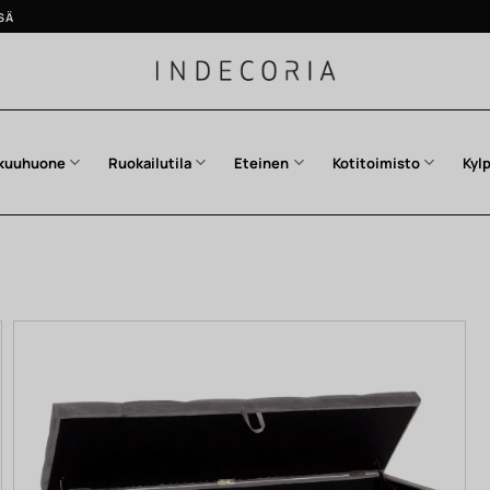
SÄ
kuuhuone
Ruokailutila
Eteinen
Kotitoimisto
Kyl