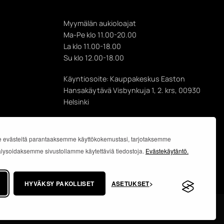
Myymälän aukioloajat
Ma-Pe klo 11.00-20.00
La klo 11.00-18.00
Su klo 12.00-18.00
Käyntiosoite: Kauppakeskus Easton
Hansakäytävä Visbynkuja 1, 2. krs, 00930
Helsinki
Postiosoite: Gotlanninkatu 11 B,
PL 8, 00930 Helsinki Kauppakeskus Easton
 evästeitä parantaaksemme käyttökokemustasi, tarjotaksemme
analysoidaksemme sivustollamme käytettäviä tiedostoja.
Evästekäytäntö.
HYVÄKSY PAKOLLISET
ASETUKSET