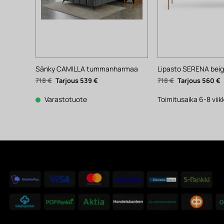
Sänky CAMILLA tummanharmaa
Lipasto SERENA bei
Alkuperäinen
Nykyinen
Alkuperäinen
N
718
€
539
€
718
€
560
€
hinta
hinta
hinta
h
oli:
on:
oli:
o
718 €.
539 €.
718 €.
5
Varastotuote
Toimitusaika 6-8 vii