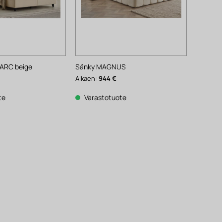
MARC beige
Sänky MAGNUS
Alkaen:
944
€
te
Varastotuote