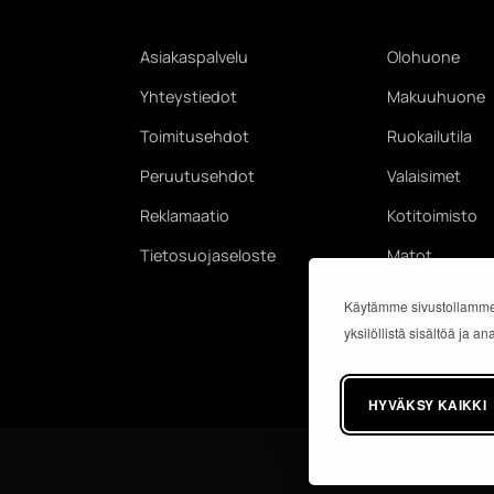
Asiakaspalvelu
Olohuone
Yhteystiedot
Makuuhuone
Toimitusehdot
Ruokailutila
Peruutusehdot
Valaisimet
Reklamaatio
Kotitoimisto
Tietosuojaseloste
Matot
Käytämme sivustollamme
yksilöllistä sisältöä ja 
HYVÄKSY KAIKKI